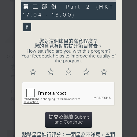
of
壇前輩巨星的音樂人生。
56
第二部份 Part 2 (HKT
逢星期三：《有你有健康》有醫生帶給你健康
minutes,
更多...
17:04 - 18:00)
10
資訊。
seconds
逢星期四：《金句王》既幽默又啜核。
逢星期五：《你個乖孫聽乜歌》邀請新進歌手
最新
LATEST
介紹新音樂作品，助聽眾了解流行音樂。
您對這個節目的滿意程度？
您的意見有助於提升節目質素。
How satisfied are you with this program?
李仁傑主持星期一和二，梁學曦主持星期三，
Your feedback helps to improve the quality of
07/08/2026
呂文儀主持星期四，黃好婷主持星期五。
the program.
有你同行
☆
☆
☆
☆
☆
有你同行接綫生 : 嘉勉
1600 - 1630
你個乖孫聽乜歌 - 谷婭溦 愛自己啊
更多...
提交及繼續 Submit
1630 - 1750 接聽聽眾電話時段
and Continue
請致電 1872312
0
點擊星星進行評分：一顆星為不滿意，五顆
seconds
00:00
1:51:59