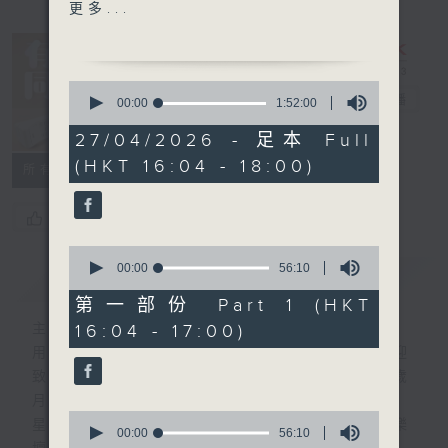
1600 -17:30 接聽聽眾電話
更多...
時段 請致電 1872312
流行的歲月
0
雷安娜 - 舊夢不須記
有你同行
電台直播
seconds
00:00
1:52:00
of
1
27/04/2026 - 足本 Full
FACEBOOK
聯絡
hour,
(HKT 16:04 - 18:00)
52
所有集數
minutes,
0
seconds
您喜歡這個節目嗎?
0
seconds
00:00
56:10
簡介
GIST
of
56
第一部份 Part 1 (HKT
minutes,
16:04 - 17:00)
主持人：呂文儀
10
seconds
用心挑選經典金曲，細心聆聽你的故事，歡迎
致電1872312，與你一齊創造屬於我們的歲
月留聲。
0
星期一至五：《流行的歲月經典重現》重溫樂
seconds
00:00
56:10