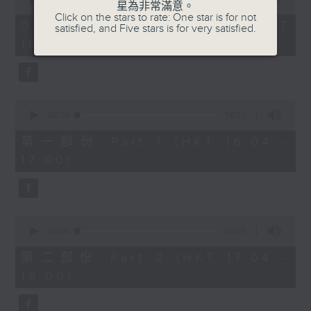
星為非常滿意。
of
1750 - 1800
Click on the stars to rate: One star is for not
1
07/08/2026 - 足本 Full (HKT
satisfied, and Five stars is for very satisfied.
hour,
流行的歲月
16:04 - 18:00)
51
minutes,
陳潔靈
59
seconds
星星月亮太陽
0
seconds
00:00
56:10
of
56
第一部份 Part 1 (HKT 16:04 -
minutes,
17:00)
10
seconds
0
seconds
00:00
56:09
of
56
第二部份 Part 2 (HKT 17:04 -
minutes,
18:00)
9
seconds