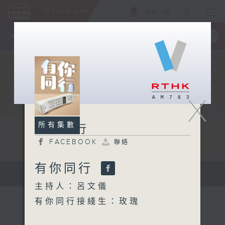
ENG
/
簡
×
全新 RTHK On The Go
取得
一手掌握 RTHK 電台、電視節目
X
所有集數
有你同行
FACEBOOK
聯絡
有你同行
有你同行...
主持人：呂文儀
有你同行接綫生：玫瑰