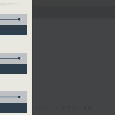
午四時至六時
電1872312，與你一齊創造屬於我們