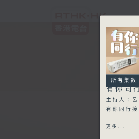
所有集數
有你同
主持人：呂
有你同行接
1600 -1
更多...