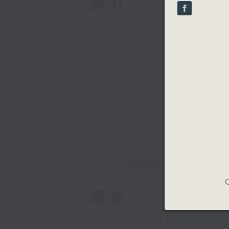
簡介
seconds
90%
GIST
C
最新
LATEST