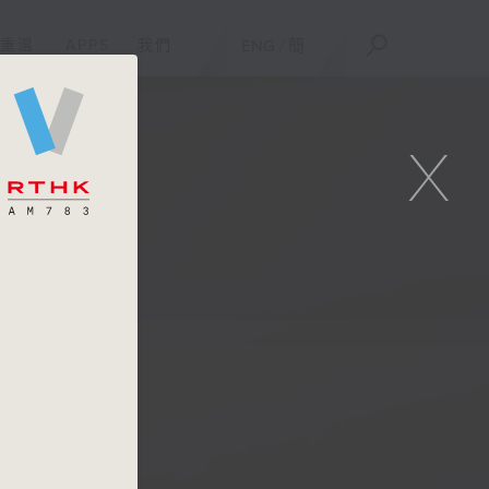
重溫
APPS
我們
ENG
/
簡
X