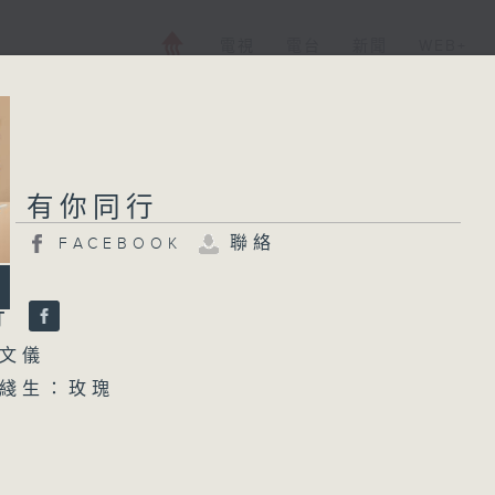
電視
電台
新聞
WEB+
有你同行
聯絡
FACEBOOK
行
文儀
綫生：玫瑰
7:30 接聽聽眾電話時段 請致電 1872312