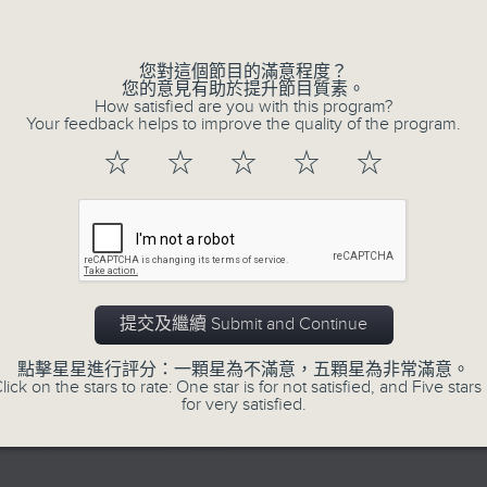
的歲月留聲。
Volume
星期一至五：《流行的歲月經典重現》重溫樂
逢星期三：《有你有健康》有醫生帶給你健康
您對這個節目的滿意程度？
您的意見有助於提升節目質素。
逢星期四：《金句王》既幽默又啜核。
How satisfied are you with this program?
Your feedback helps to improve the quality of the program.
逢星期五：《你個乖孫聽乜歌》邀請新進歌
樂。
☆
☆
☆
☆
☆
李仁傑主持星期一和二，梁學曦主持星期三
五。
提交及繼續 Submit and Continue
07/08/2026
點擊星星進行評分：一顆星為不滿意，五顆星為非常滿意。
lick on the stars to rate: One star is for not satisfied, and Five stars 
for very satisfied.
有你同行
有你同行接綫生 : 嘉勉