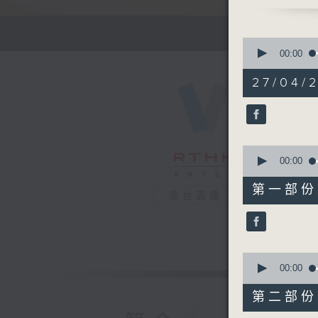
流行的歲月
雷安娜 -
有你同行 
0
seconds
00:00
of
1
27/04/2
hour,
52
minutes,
0
seconds
90%
0
seconds
00:00
of
56
第一部份 P
minutes,
電台直播
10
seconds
90%
0
seconds
00:00
of
56
第二部份 P
minutes,
10