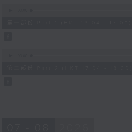
90%
0
seconds
00:00
of
56
第一部份 Part 1 (HKT 16:04 - 17:00)
minutes,
10
seconds
Volume
90%
0
seconds
00:00
of
56
第二部份 Part 2 (HKT 17:04 - 18:00
minutes,
9
seconds
Volume
90%
07 - 08
2026