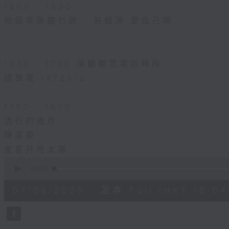
1600 - 1630
你個乖孫聽乜歌 - 谷婭溦 愛自己啊
1630 - 1750 接聽聽眾電話時段
請致電 1872312
1750 - 1800
流行的歲月
陳潔靈
星星月亮太陽
0
seconds
00:00
of
1
07/08/2026 - 足本 Full (HKT 16:04 
hour,
51
minutes,
59
seconds
Volume