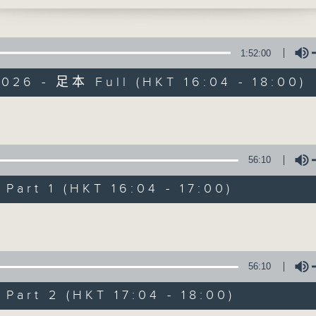
 舊夢不須記
李仁傑、梁學曦、呂文儀、黃好婷 星期一至五 下
1:52:00
026 - 足本 Full (HKT 16:04 - 18:00)
Volume
有你同行
56:10
FACEBOOK
聯絡
art 1 (HKT 16:04 - 17:00)
所有集數
Volume
您喜歡這個節目嗎?
56:10
主持人：呂文儀
art 2 (HKT 17:04 - 18:00)
用心挑選經典金曲，細心聆聽你的故事，歡迎致