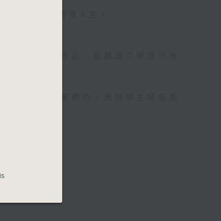
壇前輩巨星的音樂人生。
資訊。
手介紹新音樂作品，助聽眾了解流行音
，呂文儀主持星期四，黃好婷主持星期
is