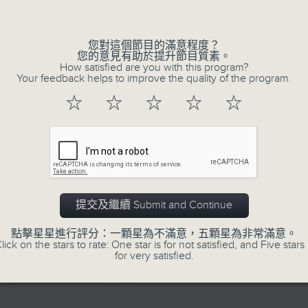
的歲月留聲。
Volume
星期一至五：《流行的歲月經典重現》重溫樂
逢星期三：《有你有健康》有醫生帶給你健康
您對這個節目的滿意程度？
您的意見有助於提升節目質素。
逢星期四：《金句王》既幽默又啜核。
How satisfied are you with this program?
Your feedback helps to improve the quality of the program.
逢星期五：《你個乖孫聽乜歌》邀請新進歌
樂。
☆
☆
☆
☆
☆
李仁傑主持星期一和二，梁學曦主持星期三
五。
提交及繼續 Submit and Continue
07/08/2026
點擊星星進行評分：一顆星為不滿意，五顆星為非常滿意。
lick on the stars to rate: One star is for not satisfied, and Five stars 
for very satisfied.
有你同行
有你同行接綫生 : 嘉勉