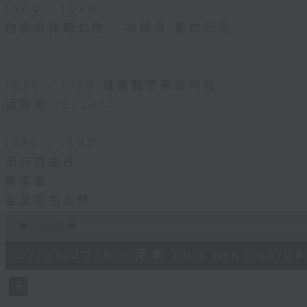
1600 - 1630
你個乖孫聽乜歌 - 谷婭溦 愛自己啊
1630 - 1750 接聽聽眾電話時段
請致電 1872312
1750 - 1800
流行的歲月
陳潔靈
星星月亮太陽
0
seconds
00:00
of
1
07/08/2026 - 足本 Full (HKT 16:04 
hour,
51
minutes,
59
seconds
Volume