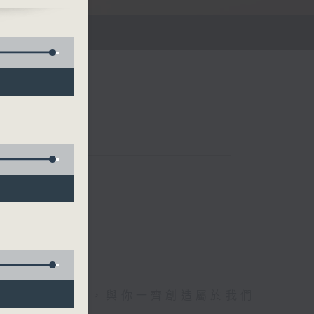
午四時至六時
電1872312，與你一齊創造屬於我們