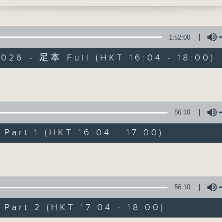
 舊夢不須記
李仁傑、梁學曦、呂文儀、黃好婷 星期一至五 下
1:52:00
026 - 足本 Full (HKT 16:04 - 18:00)
Volume
有你同行
56:10
FACEBOOK
聯絡
art 1 (HKT 16:04 - 17:00)
所有集數
Volume
您喜歡這個節目嗎?
56:10
主持人：呂文儀
art 2 (HKT 17:04 - 18:00)
用心挑選經典金曲，細心聆聽你的故事，歡迎致