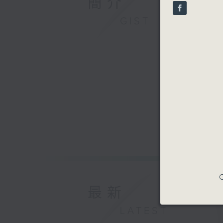
簡介
seconds
90%
GIST
C
最新
LATEST