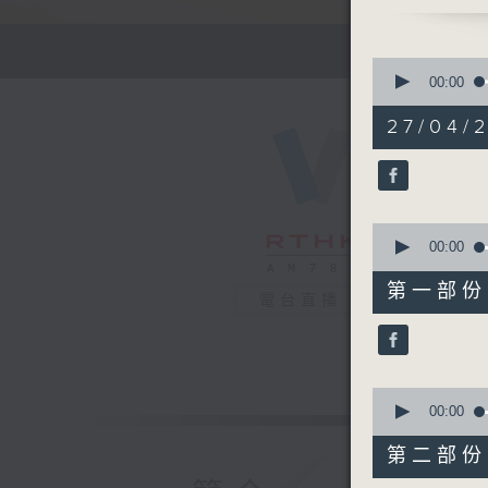
流行的歲月
雷安娜 -
有你同行 
0
seconds
00:00
of
1
27/04/2
hour,
52
minutes,
0
seconds
90%
0
seconds
00:00
of
56
第一部份 P
minutes,
電台直播
10
seconds
90%
0
seconds
00:00
of
56
第二部份 P
minutes,
10