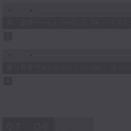
90%
0
seconds
00:00
of
56
第一部份 Part 1 (HKT 16:04 - 17:00)
minutes,
10
seconds
Volume
90%
0
seconds
00:00
of
56
第二部份 Part 2 (HKT 17:04 - 18:00
minutes,
9
seconds
Volume
90%
07 - 08
2026