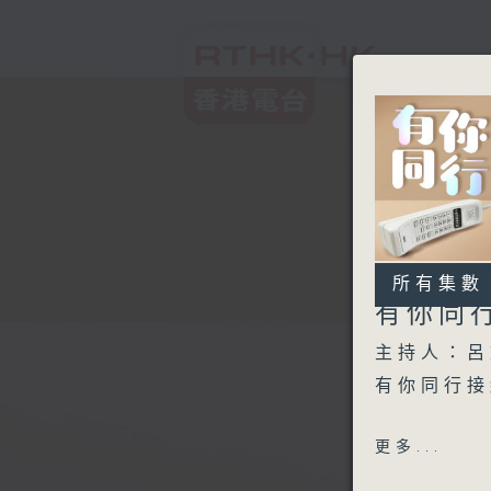
所有集數
有你同
主持人：呂
有你同行接
1600 -1
更多...