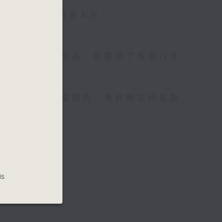
壇前輩巨星的音樂人生。
資訊。
手介紹新音樂作品，助聽眾了解流行音
，呂文儀主持星期四，黃好婷主持星期
is