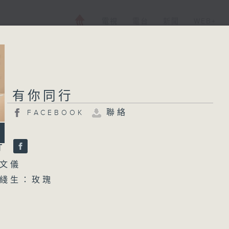
電視
電台
新聞
WEB+
有你同行
聯絡
FACEBOOK
行
文儀
綫生：玫瑰
7:30 接聽聽眾電話時段 請致電 1872312