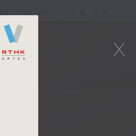
重溫
APPS
我們
ENG
/
簡
X