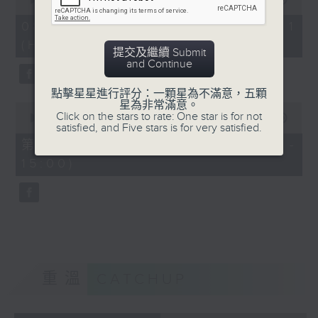
of
「六月雪」
55
08/08/2026 - 第一部份 Part 1
minutes,
由 鍾雲山、崔妙芝、梅欣、郭少文 主唱
(HKT 13:05 - 14:00)
0
提交及繼續 Submit
seconds
and Continue
點擊星星進行評分：一顆星為不滿意，五顆
星為非常滿意。
0
Click on the stars to rate: One star is for not
seconds
00:00
56:00
satisfied, and Five stars is for very satisfied.
of
56
第二部份 Part 2 (HKT 14:04 -
minutes,
15:00)
0
seconds
重溫
CATCHUP