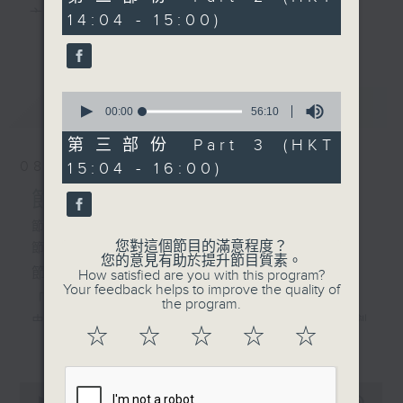
由 林錦堂、謝曉瑩 主唱
minutes,
主 持 ： 何偉凌、梁之潔、林瑋婷、陳禧瑜、龍玉聲、
14:04 - 15:00)
20
更多...
seconds
黎曉君、藍煒婷、吳立熙
2. 「一段情」
由 鍾雲山主唱
0
最新
《戲曲天地》以播放粵曲、粵劇為主，逢星期一、
LATEST
seconds
00:00
56:10
of
三、五，開放1872312點唱熱線，歡迎聽眾點播粵曲；
56
第三部份 Part 3 (HKT
minutes,
星期二及星期六的「金裝粵劇」則播放長篇粵劇，精
08/08/2026
15:04 - 16:00)
10
3. 「碧玉簪」
seconds
挑細選各種版本播出，如紅伶的演出版、港台的珍藏
節目內容
由 新馬師曾、鄧碧雲、鄭
碧影 主唱
及原裝正版等；同時亦製作多元化特輯，訪問梨園、
節目時間：1300-1600
您對這個節目的滿意程度？
節目名稱：金裝粵劇
曲藝及音樂界專業人士，邀請他們參與製作特備節目
您的意見有助於提升節目質素。
4. 「花王之女」
節目主持：林瑋婷
How satisfied are you with this program?
及報導本港、國內及海外戲曲界的活動等等，式式俱
由 呂玉郎、林小群 主唱
Your feedback helps to improve the quality of
「龍鳳爭掛帥(下)」
the program.
備。此外，更提供聽眾與各大紅伶透過電話、現場接
由 李龍、陳好逑、阮兆輝、陳嘉鳴、新劍
☆
☆
☆
☆
☆
更多...
觸及學習的機會，使各戲迷能親自體會紅伶做功的難
郎、廖國森 主唱
度和提高欣賞水平。
粵曲:
0
seconds
00:00
55:00