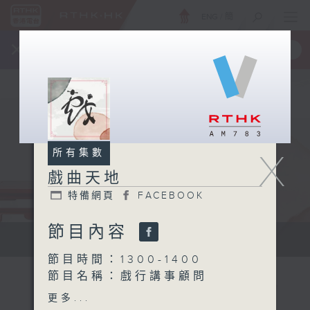
ENG
/
簡
×
全新 RTHK On The Go
取得
一手掌握 RTHK 電台、電視節目
X
所有集數
戲曲天地
特備網頁
FACEBOOK
節目內容
點播粵曲...
節目時間：1300-1400
節目名稱：戲行講事顧問
節目主持：梁之潔、黎曉君
更多...
主題：藝壇三寶