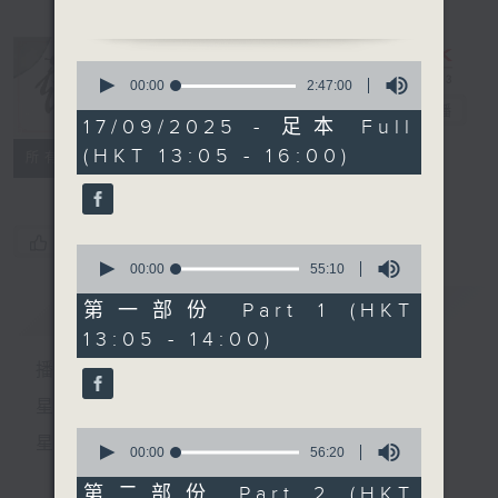
1.「電話情人」
0
由 黎文所、新劍麗 主唱
seconds
00:00
2:47:00
of
戲曲天地
電台直播
2
17/09/2025 - 足本 Full
hours,
(HKT 13:05 - 16:00)
47
特備網頁
FACEBOOK
2.「雙鳳朝陽」
所有集數
minutes,
由 黎文所、鍾麗蓉 、李
0
seconds
寶瑩 主唱
您喜歡這個節目嗎?
0
seconds
00:00
55:10
of
節目時間：1400-1600
55
簡介
GIST
第一部份 Part 1 (HKT
節目名稱：鑼鼓響 想點就點
minutes,
13:05 - 14:00)
10
節目主持：梁之潔、黎曉君
seconds
播 出 時 間 ：
星 期 一 至 六：下 午 一 時 至 四 時
0
星 期 日：下 午 一 時 至 五 時
1. 「宋徽宗與李師師之追
seconds
00:00
56:20
of
夢」
56
第二部份 Part 2 (HKT