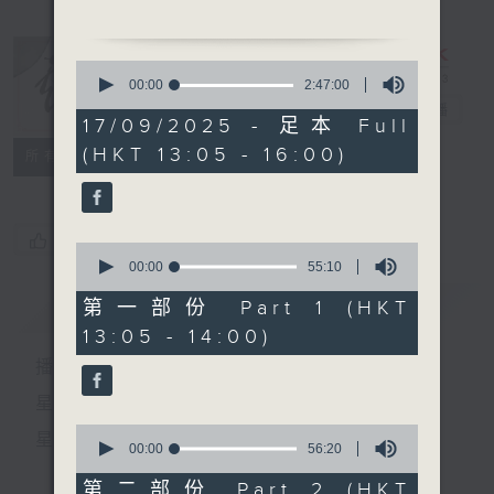
1.「電話情人」
0
由 黎文所、新劍麗 主唱
seconds
00:00
2:47:00
of
戲曲天地
電台直播
2
17/09/2025 - 足本 Full
hours,
(HKT 13:05 - 16:00)
47
特備網頁
FACEBOOK
2.「雙鳳朝陽」
所有集數
minutes,
由 黎文所、鍾麗蓉 、李
0
seconds
寶瑩 主唱
您喜歡這個節目嗎?
0
seconds
00:00
55:10
of
節目時間：1400-1600
55
簡介
GIST
第一部份 Part 1 (HKT
節目名稱：鑼鼓響 想點就點
minutes,
13:05 - 14:00)
10
節目主持：梁之潔、黎曉君
seconds
播 出 時 間 ：
星 期 一 至 六：下 午 一 時 至 四 時
0
星 期 日：下 午 一 時 至 五 時
1. 「宋徽宗與李師師之追
seconds
00:00
56:20
of
夢」
56
第二部份 Part 2 (HKT