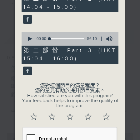
由 林錦堂、謝曉瑩 主唱
minutes,
主 持 ： 何偉凌、梁之潔、林瑋婷、陳禧瑜、龍玉聲、
14:04 - 15:00)
20
更多...
seconds
黎曉君、藍煒婷、吳立熙
2. 「一段情」
由 鍾雲山主唱
0
最新
《戲曲天地》以播放粵曲、粵劇為主，逢星期一、
LATEST
seconds
00:00
56:10
of
三、五，開放1872312點唱熱線，歡迎聽眾點播粵曲；
56
第三部份 Part 3 (HKT
minutes,
星期二及星期六的「金裝粵劇」則播放長篇粵劇，精
08/08/2026
15:04 - 16:00)
10
3. 「碧玉簪」
seconds
挑細選各種版本播出，如紅伶的演出版、港台的珍藏
節目內容
由 新馬師曾、鄧碧雲、鄭
碧影 主唱
及原裝正版等；同時亦製作多元化特輯，訪問梨園、
節目時間：1300-1600
您對這個節目的滿意程度？
節目名稱：金裝粵劇
曲藝及音樂界專業人士，邀請他們參與製作特備節目
您的意見有助於提升節目質素。
4. 「花王之女」
節目主持：林瑋婷
How satisfied are you with this program?
及報導本港、國內及海外戲曲界的活動等等，式式俱
由 呂玉郎、林小群 主唱
Your feedback helps to improve the quality of
「龍鳳爭掛帥(下)」
the program.
備。此外，更提供聽眾與各大紅伶透過電話、現場接
由 李龍、陳好逑、阮兆輝、陳嘉鳴、新劍
☆
☆
☆
☆
☆
更多...
觸及學習的機會，使各戲迷能親自體會紅伶做功的難
郎、廖國森 主唱
度和提高欣賞水平。
粵曲:
0
seconds
00:00
55:00