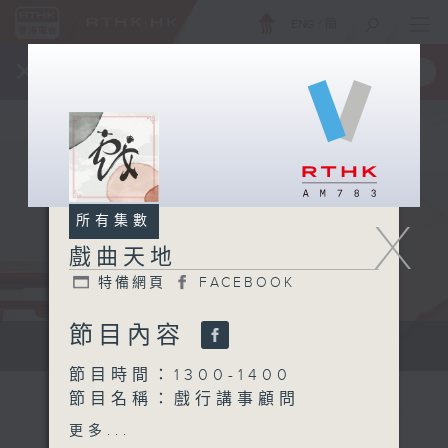
ENG
/
簡
×
全新 RTHK On The Go
取得
一手掌握 RTHK 電台、電視節目
X
所有集數
戲曲天地
特備網頁
FACEBOOK
節目內容
點播粵曲...
節目時間：1300-1400
節目名稱：戲行講事顧問
節目主持：梁之潔、黎曉君
更多...
主題：藝壇三寶