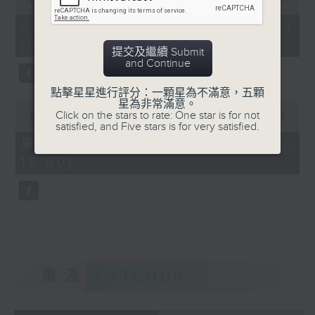
of
「六月雪」
55
08/08/2026 - 第一部份 Part 1
minutes,
由 鍾雲山、崔妙芝、梅欣、郭少文 主唱
(HKT 13:05 - 14:00)
0
提交及繼續 Submit
seconds
and Continue
點擊星星進行評分：一顆星為不滿意，五顆
星為非常滿意。
0
Click on the stars to rate: One star is for not
seconds
00:00
56:00
satisfied, and Five stars is for very satisfied.
of
56
第二部份 Part 2 (HKT 14:04 -
minutes,
15:00)
0
seconds
重溫
CATCHUP