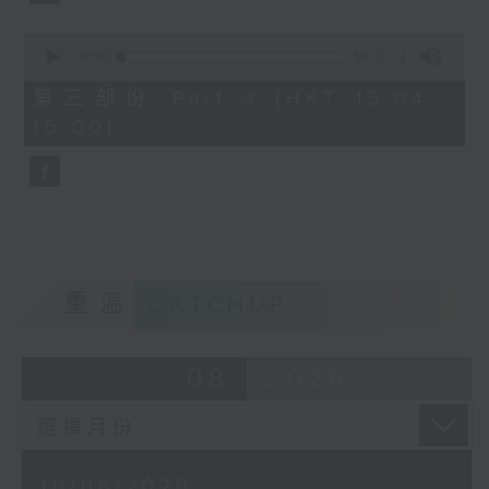
0
seconds
00:00
56:10
3. 「宋徽宗與李師師之詞禍」
of
56
由 林錦堂、謝曉瑩 主唱
第三部份 Part 3 (HKT 15:04 -
minutes,
16:00)
10
seconds
4. 「蝴蝶夫人」
由 劉善初、白鳳瑛 主唱
重溫
CATCHUP
08
2026
10/08/2026