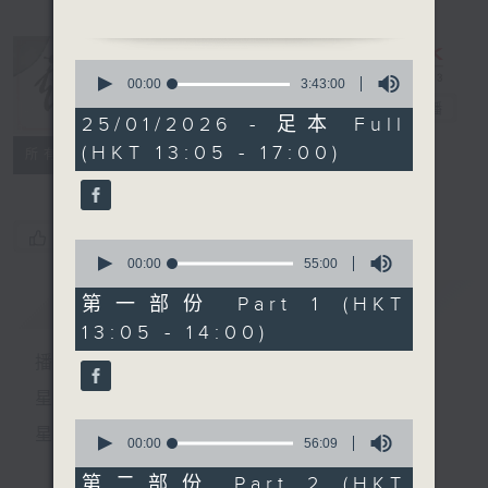
1.「紅樓抱月眠」
0
由 小燕飛主唱
seconds
00:00
3:43:00
of
戲曲天地
電台直播
3
25/01/2026 - 足本 Full
hours,
(HKT 13:05 - 17:00)
43
特備網頁
FACEBOOK
2. 「傻仔賣絨線」
所有集數
minutes,
由 廖夢覺、關影憐 主唱
0
seconds
您喜歡這個節目嗎?
0
3. 「珠聯璧合」
seconds
00:00
55:00
of
由 譚伯葉、胡美倫 主唱
55
簡介
GIST
第一部份 Part 1 (HKT
minutes,
13:05 - 14:00)
0
seconds
播 出 時 間 ：
星 期 一 至 六：下 午 一 時 至 四 時
節目時間：1400-1700
0
星 期 日：下 午 一 時 至 五 時
節目名稱：粵曲會知音
seconds
00:00
56:09
of
節目主持：林瑋婷
56
第二部份 Part 2 (HKT