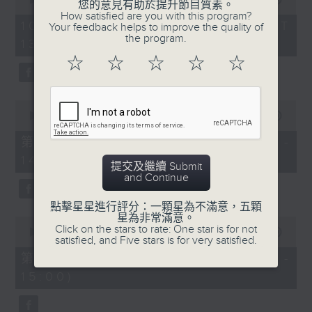
您的意見有助於提升節目質素。
of
節目時間：1335-1400
How satisfied are you with this program?
2
10/08/2026 - 足本 Full (HKT
Your feedback helps to improve the quality of
節目名稱：粵曲會知音
hours,
the program.
13:05 - 16:00)
47
節目主持：梁之潔
minutes,
5.「血染嫁粧衣」
☆
☆
☆
☆
☆
0
由 新海泉、李寶瑩主唱
seconds
「蘇小妹三難新郎」
由 陳笑風、李鳳 主唱
0
seconds
00:00
55:10
of
55
第一部份 Part 1 (HKT 13:05 -
節目時間：1400-1600
minutes,
14:00)
10
節目名稱：鑼鼓響 想點就點
提交及繼續 Submit
seconds
and Continue
節目主持：梁之潔
點擊星星進行評分：一顆星為不滿意，五顆
星為非常滿意。
1. 「游龍戲鳳」
0
Click on the stars to rate: One star is for not
seconds
00:00
56:20
由 任劍輝、紅線女 主唱
satisfied, and Five stars is for very satisfied.
of
56
第二部份 Part 2 (HKT 14:04 -
minutes,
15:00)
20
2. 「子見南子」
seconds
由 阮兆輝、鄧美玲 主唱