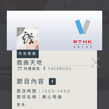
ENG
/
簡
×
全新 RTHK On The Go
取得
一手掌握 RTHK 電台、電視節目
所有集數
X
戲曲天地
特備網頁
FACEBOOK
節目內容
點播粵曲...
節目時間：1300-1400
節目名稱：解心粵曲
節目主持：林瑋婷
更多...