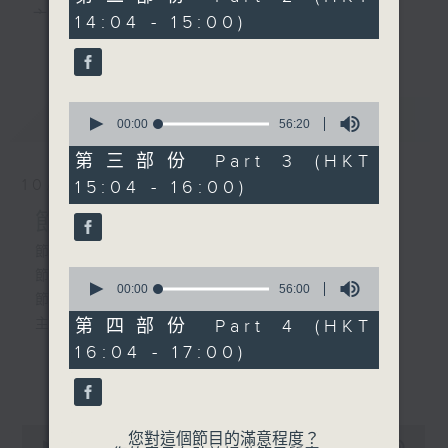
minutes,
主 持 ： 何偉凌、梁之潔、林瑋婷、陳禧瑜、龍玉聲、
14:04 - 15:00)
9
更多...
seconds
黎曉君、藍煒婷、吳立熙
1.「玉梨魂之夜吊蓉湖」
由 梁漢威、曾慧 主唱
0
最新
《戲曲天地》以播放粵曲、粵劇為主，逢星期一、
LATEST
seconds
00:00
56:20
of
三、五，開放1872312點唱熱線，歡迎聽眾點播粵曲；
56
第三部份 Part 3 (HKT
minutes,
2. 「胡不歸之逼媳離婚」
星期二及星期六的「金裝粵劇」則播放長篇粵劇，精
10/08/2026
15:04 - 16:00)
20
由 半日安、上海妹 主唱
seconds
挑細選各種版本播出，如紅伶的演出版、港台的珍藏
節目內容
及原裝正版等；同時亦製作多元化特輯，訪問梨園、
節目時間：1300-1335
0
節目名稱：吾知戲班講乜話
曲藝及音樂界專業人士，邀請他們參與製作特備節目
seconds
00:00
56:00
3.「霸王別姬」
節目主持：黃可柔
of
及報導本港、國內及海外戲曲界的活動等等，式式俱
由麥炳榮、鳳凰女主唱
56
主題: 靶子(把子)
第四部份 Part 4 (HKT
minutes,
備。此外，更提供聽眾與各大紅伶透過電話、現場接
16:04 - 17:00)
0
seconds
更多...
觸及學習的機會，使各戲迷能親自體會紅伶做功的難
「楊門女將之探谷」
度和提高欣賞水平。
4.「三看御妹」
由 李寶瑩 主唱
0
由 龍貫天、南鳳主唱
您對這個節目的滿意程度？
seconds
00:00
2:47:00