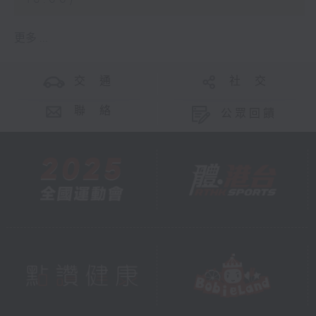
更多 ...
交 通
社 交
聯 絡
公眾回饋