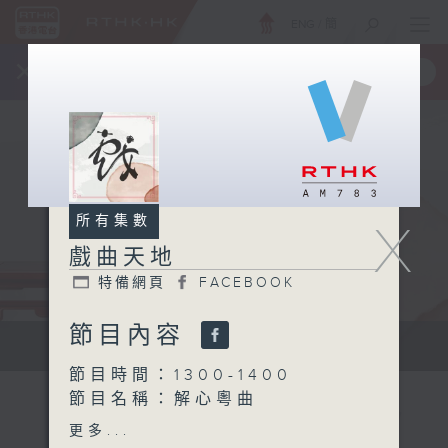
ENG
/
簡
×
全新 RTHK On The Go
取得
一手掌握 RTHK 電台、電視節目
所有集數
X
戲曲天地
特備網頁
FACEBOOK
節目內容
點播粵曲...
節目時間：1300-1400
節目名稱：解心粵曲
節目主持：林瑋婷
更多...