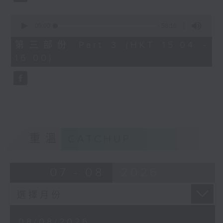
0
seconds
00:00
56:10
of
56
第三部份 Part 3 (HKT 15:04 -
minutes,
16:00)
10
seconds
重溫
CATCHUP
07 - 08
2026
08/08/2026