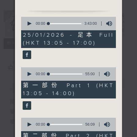
1.「紅樓抱月眠」
0
由 小燕飛主唱
seconds
00:00
3:43:00
of
戲曲天地
電台直播
3
25/01/2026 - 足本 Full
hours,
(HKT 13:05 - 17:00)
43
特備網頁
FACEBOOK
2. 「傻仔賣絨線」
所有集數
minutes,
由 廖夢覺、關影憐 主唱
0
seconds
您喜歡這個節目嗎?
0
3. 「珠聯璧合」
seconds
00:00
55:00
of
由 譚伯葉、胡美倫 主唱
55
簡介
GIST
第一部份 Part 1 (HKT
minutes,
13:05 - 14:00)
0
seconds
播 出 時 間 ：
星 期 一 至 六：下 午 一 時 至 四 時
節目時間：1400-1700
0
星 期 日：下 午 一 時 至 五 時
節目名稱：粵曲會知音
seconds
00:00
56:09
of
節目主持：林瑋婷
56
第二部份 Part 2 (HKT