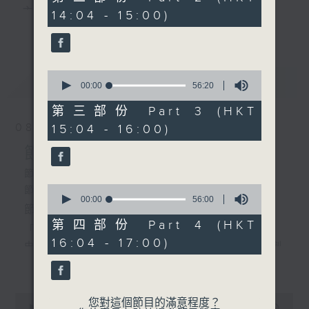
minutes,
主 持 ： 何偉凌、梁之潔、林瑋婷、陳禧瑜、龍玉聲、
14:04 - 15:00)
9
更多...
seconds
黎曉君、藍煒婷、吳立熙
1.「玉梨魂之夜吊蓉湖」
由 梁漢威、曾慧 主唱
0
最新
《戲曲天地》以播放粵曲、粵劇為主，逢星期一、
LATEST
seconds
00:00
56:20
of
三、五，開放1872312點唱熱線，歡迎聽眾點播粵曲；
56
第三部份 Part 3 (HKT
minutes,
2. 「胡不歸之逼媳離婚」
星期二及星期六的「金裝粵劇」則播放長篇粵劇，精
08/08/2026
15:04 - 16:00)
20
由 半日安、上海妹 主唱
seconds
挑細選各種版本播出，如紅伶的演出版、港台的珍藏
節目內容
及原裝正版等；同時亦製作多元化特輯，訪問梨園、
節目時間：1300-1600
0
節目名稱：金裝粵劇
曲藝及音樂界專業人士，邀請他們參與製作特備節目
seconds
00:00
56:00
3.「霸王別姬」
節目主持：林瑋婷
of
及報導本港、國內及海外戲曲界的活動等等，式式俱
由麥炳榮、鳳凰女主唱
56
第四部份 Part 4 (HKT
「龍鳳爭掛帥(下)」
minutes,
備。此外，更提供聽眾與各大紅伶透過電話、現場接
16:04 - 17:00)
0
由 李龍、陳好逑、阮兆輝、陳嘉鳴、新劍
seconds
更多...
觸及學習的機會，使各戲迷能親自體會紅伶做功的難
郎、廖國森 主唱
度和提高欣賞水平。
4.「三看御妹」
粵曲:
0
由 龍貫天、南鳳主唱
您對這個節目的滿意程度？
seconds
00:00
2:47:00