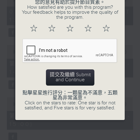
您的意見有助於提升節目質素。
of
How satisfied are you with this program?
「六月雪」
2
08/08/2026 - 足本 Full (HKT
Your feedback helps to improve the quality of
hours,
由 鍾雲山、崔妙芝、梅欣、郭少文 主唱
the program.
13:05 - 16:00)
47
minutes,
5.「血染嫁粧衣」
☆
☆
☆
☆
☆
0
由 新海泉、李寶瑩主唱
seconds
0
seconds
00:00
55:10
of
55
第一部份 Part 1 (HKT 13:05 -
minutes,
14:00)
10
提交及繼續 Submit
seconds
and Continue
點擊星星進行評分：一顆星為不滿意，五顆
星為非常滿意。
0
Click on the stars to rate: One star is for not
seconds
00:00
56:20
satisfied, and Five stars is for very satisfied.
of
56
第二部份 Part 2 (HKT 14:04 -
minutes,
15:00)
20
seconds