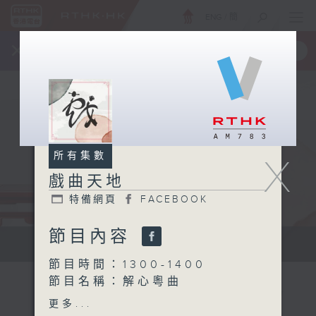
ENG
/
簡
×
全新 RTHK On The Go
取得
一手掌握 RTHK 電台、電視節目
所有集數
X
戲曲天地
特備網頁
FACEBOOK
節目內容
點播粵曲...
節目時間：1300-1400
節目名稱：解心粵曲
節目主持：林瑋婷
更多...