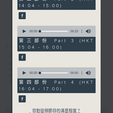
minutes,
主 持 ： 何偉凌、梁之潔、林瑋婷、陳禧瑜、龍玉聲、
14:04 - 15:00)
9
更多...
seconds
黎曉君、藍煒婷、吳立熙
1.「玉梨魂之夜吊蓉湖」
由 梁漢威、曾慧 主唱
0
最新
《戲曲天地》以播放粵曲、粵劇為主，逢星期一、
LATEST
seconds
00:00
56:20
of
三、五，開放1872312點唱熱線，歡迎聽眾點播粵曲；
56
第三部份 Part 3 (HKT
minutes,
2. 「胡不歸之逼媳離婚」
星期二及星期六的「金裝粵劇」則播放長篇粵劇，精
07/08/2026
15:04 - 16:00)
20
由 半日安、上海妹 主唱
seconds
挑細選各種版本播出，如紅伶的演出版、港台的珍藏
節目內容
及原裝正版等；同時亦製作多元化特輯，訪問梨園、
節目時間：1300-1330
0
節目名稱：名師出高徒
曲藝及音樂界專業人士，邀請他們參與製作特備節目
seconds
00:00
56:00
3.「霸王別姬」
節目主持：高潤鴻、藍煒婷
of
及報導本港、國內及海外戲曲界的活動等等，式式俱
由麥炳榮、鳳凰女主唱
56
主題：月半殘時,二王初起
第四部份 Part 4 (HKT
minutes,
備。此外，更提供聽眾與各大紅伶透過電話、現場接
16:04 - 17:00)
0
seconds
更多...
觸及學習的機會，使各戲迷能親自體會紅伶做功的難
節目時間：1330-1400
度和提高欣賞水平。
4.「三看御妹」
節目名稱：鑼鼓新天地(重播)
0
由 龍貫天、南鳳主唱
您對這個節目的滿意程度？
節目主持：梁漢威
seconds
00:00
2:47:00