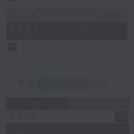
由 文千歲、鄧碧雲 主唱
0
seconds
00:00
56:10
of
56
第三部份 Part 3 (HKT 15:04 -
minutes,
節目時間：1500-1600
16:00)
10
seconds
節目名稱：梨園多聲道
節目主持：梁之潔、黎曉君
嘉賓：龍貫天
重溫
CATCHUP
07 - 08
2026
07/08/2026