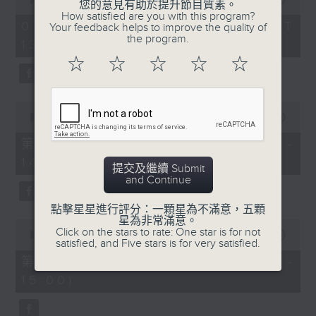
您的意見有助於提升節目質素。
of
How satisfied are you with this program?
2
07/08/2026 - 足本 Full (HKT
Your feedback helps to improve the quality of
hours,
the program.
13:05 - 16:00)
47
minutes,
5.「血染嫁粧衣」
☆
☆
☆
☆
☆
節目時間：1400-1600
0
由 新海泉、李寶瑩主唱
seconds
節目名稱：鑼鼓響 想點就點
0
節目主持：梁之潔、黎曉君
seconds
00:00
55:10
of
聽眾熱線：1872312
55
第一部份 Part 1 (HKT 13:05 -
minutes,
14:00)
10
提交及繼續 Submit
seconds
and Continue
1.「春滿人間喜滿堂(上)」
點擊星星進行評分：一顆星為不滿意，五顆
星為非常滿意。
0
由 何非凡、芳艷芬 主唱
Click on the stars to rate: One star is for not
seconds
00:00
56:19
satisfied, and Five stars is for very satisfied.
of
56
第二部份 Part 2 (HKT 14:04 -
minutes,
15:00)
19
seconds
2.「洛水神仙之私會」