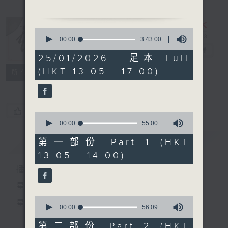
1.「紅樓抱月眠」
0
由 小燕飛主唱
seconds
00:00
3:43:00
of
戲曲天地
電台直播
3
25/01/2026 - 足本 Full
hours,
(HKT 13:05 - 17:00)
43
特備網頁
FACEBOOK
2. 「傻仔賣絨線」
所有集數
minutes,
由 廖夢覺、關影憐 主唱
0
seconds
您喜歡這個節目嗎?
0
3. 「珠聯璧合」
seconds
00:00
55:00
of
由 譚伯葉、胡美倫 主唱
55
簡介
GIST
第一部份 Part 1 (HKT
minutes,
13:05 - 14:00)
0
seconds
播 出 時 間 ：
星 期 一 至 六：下 午 一 時 至 四 時
節目時間：1400-1700
0
星 期 日：下 午 一 時 至 五 時
節目名稱：粵曲會知音
seconds
00:00
56:09
of
節目主持：林瑋婷
56
第二部份 Part 2 (HKT