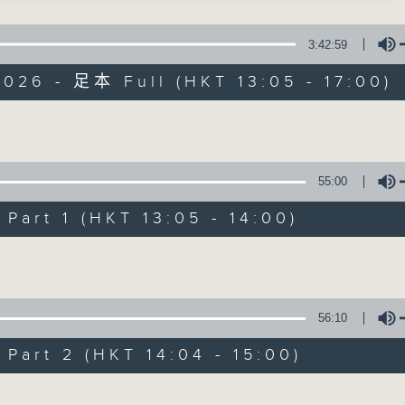
飛 主唱
點播粵曲 ; 訪問梨園、曲藝及音樂界專業人士。
3:42:59
夫妻」
026 - 足本 Full (HKT 13:05 - 17:00)
祖、金山女主唱
Volume
袍惹桂香」
戲曲天地
先、上海妹 主唱
55:00
特備網頁
FACEBOOK
art 1 (HKT 13:05 - 14:00)
所有集數
Volume
400-1600
粵曲會知音
您喜歡這個節目嗎?
藍煒婷
56:10
art 2 (HKT 14:04 - 15:00)
播 出 時 間 ：
姑爺」
星 期 一 至 六：下 午 一 時 至 四 時
、羅艷卿、鄭君綿 主唱
Volume