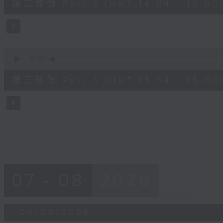
第二部份 Part 2 (HKT 14:04 - 15:00
minutes,
19
seconds
Volume
90%
0
seconds
00:00
of
56
第三部份 Part 3 (HKT 15:04 - 16:00
minutes,
10
seconds
Volume
90%
07 - 08
2026
06/08/2026