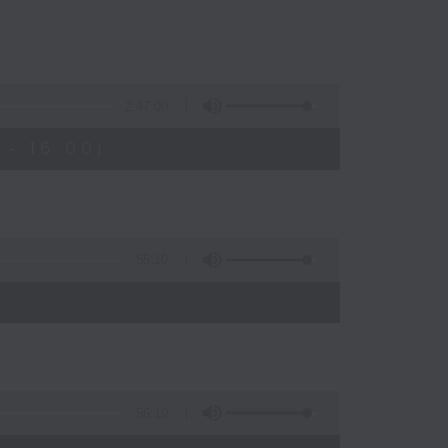
2:47:00
- 16:00)
55:10
56:19