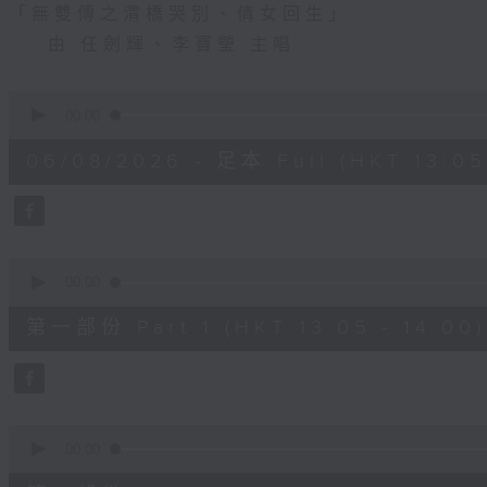
「無雙傳之渭橋哭別、倩女回生」
由 任劍輝、李寶瑩 主唱
0
seconds
00:00
of
2
06/08/2026 - 足本 Full (HKT 13:05 
hours,
47
minutes,
0
seconds
Volume
90%
0
seconds
00:00
of
55
第一部份 Part 1 (HKT 13:05 - 14:00)
minutes,
10
seconds
Volume
90%
0
seconds
00:00
of
56