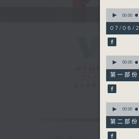
由 小燕
0
seconds
00:00
of
2. 「柴米
3
07/06/2
由 李銳
hours,
42
minutes,
59
seconds
3. 「藍
90%
0
由 薛覺
seconds
00:00
of
55
第一部份 P
minutes,
0
電台直播
seconds
節目時間：1
90%
節目名稱：
節目主持：
0
seconds
00:00
of
56
第二部份 P
minutes,
1.「戇
10
由 任劍輝
seconds