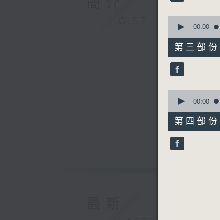
簡介
90%
0
GIST
2. 「妲己
seconds
00:00
of
由 甘國
56
第三部份 P
minutes,
10
seconds
3.「紅樓
90%
由 龍劍
0
seconds
00:00
節目時間：1
of
56
第四部份 P
節目名稱：
minutes,
節目主持：
9
seconds
嘉賓：康樂
90%
最新