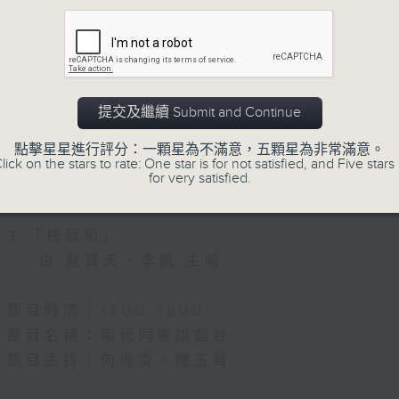
節目名稱：粵曲會知音
節目主持：何偉凌、龍玉聲
1. 「孝感動天」
由 新馬師曾、鄧碧雲 主唱
提交及繼續 Submit and Continue
點擊星星進行評分：一顆星為不滿意，五顆星為非常滿意。
2.「柳毅奇緣」
lick on the stars to rate: One star is for not satisfied, and Five stars 
for very satisfied.
由 蓋鳴暉、吳美英 主唱
3.「槐蔭別」
由 龍貫天、李鳳 主唱
節目時間：1500-1600
節目名稱：兩代同場說戲台
節目主持：何偉凌、龍玉聲