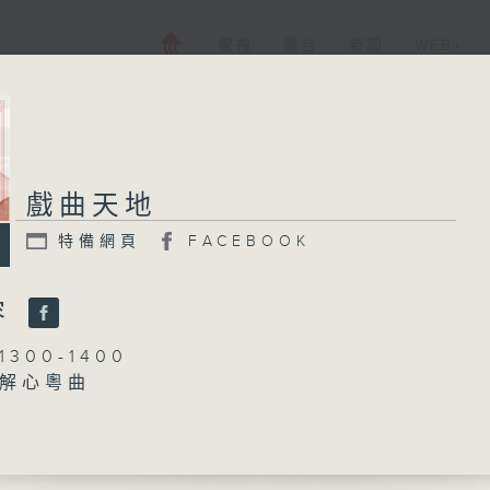
電視
電台
新聞
WEB+
戲曲天地
特備網頁
FACEBOOK
容
300-1400
解心粵曲
藍煒婷
抱月眠」