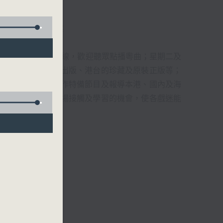
君、藍煒婷、吳立熙
1872312點唱熱線，歡迎聽眾點播粵曲；星期二及
播出，如紅伶的演出版、港台的珍藏及原裝正版等；
，邀請他們參與製作特備節目及報導本港、國內及海
紅伶透過電話、現場接觸及學習的機會，使各戲迷能