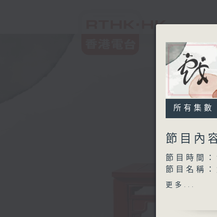
所有集數
節目內
節目時間：1
節目名稱：
節目主持：
更多...
1.「紅樓