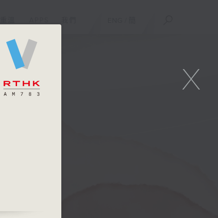
重溫
APPS
我們
ENG
/
簡
X