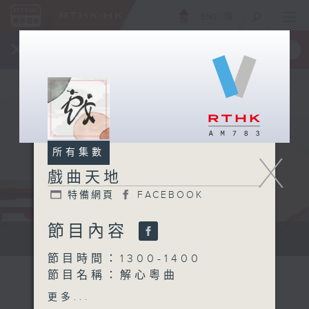
ENG
/
簡
×
全新 RTHK On The Go
取得
一手掌握 RTHK 電台、電視節目
所有集數
X
戲曲天地
特備網頁
FACEBOOK
節目內容
點播粵曲...
節目時間：1300-1400
節目名稱：解心粵曲
節目主持：藍煒婷
更多...