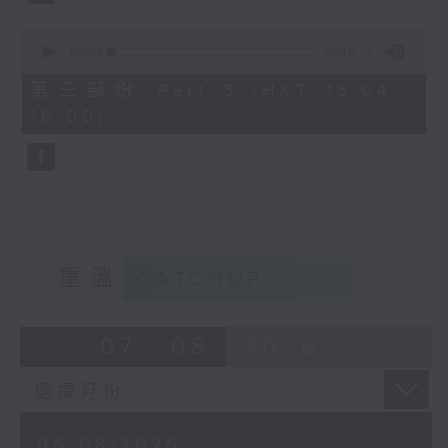
0
seconds
00:00
56:10
of
56
第三部份 Part 3 (HKT 15:04 -
minutes,
16:00)
10
seconds
重溫
CATCHUP
07 - 08
2026
06/08/2026