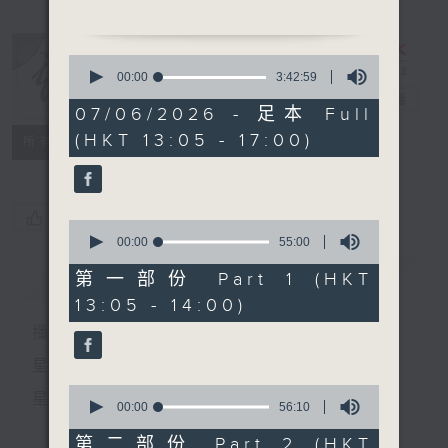
1.「紅樓抱月眠」
0
由 小燕飛 主唱
seconds
00:00
3:42:59
of
戲曲天地
電台直播
3
07/06/2026 - 足本 Full
2. 「柴米夫妻」
hours,
(HKT 13:05 - 17:00)
42
特備網頁
FACEBOOK
由 李銳祖、金山女主唱
所有集數
minutes,
59
seconds
3. 「藍袍惹桂香」
您喜歡這個節目嗎?
0
由 薛覺先、上海妹 主唱
seconds
00:00
55:00
of
55
簡介
GIST
第一部份 Part 1 (HKT
minutes,
13:05 - 14:00)
0
seconds
播 出 時 間 ：
節目時間：1400-1600
節目名稱：粵曲會知音
星 期 一 至 六：下 午 一 時 至 四 時
節目主持：藍煒婷
0
星 期 日：下 午 一 時 至 五 時
seconds
00:00
56:10
of
56
第二部份 Part 2 (HKT