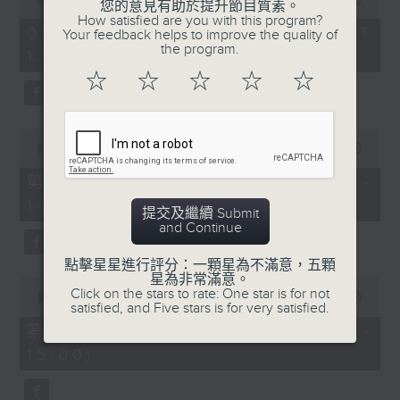
您的意見有助於提升節目質素。
of
2.「柳毅奇緣」
How satisfied are you with this program?
2
06/08/2026 - 足本 Full (HKT
Your feedback helps to improve the quality of
hours,
由 蓋鳴暉、吳美英 主唱
the program.
13:05 - 16:00)
47
minutes,
☆
☆
☆
☆
☆
0
seconds
3.「槐蔭別」
0
由 龍貫天、李鳳 主唱
seconds
00:00
55:10
of
55
第一部份 Part 1 (HKT 13:05 -
minutes,
節目時間：1500-1600
14:00)
10
提交及繼續 Submit
seconds
節目名稱：兩代同場說戲台
and Continue
節目主持：何偉凌、龍玉聲
點擊星星進行評分：一顆星為不滿意，五顆
星為非常滿意。
0
Click on the stars to rate: One star is for not
seconds
00:00
56:19
satisfied, and Five stars is for very satisfied.
of
「無雙傳之渭橋哭別、倩女回生」
56
第二部份 Part 2 (HKT 14:04 -
minutes,
由 任劍輝、李寶瑩 主唱
15:00)
19
seconds