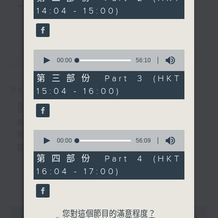
1.「戇姑爺」
minutes,
主 持 ： 何偉凌、梁之潔、林瑋婷、陳禧瑜、龍玉聲、
14:04 - 15:00)
10
由 任劍輝、羅艷卿、鄭君
更多...
seconds
黎曉君、藍煒婷、吳立熙
綿 主唱
0
最新
《戲曲天地》以播放粵曲、粵劇為主，逢星期一、
LATEST
seconds
00:00
56:10
2. 「妲己」
of
三、五，開放1872312點唱熱線，歡迎聽眾點播粵曲；
由 甘國衛、許蓓 主唱
56
第三部份 Part 3 (HKT
minutes,
星期二及星期六的「金裝粵劇」則播放長篇粵劇，精
06/08/2026
15:04 - 16:00)
10
seconds
挑細選各種版本播出，如紅伶的演出版、港台的珍藏
節目內容
3.「紅樓夢之幻覺離恨天」
由 龍劍笙、梅雪詩 主唱
及原裝正版等；同時亦製作多元化特輯，訪問梨園、
節目時間：1300-1500
0
節目名稱：粵曲會知音
曲藝及音樂界專業人士，邀請他們參與製作特備節目
seconds
00:00
56:09
節目時間：1600-1700
節目主持：何偉凌、龍玉聲
of
及報導本港、國內及海外戲曲界的活動等等，式式俱
節目名稱：梨園一族
56
第四部份 Part 4 (HKT
minutes,
節目主持：林瑋婷
備。此外，更提供聽眾與各大紅伶透過電話、現場接
16:04 - 17:00)
9
嘉賓：康樂及文化事務署文化
1. 「孝感動天」
seconds
更多...
觸及學習的機會，使各戲迷能親自體會紅伶做功的難
節目組戲曲節目范翠婷經理
由 新馬師曾、鄧碧雲 主唱
度和提高欣賞水平。
0
您對這個節目的滿意程度？
seconds
00:00
2:47:00