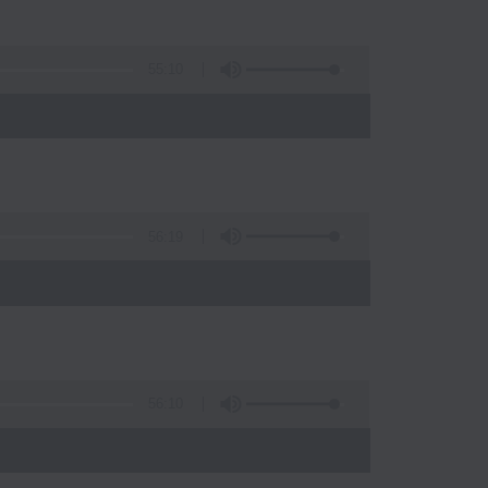
55:10
56:19
)
56:10
)