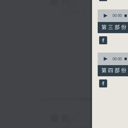
簡介
90%
0
GIST
2. 「妲己
seconds
00:00
of
由 甘國
56
第三部份 P
minutes,
10
seconds
3.「紅樓
90%
由 龍劍
0
seconds
00:00
節目時間：1
of
56
第四部份 P
節目名稱：
minutes,
節目主持：
9
seconds
嘉賓：康樂
90%
最新