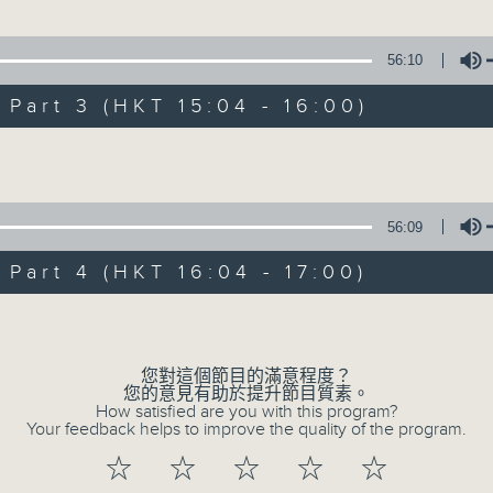
星 期 日：下 午 一 時 至 五 時
」
56:10
主 持 ： 何偉凌、梁之潔、林瑋婷、陳禧瑜、龍玉聲、黎曉
衛、許蓓 主唱
art 3 (HKT 15:04 - 16:00)
《戲曲天地》以播放粵曲、粵劇為主，逢星期一、三、五，開放
Volume
星期六的「金裝粵劇」則播放長篇粵劇，精挑細選各種版本
夢之幻覺離恨天」
同時亦製作多元化特輯，訪問梨園、曲藝及音樂界專業人士
笙、梅雪詩 主唱
外戲曲界的活動等等，式式俱備。此外，更提供聽眾與各大
56:09
600-1700
親自體會紅伶做功的難度和提高欣賞水平。
art 4 (HKT 16:04 - 17:00)
梨園一族
林瑋婷
Volume
及文化事務署文化節目組戲曲節目范翠婷經理
您對這個節目的滿意程度？
07/08/2026
您的意見有助於提升節目質素。
How satisfied are you with this program?
Your feedback helps to improve the quality of the program.
節目內容
☆
☆
☆
☆
☆
節目時間：1300-1330