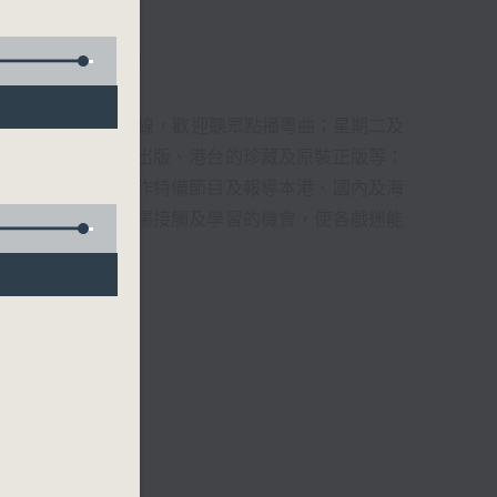
君、藍煒婷、吳立熙
1872312點唱熱線，歡迎聽眾點播粵曲；星期二及
播出，如紅伶的演出版、港台的珍藏及原裝正版等；
，邀請他們參與製作特備節目及報導本港、國內及海
紅伶透過電話、現場接觸及學習的機會，使各戲迷能