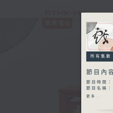
所有集數
節目內
節目時間：1
節目名稱：
節目主持：
更多...
1.「紅樓