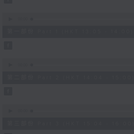
0
seconds
Volume
90%
0
seconds
00:00
of
55
第一部份 Part 1 (HKT 13:05 - 14:00)
minutes,
10
seconds
Volume
90%
0
seconds
00:00
of
56
第二部份 Part 2 (HKT 14:04 - 15:00
minutes,
19
seconds
Volume
90%
0
seconds
00:00
of
56
第三部份 Part 3 (HKT 15:04 - 16:00
minutes,
10