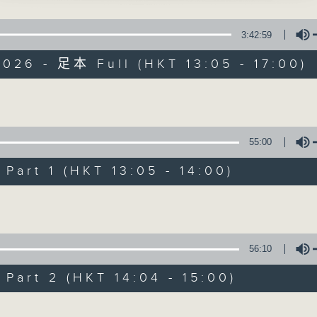
飛 主唱
點播粵曲 ; 訪問梨園、曲藝及音樂界專業人士。
3:42:59
夫妻」
026 - 足本 Full (HKT 13:05 - 17:00)
祖、金山女主唱
Volume
袍惹桂香」
戲曲天地
先、上海妹 主唱
55:00
特備網頁
FACEBOOK
art 1 (HKT 13:05 - 14:00)
所有集數
Volume
400-1600
粵曲會知音
您喜歡這個節目嗎?
藍煒婷
56:10
art 2 (HKT 14:04 - 15:00)
播 出 時 間 ：
姑爺」
星 期 一 至 六：下 午 一 時 至 四 時
、羅艷卿、鄭君綿 主唱
Volume