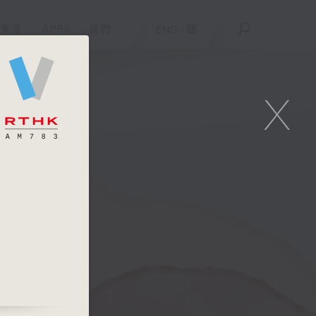
重溫
APPS
我們
ENG
/
簡
X