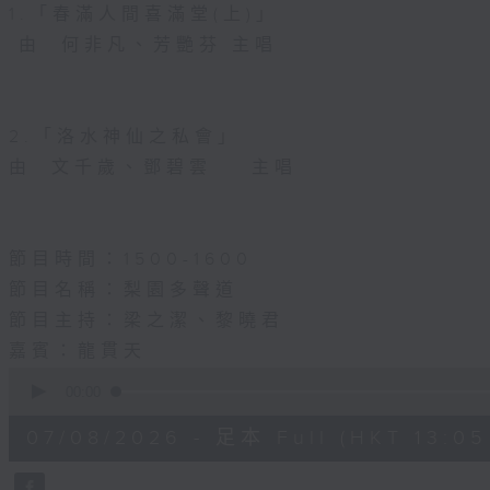
1.「春滿人間喜滿堂(上)」
由 何非凡、芳艷芬 主唱
2.「洛水神仙之私會」
由 文千歲、鄧碧雲 主唱
節目時間：1500-1600
節目名稱：梨園多聲道
節目主持：梁之潔、黎曉君
嘉賓：龍貫天
0
seconds
00:00
of
2
07/08/2026 - 足本 Full (HKT 13:05 
hours,
47
minutes,