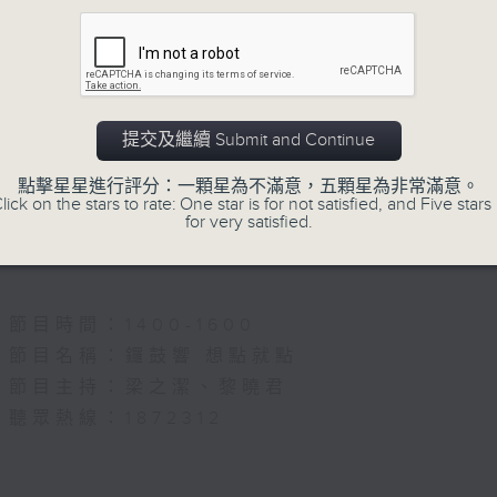
節目名稱：名師出高徒
節目主持：高潤鴻、藍煒婷
主題：月半殘時,二王初起
提交及繼續 Submit and Continue
節目時間：1330-1400
點擊星星進行評分：一顆星為不滿意，五顆星為非常滿意。
節目名稱：鑼鼓新天地(重播)
lick on the stars to rate: One star is for not satisfied, and Five stars 
for very satisfied.
節目主持：梁漢威
節目時間：1400-1600
節目名稱：鑼鼓響 想點就點
節目主持：梁之潔、黎曉君
聽眾熱線：1872312