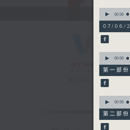
由 小燕
0
seconds
00:00
of
2. 「柴米
3
07/06/2
由 李銳
hours,
42
minutes,
59
seconds
3. 「藍
90%
0
由 薛覺
seconds
00:00
of
55
第一部份 P
minutes,
0
電台直播
seconds
節目時間：1
90%
節目名稱：
節目主持：
0
seconds
00:00
of
56
第二部份 P
minutes,
1.「戇
10
由 任劍輝
seconds