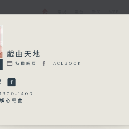
電視
電台
新聞
WEB+
戲曲天地
特備網頁
FACEBOOK
容
300-1400
解心粵曲
藍煒婷
抱月眠」