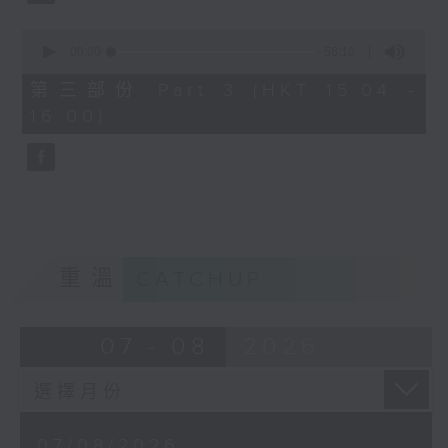
由 文千歲、鄧碧雲 主唱
0
seconds
00:00
56:10
of
56
第三部份 Part 3 (HKT 15:04 -
minutes,
節目時間：1500-1600
16:00)
10
seconds
節目名稱：梨園多聲道
節目主持：梁之潔、黎曉君
嘉賓：龍貫天
重溫
CATCHUP
07 - 08
2026
07/08/2026