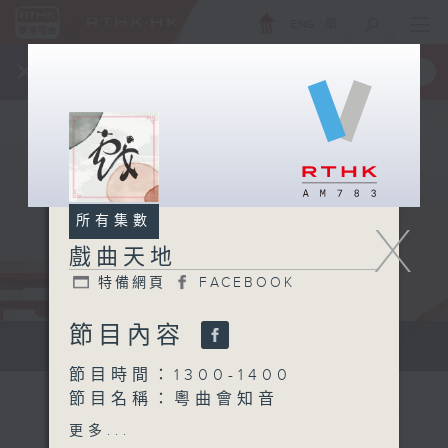
ENG
/
簡
×
全新 RTHK On The Go
取得
一手掌握 RTHK 電台、電視節目
所有集數
X
戲曲天地
特備網頁
FACEBOOK
節目內容
點播粵曲...
節目時間：1300-1400
節目名稱：粵曲會知音
節目主持：黎曉君、吳立熙
更多...
1.「大義滅親之寫書」