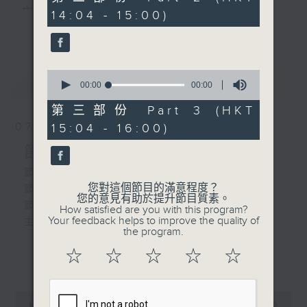
由 鍾雲山、嚴淑芳 主唱
seconds
主 持 ： 何偉凌、梁之潔、林瑋婷、陳禧瑜、龍玉聲、
14:04 - 15:00)
更多...
黎曉君、藍煒婷、吳立熙
5. 「紅葉題詩之曲水流紅」
由 林家聲、李寶瑩 主唱
0
最新
《戲曲天地》以播放粵曲、粵劇為主，逢星期一、
LATEST
seconds
00:00
00:00
of
三、五，開放1872312點唱熱線，歡迎聽眾點播粵曲；
0
第三部份 Part 3 (HKT
seconds
星期二及星期六的「金裝粵劇」則播放長篇粵劇，精
07/08/2026
15:04 - 16:00)
挑細選各種版本播出，如紅伶的演出版、港台的珍藏
節目內容
及原裝正版等；同時亦製作多元化特輯，訪問梨園、
節目時間：1300-1330
您對這個節目的滿意程度？
節目名稱：名師出高徒
曲藝及音樂界專業人士，邀請他們參與製作特備節目
您的意見有助於提升節目質素。
節目主持：高潤鴻、藍煒婷
How satisfied are you with this program?
及報導本港、國內及海外戲曲界的活動等等，式式俱
Your feedback helps to improve the quality of
主題：月半殘時,二王初起
the program.
備。此外，更提供聽眾與各大紅伶透過電話、現場接
☆
☆
☆
☆
☆
更多...
觸及學習的機會，使各戲迷能親自體會紅伶做功的難
節目時間：1330-1400
度和提高欣賞水平。
節目名稱：鑼鼓新天地(重播)
0
節目主持：梁漢威
seconds
00:00
2:47:00