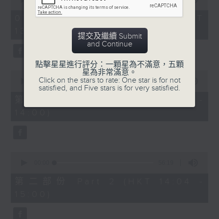
of
2
07/08/2026 - 足本 Full (HKT
hours,
13:05 - 16:00)
47
提交及繼續 Submit
minutes,
節目時間：1400-1600
and Continue
0
seconds
節目名稱：鑼鼓響 想點就點
點擊星星進行評分：一顆星為不滿意，五顆
星為非常滿意。
0
節目主持：梁之潔、黎曉君
Click on the stars to rate: One star is for not
seconds
00:00
55:10
satisfied, and Five stars is for very satisfied.
of
聽眾熱線：1872312
55
第一部份 Part 1 (HKT 13:05 -
minutes,
14:00)
10
seconds
1.「春滿人間喜滿堂(上)」
0
由 何非凡、芳艷芬 主唱
seconds
00:00
56:19
of
56
第二部份 Part 2 (HKT 14:04 -
minutes,
15:00)
19
seconds
2.「洛水神仙之私會」