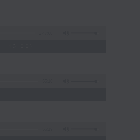
2:47:00
- 16:00)
55:10
56:19