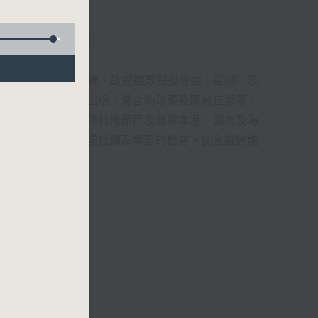
君、藍煒婷、吳立熙
1872312點唱熱線，歡迎聽眾點播粵曲；星期二及
播出，如紅伶的演出版、港台的珍藏及原裝正版等；
，邀請他們參與製作特備節目及報導本港、國內及海
紅伶透過電話、現場接觸及學習的機會，使各戲迷能