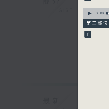
簡介
90%
由 林家
0
GIST
seconds
00:00
of
56
第三部份 P
minutes,
10
seconds
90%
最新