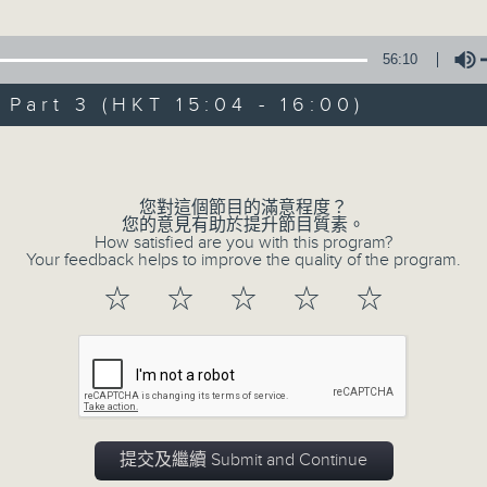
星 期 日：下 午 一 時 至 五 時
聲、李寶瑩 主唱
56:10
主 持 ： 何偉凌、梁之潔、林瑋婷、陳禧瑜、龍玉聲、黎曉
art 3 (HKT 15:04 - 16:00)
《戲曲天地》以播放粵曲、粵劇為主，逢星期一、三、五，開放
Volume
星期六的「金裝粵劇」則播放長篇粵劇，精挑細選各種版本
同時亦製作多元化特輯，訪問梨園、曲藝及音樂界專業人士
您對這個節目的滿意程度？
外戲曲界的活動等等，式式俱備。此外，更提供聽眾與各大
您的意見有助於提升節目質素。
How satisfied are you with this program?
親自體會紅伶做功的難度和提高欣賞水平。
Your feedback helps to improve the quality of the program.
☆
☆
☆
☆
☆
06/08/2026
節目內容
提交及繼續 Submit and Continue
節目時間：1300-1500