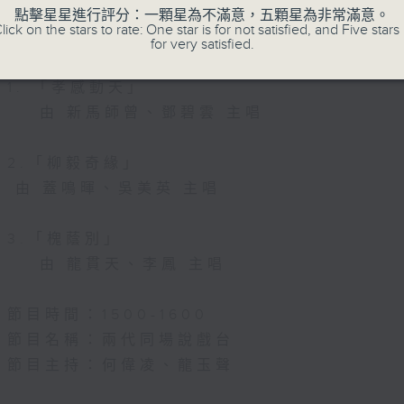
節目名稱：粵曲會知音
點擊星星進行評分：一顆星為不滿意，五顆星為非常滿意。
lick on the stars to rate: One star is for not satisfied, and Five stars 
節目主持：何偉凌、龍玉聲
for very satisfied.
1. 「孝感動天」
由 新馬師曾、鄧碧雲 主唱
2.「柳毅奇緣」
由 蓋鳴暉、吳美英 主唱
3.「槐蔭別」
由 龍貫天、李鳳 主唱
節目時間：1500-1600
節目名稱：兩代同場說戲台
節目主持：何偉凌、龍玉聲