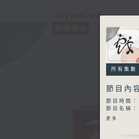
所有集數
節目內
節目時間：1
節目名稱：
節目主持：
更多...
1.「大義
由 梁漢威