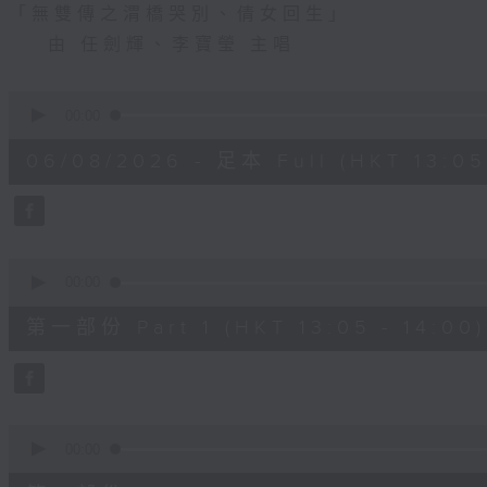
「無雙傳之渭橋哭別、倩女回生」
由 任劍輝、李寶瑩 主唱
0
seconds
00:00
of
2
06/08/2026 - 足本 Full (HKT 13:05 
hours,
47
minutes,
0
seconds
Volume
90%
0
seconds
00:00
of
55
第一部份 Part 1 (HKT 13:05 - 14:00)
minutes,
10
seconds
Volume
90%
0
seconds
00:00
of
56