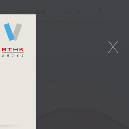
重溫
APPS
我們
ENG
/
簡
X