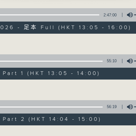
400-1600
鑼鼓響 想點就點
點播粵曲 ; 訪問梨園、曲藝及音樂界專業人士。
2:47:00
黎曉君、吳立熙
026 - 足本 Full (HKT 13:05 - 16:00)
流夢」
Volume
星 主唱
戲曲天地
55:10
嘴雞」
忠、鄧碧雲、張月兒 主唱
特備網頁
FACEBOOK
art 1 (HKT 13:05 - 14:00)
所有集數
Volume
之女」
懷、白楊 主唱
您喜歡這個節目嗎?
56:19
湖山盟」
山、嚴淑芳 主唱
art 2 (HKT 14:04 - 15:00)
播 出 時 間 ：
星 期 一 至 六：下 午 一 時 至 四 時
紅葉題詩之曲水流紅」
Volume