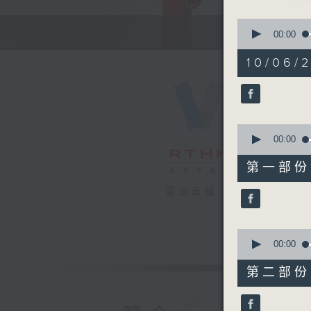
節目時間：1
0
節目名稱：
seconds
00:00
of
節目主持：
2
10/06/2
hours,
47
minutes,
1. 「風
0
seconds
由 小明
90%
0
seconds
00:00
2. 「鐵
of
55
由 陳良
第一部份 P
minutes,
10
電台直播
seconds
3. 「花王
90%
由 廖俠
0
seconds
00:00
4. 「
of
由 鍾雲
56
第二部份 P
minutes,
19
5. 「
seconds