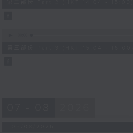
第二部份 Part 2 (HKT 14:04 - 15:00
minutes,
19
seconds
Volume
90%
0
seconds
00:00
of
56
第三部份 Part 3 (HKT 15:04 - 16:00
minutes,
10
seconds
Volume
90%
07 - 08
2026
06/08/2026