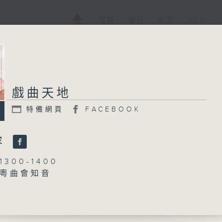
電視
電台
新聞
WEB+
戲曲天地
特備網頁
FACEBOOK
容
300-1400
粵曲會知音
黎曉君、吳立熙
滅親之寫書」
、李鳳 主唱