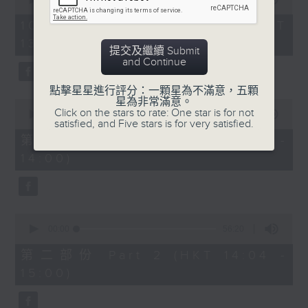
of
節目時間：1335-1400
2
10/08/2026 - 足本 Full (HKT
節目名稱：粵曲會知音
hours,
13:05 - 16:00)
47
節目主持：梁之潔
提交及繼續 Submit
minutes,
and Continue
0
seconds
「蘇小妹三難新郎」
點擊星星進行評分：一顆星為不滿意，五顆
由 陳笑風、李鳳 主唱
星為非常滿意。
0
Click on the stars to rate: One star is for not
seconds
00:00
55:10
satisfied, and Five stars is for very satisfied.
of
55
第一部份 Part 1 (HKT 13:05 -
節目時間：1400-1600
minutes,
14:00)
10
節目名稱：鑼鼓響 想點就點
seconds
節目主持：梁之潔
1. 「游龍戲鳳」
0
seconds
00:00
56:20
由 任劍輝、紅線女 主唱
of
56
第二部份 Part 2 (HKT 14:04 -
minutes,
15:00)
20
2. 「子見南子」
seconds
由 阮兆輝、鄧美玲 主唱