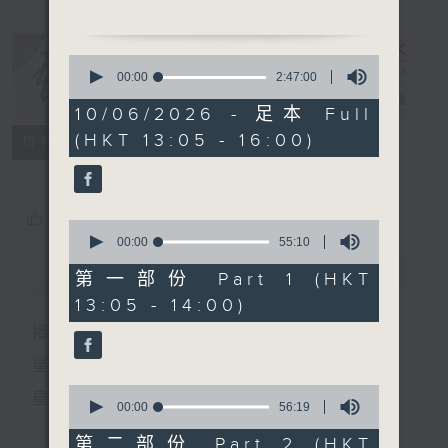
由 梁漢威、李鳳 主唱
0
節目時間：1400-1600
seconds
00:00
2:47:00
of
節目名稱：鑼鼓響 想點就點
戲曲天地
電台直播
2
10/06/2026 - 足本 Full
節目主持：黎曉君、吳立熙
hours,
(HKT 13:05 - 16:00)
47
特備網頁
FACEBOOK
所有集數
minutes,
0
seconds
1. 「風流夢」
由 小明星 主唱
您喜歡這個節目嗎?
0
seconds
00:00
55:10
of
2. 「鐵嘴雞」
55
簡介
GIST
第一部份 Part 1 (HKT
由 陳良忠、鄧碧雲、張月
minutes,
13:05 - 14:00)
10
兒 主唱
seconds
播 出 時 間 ：
3. 「花王之女」
星 期 一 至 六：下 午 一 時 至 四 時
由 廖俠懷、白楊 主唱
0
星 期 日：下 午 一 時 至 五 時
seconds
00:00
56:19
of
4. 「湖山盟」
56
第二部份 Part 2 (HKT