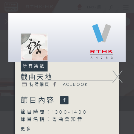
ENG
/
簡
×
全新 RTHK On The Go
取得
一手掌握 RTHK 電台、電視節目
所有集數
X
戲曲天地
特備網頁
FACEBOOK
節目內容
點播粵曲...
節目時間：1300-1400
節目名稱：粵曲會知音
節目主持：黎曉君、吳立熙
更多...
1.「大義滅親之寫書」