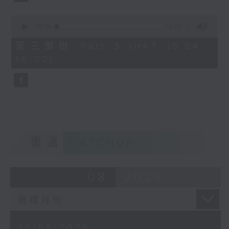
0
seconds
00:00
56:10
3. 「宋徽宗與李師師之詞禍」
of
56
由 林錦堂、謝曉瑩 主唱
第三部份 Part 3 (HKT 15:04 -
minutes,
16:00)
10
seconds
4. 「蝴蝶夫人」
由 劉善初、白鳳瑛 主唱
重溫
CATCHUP
08
2026
10/08/2026