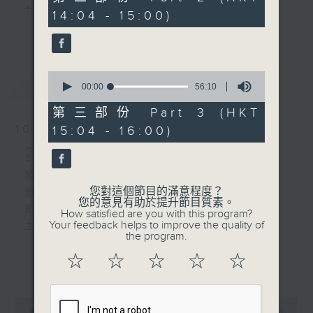
由 鍾雲山、嚴淑芳 主唱
minutes,
主 持 ： 何偉凌、梁之潔、林瑋婷、陳禧瑜、龍玉聲、
14:04 - 15:00)
19
更多...
seconds
黎曉君、藍煒婷、吳立熙
5. 「紅葉題詩之曲水流紅」
由 林家聲、李寶瑩 主唱
0
最新
《戲曲天地》以播放粵曲、粵劇為主，逢星期一、
LATEST
seconds
00:00
56:10
of
三、五，開放1872312點唱熱線，歡迎聽眾點播粵曲；
56
第三部份 Part 3 (HKT
minutes,
星期二及星期六的「金裝粵劇」則播放長篇粵劇，精
10/08/2026
15:04 - 16:00)
10
seconds
挑細選各種版本播出，如紅伶的演出版、港台的珍藏
節目內容
及原裝正版等；同時亦製作多元化特輯，訪問梨園、
節目時間：1300-1335
您對這個節目的滿意程度？
節目名稱：吾知戲班講乜話
曲藝及音樂界專業人士，邀請他們參與製作特備節目
您的意見有助於提升節目質素。
節目主持：黃可柔
How satisfied are you with this program?
及報導本港、國內及海外戲曲界的活動等等，式式俱
Your feedback helps to improve the quality of
主題: 靶子(把子)
the program.
備。此外，更提供聽眾與各大紅伶透過電話、現場接
☆
☆
☆
☆
☆
更多...
觸及學習的機會，使各戲迷能親自體會紅伶做功的難
「楊門女將之探谷」
度和提高欣賞水平。
由 李寶瑩 主唱
0
seconds
00:00
2:47:00