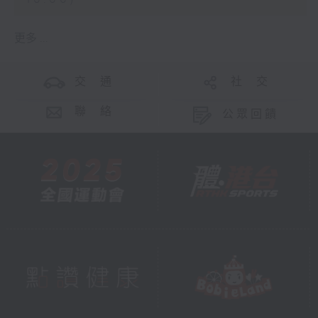
更多 ...
交 通
社 交
聯 絡
公眾回饋