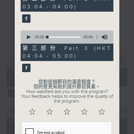
minutes,
節目主持：李偉圖
03:04 - 04:00)
9
seconds
播放曲目：
1. 「十二欄桿十二釵」
由 文千歲、李寶瑩 主唱
0
seconds
00:00
56:09
更多...
of
56
第三部份 Part 3 (HKT
2. 「春暖花開醉杏樓」
minutes,
04:04 - 05:00)
9
0
seconds
由 黃麗冰 主唱
seconds
00:00
2:48:00
of
2
08/08/2026 - 足本 Full (HKT
hours,
02:04 - 05:00)
3. 「怡紅公子祭瀟湘之葬花」
48
您對這個節目的滿意程度？
minutes,
您的意見有助於提升節目質素。
0
由 蓋鳴暉、尹飛燕 主唱
How satisfied are you with this program?
seconds
Your feedback helps to improve the quality of
the program.
0
4. 「火海君臣」
☆
☆
☆
☆
☆
seconds
00:00
56:10
of
由 龍貫天、丁凡 主唱
56
第一部份 Part 1 (HKT 02:04 -
minutes,
03:00)
10