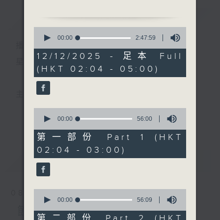
簡介
GIST
2. 「莊周蝴蝶夢」
0
由 新馬師曾、鳳凰女 主
seconds
00:00
2:47:59
播 出 時 間 ：
of
唱
2
12/12/2025 - 足本 Full
hours,
星 期 一 至 六 ： 凌 晨 二 時 至 五 時
(HKT 02:04 - 05:00)
47
3. 「知音情永在」
minutes,
由 林錦堂、陳玲玉 主唱
59
seconds
主 持 ： 丁家湘、李偉圖、黃可柔、林司敏
4. 「啼笑新郎」
0
由 梁瑛、李慧 主唱
seconds
00:00
56:00
更多...
香港電台第五台由2014年7月28日凌晨二時開始，推出
of
56
第一部份 Part 1 (HKT
5. 「岳武穆班師」
minutes,
每週6天，逢星期一至六凌晨二時至五時的粵曲節目，
02:04 - 03:00)
0
由 白玉堂 主唱
seconds
最新
務求令每一個晚上越夜「粤」精彩。
LATEST
6. 「多情君瑞俏鶯鶯」
由 甘國衛、胡美儀 主唱
0
08/08/2026
seconds
00:00
56:09
of
節目內容
56
第二部份 Part 2 (HKT