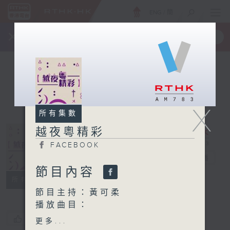
ENG
/
簡
×
全新 RTHK On The Go
取得
一手掌握 RTHK 電台、電視節目
X
所有集數
越夜粵精彩
FACEBOOK
越夜粵精彩
電台直播
節目內容
FACEBOOK
所有集數
節目主持：黃可柔
播放曲目：
1. 「張文貴踐約臨安」
您喜歡這個節目嗎?
更多...
由 何麗芳 主唱