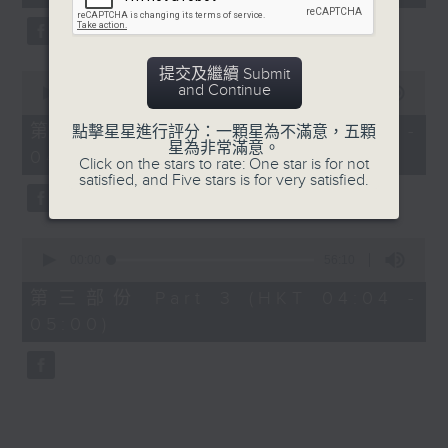
seconds
5. 「鸞飄鳳更飄」
由 黃一鳴、盧筱萍 主唱
提交及繼續 Submit
0
and Continue
seconds
00:00
56:20
of
6. 「花落始逢君」
56
第二部份 Part 2 (HKT 03:04 -
點擊星星進行評分：一顆星為不滿意，五顆
minutes,
星為非常滿意。
由 張月兒、伍木蘭 主唱
04:00)
20
Click on the stars to rate: One star is for not
seconds
satisfied, and Five stars is for very satisfied.
0
seconds
00:00
56:10
of
56
第三部份 Part 3 (HKT 04:04 -
minutes,
05:00)
10
seconds