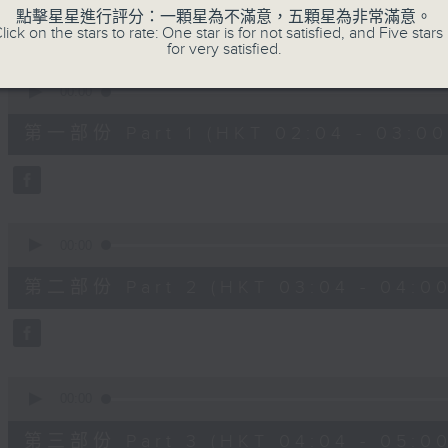
48
點擊星星進行評分：一顆星為不滿意，五顆星為非常滿意。
minutes,
lick on the stars to rate: One star is for not satisfied, and Five stars 
0
for very satisfied.
seconds
Volume
90%
0
seconds
00:00
of
56
第一部份 Part 1 (HKT 02:04 - 03:00
minutes,
10
seconds
Volume
90%
0
seconds
00:00
of
56
第二部份 Part 2 (HKT 03:04 - 04:00
minutes,
20
seconds
Volume
90%
0
seconds
00:00
of
56
第三部份 Part 3 (HKT 04:04 - 05:00
minutes,