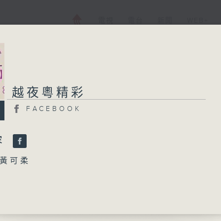
電視
電台
新聞
WEB+
越夜粵精彩
越夜粵精彩
FACEBOOK
FACEBOOK
所有集數
容
黃可柔
您喜歡這個節目嗎?
文貴踐約臨安」
芳 主唱
播 出 時 間 ：
周蝴蝶夢」