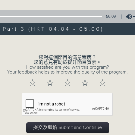
由 黃麗冰 主唱
56:09
3. 「怡紅公子祭瀟湘之葬花」
art 3 (HKT 04:04 - 05:00)
由 蓋鳴暉、尹飛燕 主唱
Volume
4. 「火海君臣」
由 龍貫天、丁凡 主唱
您對這個節目的滿意程度？
您的意見有助於提升節目質素。
How satisfied are you with this program?
5. 「鸞飄鳳更飄」
Your feedback helps to improve the quality of the program.
由 黃一鳴、盧筱萍 主唱
☆
☆
☆
☆
☆
6. 「花落始逢君」
由 張月兒、伍木蘭 主唱
0
seconds
00:00
of
2
提交及繼續 Submit and Continue
08/08/2026 - 足本 Full (HKT 02:04
hours,