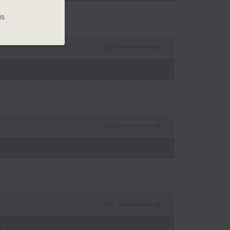
is
56:10
)
56:20
)
56:10
)