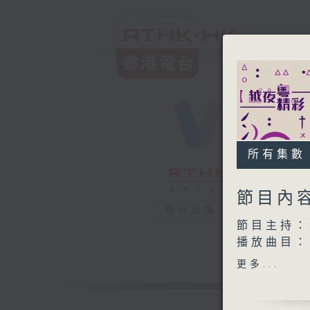
所有集數
節目內
電台直播
節目主持：
播放曲目：
1. 「張
更多...
由 何麗
2. 「莊