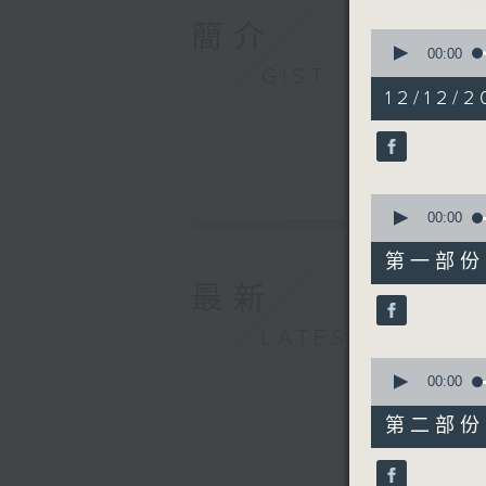
由 新馬
簡介
0
seconds
00:00
of
GIST
3. 「知
2
12/12/2
由 林錦
hours,
47
minutes,
4. 「啼笑
59
seconds
由 梁瑛
90%
0
seconds
00:00
5. 「岳
of
56
由 白玉
第一部份 P
minutes,
0
最新
seconds
6. 「多
90%
LATEST
由 甘國
0
seconds
00:00
of
56
第二部份 P
minutes,
9
seconds