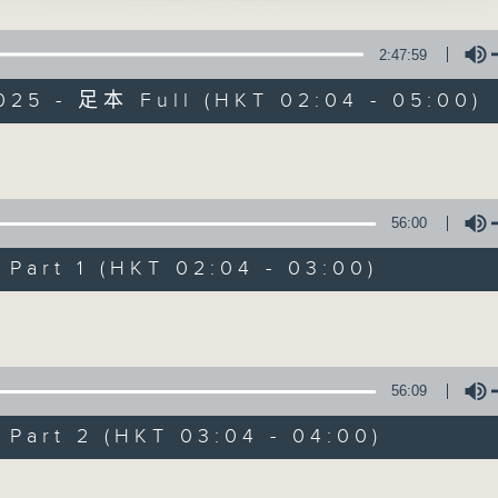
星 期 一 至 六 ： 凌 晨 二 時 至 五 時
師曾、鳳凰女 主唱
2:47:59
主 持 ： 丁家湘、李偉圖、黃可柔、林司敏
音情永在」
025 - 足本 Full (HKT 02:04 - 05:00)
堂、陳玲玉 主唱
香港電台第五台由2014年7月28日凌晨二時開始，推出每
令每一個晚上越夜「粤」精彩。
新郎」
Volume
、李慧 主唱
56:00
武穆班師」
08/08/2026
堂 主唱
art 1 (HKT 02:04 - 03:00)
節目內容
Volume
情君瑞俏鶯鶯」
節目主持：李偉圖
衛、胡美儀 主唱
播放曲目：
1. 「十二欄桿十二釵」
56:09
由 文千歲、李寶瑩 主唱
art 2 (HKT 03:04 - 04:00)
Volume
2. 「春暖花開醉杏樓」