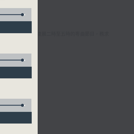
週6天，逢星期一至六凌晨二時至五時的粵曲節目，務求