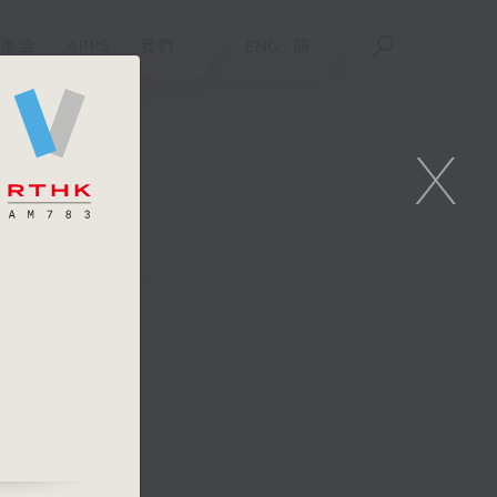
重溫
APPS
我們
ENG
/
簡
X