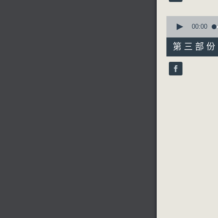
90%
0
seconds
00:00
of
56
第三部份 P
minutes,
9
seconds
90%