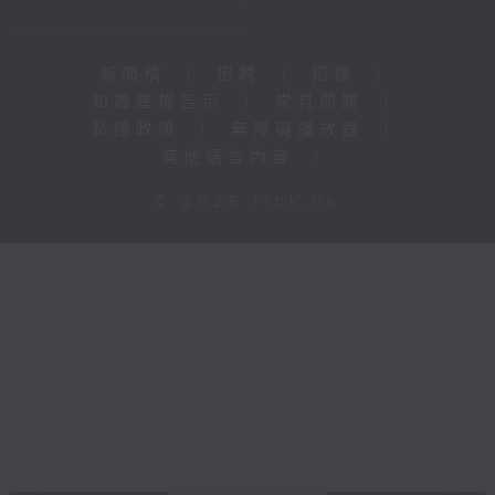
新聞稿
|
招聘
|
招標
|
知識產權告示
|
常見問題
|
私隱政策
|
無障礙播放器
|
其他語言內容
|
© 2026 rthk.hk