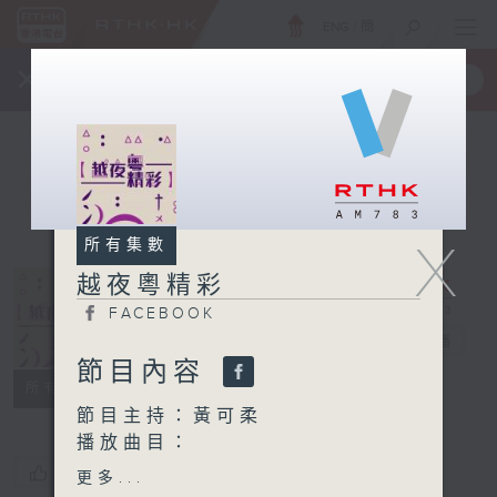
ENG
/
簡
×
全新 RTHK On The Go
取得
一手掌握 RTHK 電台、電視節目
X
所有集數
越夜粵精彩
FACEBOOK
越夜粵精彩
電台直播
節目內容
FACEBOOK
所有集數
節目主持：黃可柔
播放曲目：
1. 「張文貴踐約臨安」
您喜歡這個節目嗎?
更多...
由 何麗芳 主唱