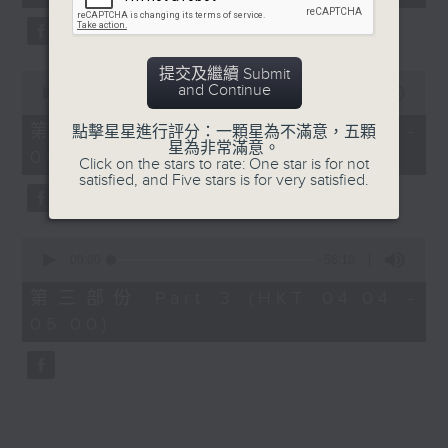
seconds
5. 「橫財就手」
由 何大傻、小飛紅 主唱
提交及繼續 Submit
0
and Continue
seconds
00:00
56:19
of
6. 「花木蘭之柳營步月」
56
第二部份 Part 2 (HKT 03:04 -
點擊星星進行評分：一顆星為不滿意，五顆
minutes,
星為非常滿意。
由 梁耀安、何萍 主唱
04:00)
19
Click on the stars to rate: One star is for not
seconds
satisfied, and Five stars is for very satisfied.
7. 「腸斷大江東」
0
由 劉鳳 主唱
seconds
00:00
56:10
of
56
第三部份 Part 3 (HKT 04:04 -
minutes,
05:00)
10
seconds