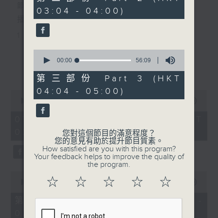
minutes,
節目主持：黃可柔
03:04 - 04:00)
9
seconds
播放曲目：
1. 「西廂記之賴柬」
由 白慶賢、王戈丹、梅芬 主唱
0
seconds
00:00
56:09
更多...
of
56
第三部份 Part 3 (HKT
2. 「賣春愁」
minutes,
04:04 - 05:00)
9
0
seconds
由 白楊 主唱
seconds
00:00
2:48:00
of
2
07/08/2026 - 足本 Full (HKT
hours,
02:04 - 05:00)
3. 「風流大俠」
48
您對這個節目的滿意程度？
minutes,
您的意見有助於提升節目質素。
0
由 靳永棠、梁玉卿 主唱
How satisfied are you with this program?
seconds
Your feedback helps to improve the quality of
the program.
0
4. 「人隔萬重山」
☆
☆
☆
☆
☆
seconds
00:00
56:10
of
由 張惠芳、胡美倫 主唱
56
第一部份 Part 1 (HKT 02:04 -
minutes,
03:00)
10