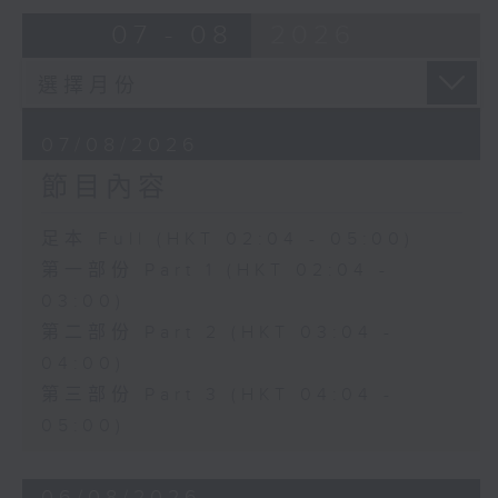
由 蓋鳴暉、尹飛燕 主唱
07 - 08
2026
4. 「火海君臣」
由 龍貫天、丁凡 主唱
07/08/2026
節目內容
5. 「鸞飄鳳更飄」
由 黃一鳴、盧筱萍 主唱
足本 Full (HKT 02:04 - 05:00)
第一部份 Part 1 (HKT 02:04 -
6. 「花落始逢君」
03:00)
由 張月兒、伍木蘭 主唱
第二部份 Part 2 (HKT 03:04 -
04:00)
第三部份 Part 3 (HKT 04:04 -
05:00)
06/08/2026