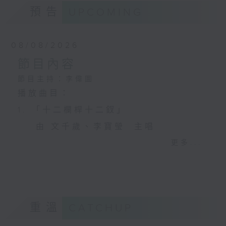
預告
UPCOMING
08/08/2026
節目內容
節目主持：李偉圖
播放曲目：
1. 「十二欄桿十二釵」
由 文千歲、李寶瑩 主唱
更多...
2. 「春暖花開醉杏樓」
由 黃麗冰 主唱
重溫
CATCHUP
3. 「怡紅公子祭瀟湘之葬花」