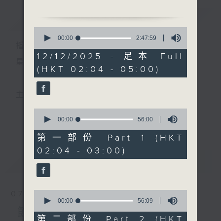
簡介
GIST
2. 「莊周蝴蝶夢」
0
由 新馬師曾、鳳凰女 主
seconds
00:00
2:47:59
播 出 時 間 ：
of
唱
2
12/12/2025 - 足本 Full
hours,
星 期 一 至 六 ： 凌 晨 二 時 至 五 時
(HKT 02:04 - 05:00)
47
3. 「知音情永在」
minutes,
由 林錦堂、陳玲玉 主唱
59
seconds
主 持 ： 丁家湘、李偉圖、黃可柔、林司敏
4. 「啼笑新郎」
0
由 梁瑛、李慧 主唱
seconds
00:00
56:00
更多...
香港電台第五台由2014年7月28日凌晨二時開始，推出
of
56
第一部份 Part 1 (HKT
5. 「岳武穆班師」
minutes,
每週6天，逢星期一至六凌晨二時至五時的粵曲節目，
02:04 - 03:00)
0
由 白玉堂 主唱
seconds
最新
務求令每一個晚上越夜「粤」精彩。
LATEST
6. 「多情君瑞俏鶯鶯」
由 甘國衛、胡美儀 主唱
0
07/08/2026
seconds
00:00
56:09
of
節目內容
56
第二部份 Part 2 (HKT