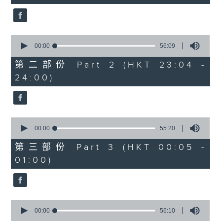
seconds
3. 「花蕊夫人之去國題詞、刧後描容」
由 龍貫天、甄秀儀 主唱
0
seconds
00:00
56:09
of
56
第二部份 Part 2 (HKT 23:04 -
minutes,
4. 「血染海棠紅」
24:00)
9
seconds
由 麥炳榮、鄭幗寶 主唱
0
seconds
00:00
55:20
of
節目時間：0100-0200
55
第三部份 Part 3 (HKT 00:05 -
minutes,
節目名稱：越劇欣賞
01:00)
20
seconds
節目主持：陳箋
0
seconds
00:00
56:10
of