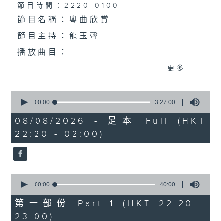
個晚上播放粵曲，以地方語言介紹京劇、潮劇、越劇
節目時間：2220-0100
節目名稱：粵曲欣賞
等；務求以同一語言介紹同一劇種，望能令廣大聽眾
節目主持：龍玉聲
有更親切的感受。
播放曲目：
更多...
0
1. 「潞安州」
seconds
00:00
3:27:00
of
由 彭熾權、鄭培英 主唱
3
08/08/2026 - 足本 Full (HKT
hours,
22:20 - 02:00)
27
minutes,
0
seconds
2. 「潘生會妙嫦」
0
由 文千歲、盧秋萍 主唱
seconds
00:00
40:00
of
40
第一部份 Part 1 (HKT 22:20 -
minutes,
23:00)
0