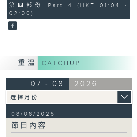
「花為媒(二)」
56
第四部份 Part 4 (HKT 01:04 -
minutes,
由 周雅琴、楊文蔚、 朱祝芬、傅頌
02:00)
10
seconds
英 主唱
重溫
CATCHUP
07 - 08
2026
08/08/2026
節目內容