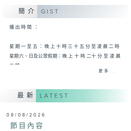
簡介
GIST
播 出 時 間 ：
星 期 一 至 五 ： 晚 上 十 時 三 十 五 分 至 凌 晨 二 時
星期六、日及公眾假期：晚 上 十 時 二十 分 至 凌 晨
二 時
更多...
主 持 ：林瑋婷、龍玉聲、御玲瓏、丁家湘、藍煒婷、
最新
黃可柔、馬崇恩、蕭桐、陳婉紅、紅萍、林玉琴、陳
LATEST
箋
08/08/2026
為顧及平日需要上班的聽眾，《戲曲之夜》安排在每
節目內容