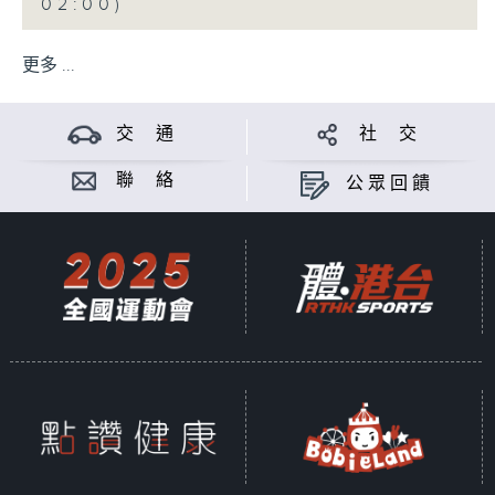
02:00)
更多 ...
交 通
社 交
聯 絡
公眾回饋