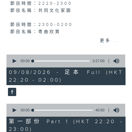
個晚上播放粵曲，以地方語言介紹京劇、潮劇、越劇
節目時間：2220-2300
節目名稱：共同文化家園
等；務求以同一語言介紹同一劇種，望能令廣大聽眾
有更親切的感受。
節目時間：2300-0200
節目名稱：粵曲欣賞
節目主持：丁家湘
更多...
播放曲目：
0
seconds
00:00
3:27:00
of
1. 「萬惡淫為首之乞食」
3
09/08/2026 - 足本 Full (HKT
由 新馬師曾、吳君麗 主唱
hours,
22:20 - 02:00)
27
minutes,
0
seconds
2. 「糟糠情盟心」
由 羅家英、汪明荃 主唱
0
seconds
00:00
40:00
of
40
第一部份 Part 1 (HKT 22:20 -
3. 「佳期如夢」
minutes,
23:00)
0
由 梁麗 主唱