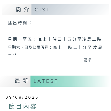
簡介
GIST
播 出 時 間 ：
星 期 一 至 五 ： 晚 上 十 時 三 十 五 分 至 凌 晨 二 時
星期六、日及公眾假期：晚 上 十 時 二十 分 至 凌 晨
二 時
更多...
主 持 ：林瑋婷、龍玉聲、御玲瓏、丁家湘、藍煒婷、
最新
黃可柔、馬崇恩、蕭桐、陳婉紅、紅萍、林玉琴、陳
LATEST
箋
09/08/2026
為顧及平日需要上班的聽眾，《戲曲之夜》安排在每
節目內容