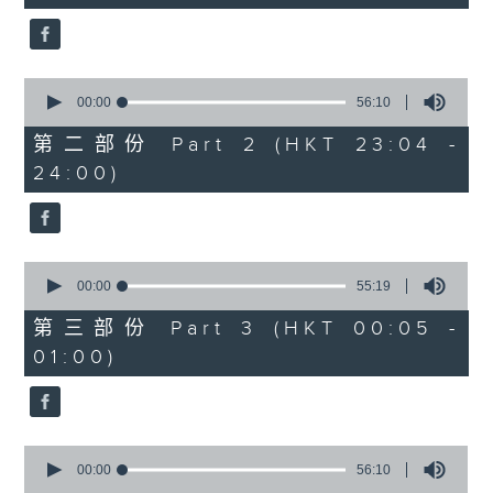
seconds
4. 「怕聽銷魂曲」
0
由 劉善初、伍木蘭 主唱
seconds
00:00
56:10
of
56
第二部份 Part 2 (HKT 23:04 -
minutes,
24:00)
10
5. 「高君保私探營房」
seconds
由 阮兆輝、陳好逑 主唱
0
6. 「唐宮艷史之華清池」
seconds
00:00
55:19
of
由 王超群、雷桂開 主唱
55
第三部份 Part 3 (HKT 00:05 -
minutes,
01:00)
19
seconds
7. 「刁鳳狂龍」
由 鄧偉凡、曾雲飛、鍾麗蓉、小甘羅、新麥
炳榮 主唱
0
seconds
00:00
56:10
of