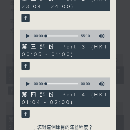
5.「西廂記之哭宴」
seconds
個晚上播放粵曲，以地方語言介紹京劇、潮劇、越劇
節目時間：2220-0100
23:04 - 24:00)
由 盧家煌、梁碧玉 主唱
節目名稱：粵曲欣賞
等；務求以同一語言介紹同一劇種，望能令廣大聽眾
節目主持：龍玉聲
有更親切的感受。
6.「泣別征人贈香囊」
播放曲目：
0
seconds
00:00
55:10
由 陳輝鴻、曾慧 主唱
更多...
of
55
第三部份 Part 3 (HKT
minutes,
00:05 - 01:00)
10
0
節目時間：0100-0200
seconds
1. 「潞安州」
seconds
00:00
3:27:00
節目名稱：潮劇欣賞
of
由 彭熾權、鄭培英 主唱
3
08/08/2026 - 足本 Full (HKT
節目主持：紅萍
hours,
22:20 - 02:00)
27
0
minutes,
seconds
00:00
00:00
0
of
「趙少卿(二)」
seconds
0
第四部份 Part 4 (HKT
2. 「潘生會妙嫦」
seconds
由 陳碧玲、陳碧霞、陳燕
01:04 - 02:00)
0
蘭、許雲波、方樺 主唱
由 文千歲、盧秋萍 主唱
seconds
00:00
40:00
of
40
第一部份 Part 1 (HKT 22:20 -
minutes,
23:00)
0
您對這個節目的滿意程度？