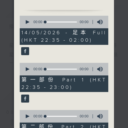
簡介
GIST
0
1.「醉打金枝」
seconds
00:00
00:00
播 出 時 間 ：
of
由 蔣艷紅 主唱
0
14/05/2026 - 足本 Full
seconds
(HKT 22:35 - 02:00)
星 期 一 至 五 ： 晚 上 十 時 三 十 五 分 至 凌 晨 二 時
2.「牡丹亭驚夢之玩真」
由 龍劍笙 主唱
星期六、日及公眾假期：晚 上 十 時 二十 分 至 凌 晨
二 時
0
seconds
00:00
00:00
更多...
of
3.「晴雯撕扇」
0
第一部份 Part 1 (HKT
由 文千歲、白鳳瑛 主唱
seconds
主 持 ：林瑋婷、龍玉聲、御玲瓏、丁家湘、藍煒婷、
22:35 - 23:00)
最新
黃可柔、馬崇恩、蕭桐、陳婉紅、紅萍、林玉琴、陳
LATEST
箋
4.「焚香記之餞別」
由 彭熾權、楊柳青 主唱
0
08/08/2026
seconds
00:00
00:00
為顧及平日需要上班的聽眾，《戲曲之夜》安排在每
of
節目內容
0
第二部份 Part 2 (HKT