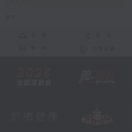
02:00)
更多 ...
交 通
社 交
聯 絡
公眾回饋