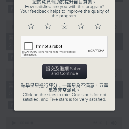
seconds
您的意見有助於提升節目質素。
3. 「花蕊夫人之去國題詞、刧後描容」
How satisfied are you with this program?
Your feedback helps to improve the quality of
由 龍貫天、甄秀儀 主唱
the program.
0
☆
☆
☆
☆
☆
seconds
00:00
56:09
of
56
第二部份 Part 2 (HKT 23:04 -
minutes,
4. 「血染海棠紅」
24:00)
9
seconds
由 麥炳榮、鄭幗寶 主唱
提交及繼續 Submit
0
and Continue
seconds
00:00
55:20
of
節目時間：0100-0200
55
第三部份 Part 3 (HKT 00:05 -
點擊星星進行評分：一顆星為不滿意，五顆
minutes,
星為非常滿意。
節目名稱：越劇欣賞
01:00)
20
Click on the stars to rate: One star is for not
seconds
satisfied, and Five stars is for very satisfied.
節目主持：陳箋
0
seconds
00:00
56:10
of