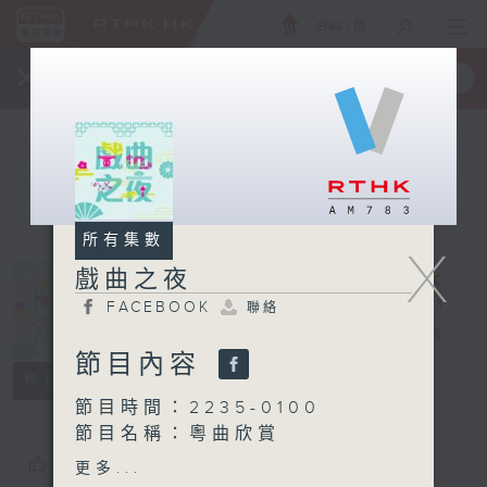
ENG
/
簡
×
全新 RTHK On The Go
取得
一手掌握 RTHK 電台、電視節目
所有集數
X
戲曲之夜
FACEBOOK
聯絡
戲曲之夜
電台直播
節目內容
FACEBOOK
聯絡
所有集數
節目時間：2235-0100
節目名稱：粵曲欣賞
節目主持：丁家湘
您喜歡這個節目嗎?
更多...
播放曲目：