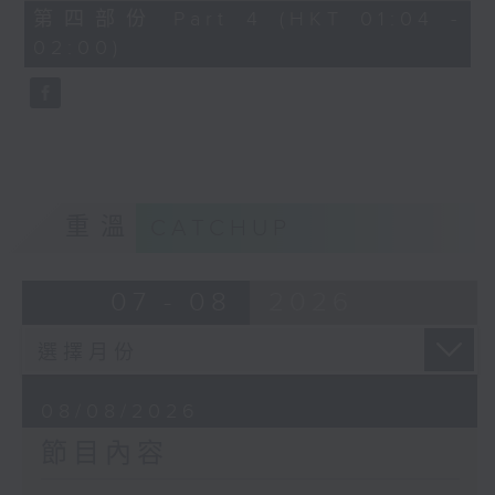
「花為媒(二)」
56
第四部份 Part 4 (HKT 01:04 -
minutes,
由 周雅琴、楊文蔚、 朱祝芬、傅頌
02:00)
10
seconds
英 主唱
重溫
CATCHUP
07 - 08
2026
08/08/2026
節目內容