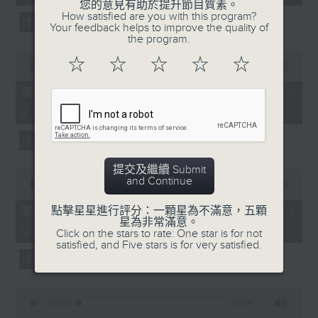
seconds
您的意見有助於提升節目質素。
3.「憐香惹恨」
How satisfied are you with this program?
Your feedback helps to improve the quality of
由 梁瑛 主唱
the program.
0
☆
☆
☆
☆
☆
seconds
00:00
56:20
of
56
第二部份 Part 2 (HKT 23:04 -
minutes,
4.「七步成詩」
24:00)
20
seconds
由 葉丹青、葉幼琪 主唱
提交及繼續 Submit
0
and Continue
seconds
00:00
55:09
of
5.「雪嶺風雲會之亂世親仇」
55
第三部份 Part 3 (HKT 00:05 -
點擊星星進行評分：一顆星為不滿意，五顆
minutes,
星為非常滿意。
由 李龍、尹飛燕 主唱
01:00)
9
Click on the stars to rate: One star is for not
seconds
satisfied, and Five stars is for very satisfied.
0
6.「不堪回首話當年」
seconds
00:00
56:09
of