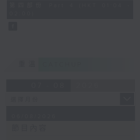
由 譚家寶 主唱
56
第四部份 Part 4 (HKT 01:04 -
minutes,
02:00)
9
seconds
節目時間：0100-0200
節目名稱：潮劇欣賞
節目主持：紅萍
重溫
CATCHUP
「珍珠塔(三)」
07 - 08
2026
由 陳蘭、雪娟、廣玉 主唱
06/08/2026
節目內容