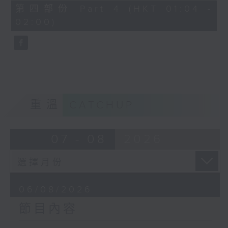
由 譚家寶 主唱
56
第四部份 Part 4 (HKT 01:04 -
minutes,
02:00)
9
seconds
節目時間：0100-0200
節目名稱：潮劇欣賞
節目主持：紅萍
重溫
CATCHUP
「珍珠塔(三)」
07 - 08
2026
由 陳蘭、雪娟、廣玉 主唱
06/08/2026
節目內容