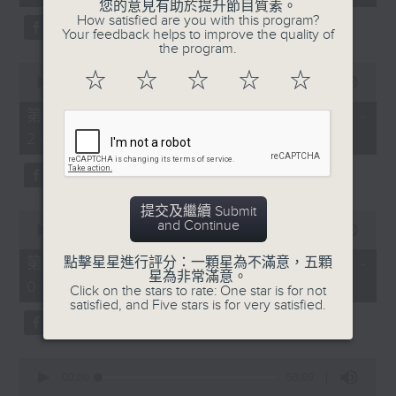
seconds
您的意見有助於提升節目質素。
3.「憐香惹恨」
How satisfied are you with this program?
Your feedback helps to improve the quality of
由 梁瑛 主唱
the program.
0
☆
☆
☆
☆
☆
seconds
00:00
00:00
of
0
第二部份 Part 2 (HKT 23:04 -
seconds
4.「七步成詩」
24:00)
由 葉丹青、葉幼琪 主唱
提交及繼續 Submit
0
and Continue
seconds
00:00
55:09
of
5.「雪嶺風雲會之亂世親仇」
55
第三部份 Part 3 (HKT 00:05 -
點擊星星進行評分：一顆星為不滿意，五顆
minutes,
星為非常滿意。
由 李龍、尹飛燕 主唱
01:00)
9
Click on the stars to rate: One star is for not
seconds
satisfied, and Five stars is for very satisfied.
0
6.「不堪回首話當年」
seconds
00:00
56:09
of