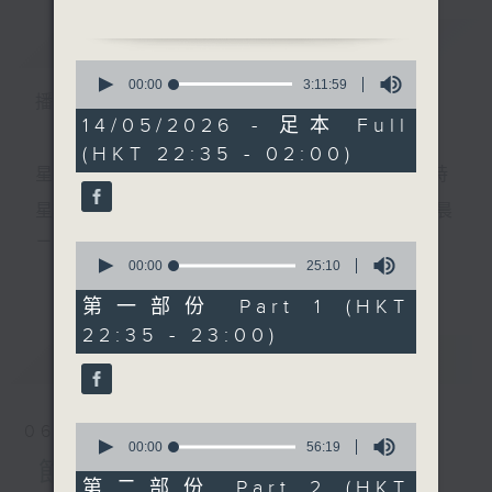
簡介
GIST
0
1.「醉打金枝」
seconds
00:00
3:11:59
播 出 時 間 ：
of
由 蔣艷紅 主唱
3
14/05/2026 - 足本 Full
hours,
(HKT 22:35 - 02:00)
11
minutes,
星 期 一 至 五 ： 晚 上 十 時 三 十 五 分 至 凌 晨 二 時
2.「牡丹亭驚夢之玩真」
59
seconds
由 龍劍笙 主唱
星期六、日及公眾假期：晚 上 十 時 二十 分 至 凌 晨
二 時
0
seconds
00:00
25:10
更多...
of
3.「晴雯撕扇」
25
第一部份 Part 1 (HKT
由 文千歲、白鳳瑛 主唱
minutes,
主 持 ：林瑋婷、龍玉聲、御玲瓏、丁家湘、藍煒婷、
22:35 - 23:00)
10
seconds
最新
黃可柔、馬崇恩、蕭桐、陳婉紅、紅萍、林玉琴、陳
LATEST
箋
4.「焚香記之餞別」
由 彭熾權、楊柳青 主唱
0
06/08/2026
seconds
00:00
56:19
為顧及平日需要上班的聽眾，《戲曲之夜》安排在每
of
節目內容
56
第二部份 Part 2 (HKT