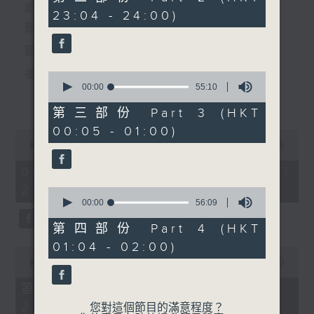
5.「西廂記之哭宴」
minutes,
個晚上播放粵曲，以地方語言介紹京劇、潮劇、越劇
節目時間：2235-0100
23:04 - 24:00)
19
由 盧家煌、梁碧玉 主唱
seconds
節目名稱：粵曲欣賞
等；務求以同一語言介紹同一劇種，望能令廣大聽眾
節目主持：丁家湘
有更親切的感受。
6.「泣別征人贈香囊」
播放曲目：
0
seconds
00:00
55:10
由 陳輝鴻、曾慧 主唱
更多...
of
55
第三部份 Part 3 (HKT
minutes,
00:05 - 01:00)
10
0
節目時間：0100-0200
seconds
1.「蛇頭苗」
seconds
00:00
3:11:59
節目名稱：潮劇欣賞
of
由 紅線女、彭熾權 主唱
3
06/08/2026 - 足本 Full (HKT
節目主持：紅萍
hours,
22:35 - 02:00)
11
0
minutes,
seconds
00:00
56:09
59
of
「趙少卿(二)」
seconds
56
第四部份 Part 4 (HKT
2.「情醉王大儒之供狀」
minutes,
由 陳碧玲、陳碧霞、陳燕
01:04 - 02:00)
9
0
蘭、許雲波、方樺 主唱
由 林家聲、林錦堂、藍天佑 主唱
seconds
seconds
00:00
25:10
of
25
第一部份 Part 1 (HKT 22:35 -
minutes,
23:00)
10
您對這個節目的滿意程度？