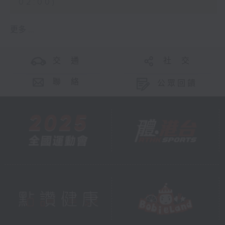
02:00)
更多 ...
交 通
社 交
聯 絡
公眾回饋