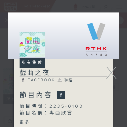
ENG
/
簡
×
全新 RTHK On The Go
取得
一手掌握 RTHK 電台、電視節目
所有集數
X
戲曲之夜
FACEBOOK
聯絡
戲曲之夜
電台直播
節目內容
FACEBOOK
聯絡
所有集數
節目時間：2235-0100
節目名稱：粵曲欣賞
節目主持：丁家湘
您喜歡這個節目嗎?
更多...
播放曲目：