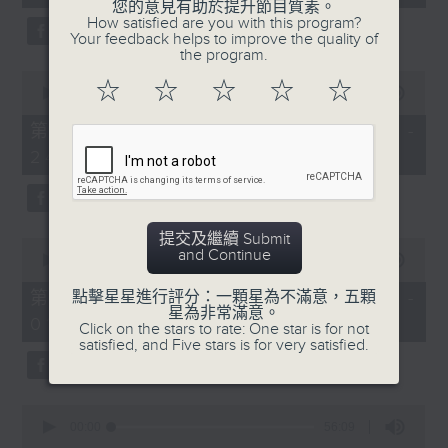
seconds
您的意見有助於提升節目質素。
3. 「還我漢江山」
How satisfied are you with this program?
Your feedback helps to improve the quality of
由 劉善初、白鳳瑛 主唱
the program.
0
☆
☆
☆
☆
☆
seconds
00:00
56:20
of
56
第二部份 Part 2 (HKT 23:04 -
minutes,
4. 「還我山河還我妻之劫後重逢」
24:00)
20
seconds
由 李龍、尹飛燕 主唱
提交及繼續 Submit
0
and Continue
seconds
00:00
55:19
of
5. 「光緒皇血井喚珍妃」
55
第三部份 Part 3 (HKT 00:05 -
點擊星星進行評分：一顆星為不滿意，五顆
minutes,
星為非常滿意。
由 文千歲 主唱
01:00)
19
Click on the stars to rate: One star is for not
seconds
satisfied, and Five stars is for very satisfied.
0
節目時間：0100-0200
seconds
00:00
56:09
of