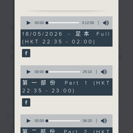
1. 「癡夢」
簡介
GIST
由 羅文、倪惠英 主唱
0
2.「十五貫之訪鼠」
seconds
00:00
3:12:00
播 出 時 間 ：
of
由 阮兆輝、尤聲普 主唱
3
18/05/2026 - 足本 Full
3.「後母教女」
hours,
(HKT 22:35 - 02:00)
12
由 鄧寄塵、吳美英 主唱
minutes,
星 期 一 至 五 ： 晚 上 十 時 三 十 五 分 至 凌 晨 二 時
4.「紅梅復艷記」
0
seconds
由 新馬師曾、崔妙芝 主唱
星期六、日及公眾假期：晚 上 十 時 二十 分 至 凌 晨
5.「七月七日長生殿」
二 時
0
由 姚志強、曾慧 主唱
seconds
00:00
25:10
更多...
of
節目時間：0100-0200
25
第一部份 Part 1 (HKT
節目名稱：百花齊放
minutes,
主 持 ：林瑋婷、龍玉聲、御玲瓏、丁家湘、藍煒婷、
22:35 - 23:00)
10
節目主持：蘇翁、陳婉紅
seconds
最新
黃可柔、馬崇恩、蕭桐、陳婉紅、紅萍、林玉琴、陳
LATEST
「薛平貴與王寶釧(三)」
箋
0
07/08/2026
seconds
00:00
56:20
為顧及平日需要上班的聽眾，《戲曲之夜》安排在每
of
節目內容
56
第二部份 Part 2 (HKT