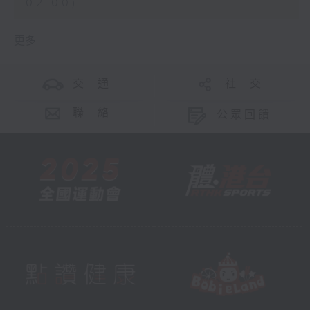
02:00)
更多 ...
交 通
社 交
聯 絡
公眾回饋