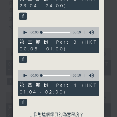
minutes,
個晚上播放粵曲，以地方語言介紹京劇、潮劇、越劇
節目時間：2235-0100
23:04 - 24:00)
20
seconds
節目名稱：粵曲欣賞
等；務求以同一語言介紹同一劇種，望能令廣大聽眾
節目主持：林瑋婷
有更親切的感受。
播放曲目：
0
seconds
00:00
55:19
更多...
of
55
第三部份 Part 3 (HKT
minutes,
00:05 - 01:00)
19
0
seconds
1. 「俏駙馬偷看公主」
seconds
00:00
3:12:00
of
由 彭熾權、盧筱萍 主唱
3
07/08/2026 - 足本 Full (HKT
hours,
22:35 - 02:00)
12
0
minutes,
seconds
00:00
56:10
0
of
seconds
56
第四部份 Part 4 (HKT
2. 「天子鬧蟾宮」
minutes,
01:04 - 02:00)
10
0
由 梁漢威、張琴思 主唱
seconds
seconds
00:00
25:10
of
25
第一部份 Part 1 (HKT 22:35 -
minutes,
23:00)
10
您對這個節目的滿意程度？