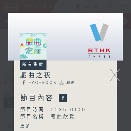
ENG
/
簡
×
全新 RTHK On The Go
取得
一手掌握 RTHK 電台、電視節目
所有集數
X
戲曲之夜
FACEBOOK
聯絡
戲曲之夜
電台直播
節目內容
FACEBOOK
聯絡
所有集數
節目時間：2235-0100
節目名稱：粵曲欣賞
節目主持：藍煒婷
您喜歡這個節目嗎?
更多...
播放曲目：