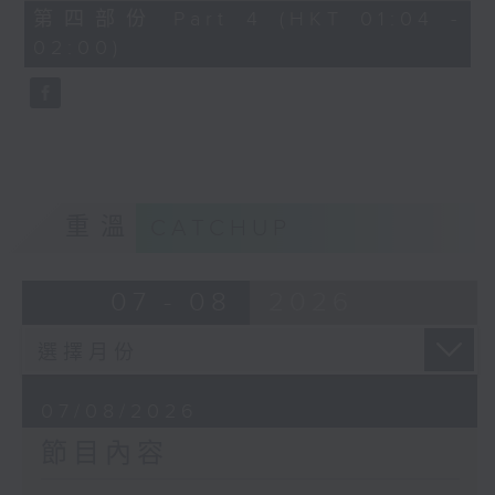
節目名稱：越劇欣賞
56
第四部份 Part 4 (HKT 01:04 -
minutes,
節目主持：陳箋
02:00)
9
seconds
「花為媒(一)」
由 周雅琴、楊文蔚、朱祝芬、傅頌英
主唱
重溫
CATCHUP
07 - 08
2026
07/08/2026
節目內容