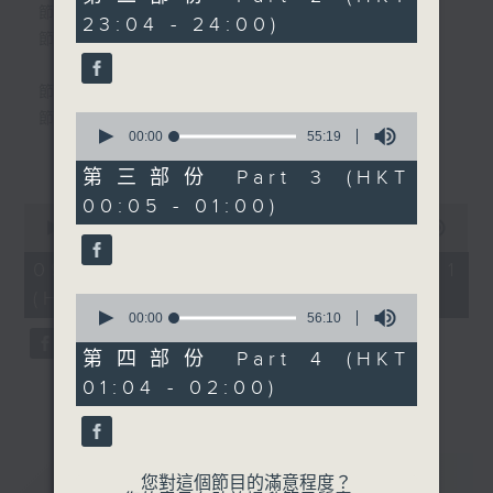
minutes,
個晚上播放粵曲，以地方語言介紹京劇、潮劇、越劇
節目時間：2220-2300
23:04 - 24:00)
20
節目名稱：共同文化家園
seconds
等；務求以同一語言介紹同一劇種，望能令廣大聽眾
有更親切的感受。
節目時間：2300-0200
0
節目名稱：粵曲欣賞
seconds
00:00
55:19
節目主持：丁家湘
更多...
of
55
播放曲目：
第三部份 Part 3 (HKT
minutes,
00:05 - 01:00)
19
0
seconds
seconds
00:00
39:59
of
1. 「萬惡淫為首之乞食」
39
09/08/2026 - 第一部份 Part 1
由 新馬師曾、吳君麗 主唱
minutes,
(HKT 22:20 - 23:00)
59
0
seconds
seconds
00:00
56:10
of
56
2. 「糟糠情盟心」
第四部份 Part 4 (HKT
minutes,
由 羅家英、汪明荃 主唱
01:04 - 02:00)
10
seconds
3. 「佳期如夢」
重溫
CATCHUP
您對這個節目的滿意程度？
由 梁麗 主唱