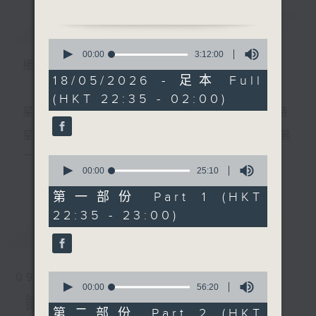
1. 「癡夢」
簡介
GIST
由 羅文、倪惠英 主唱
0
2.「十五貫之訪鼠」
seconds
00:00
3:12:00
播 出 時 間 ：
of
由 阮兆輝、尤聲普 主唱
3
18/05/2026 - 足本 Full
3.「後母教女」
hours,
(HKT 22:35 - 02:00)
12
由 鄧寄塵、吳美英 主唱
minutes,
星 期 一 至 五 ： 晚 上 十 時 三 十 五 分 至 凌 晨 二 時
4.「紅梅復艷記」
0
seconds
由 新馬師曾、崔妙芝 主唱
星期六、日及公眾假期：晚 上 十 時 二十 分 至 凌 晨
5.「七月七日長生殿」
二 時
0
由 姚志強、曾慧 主唱
seconds
00:00
25:10
更多...
of
節目時間：0100-0200
25
第一部份 Part 1 (HKT
節目名稱：百花齊放
minutes,
主 持 ：林瑋婷、龍玉聲、御玲瓏、丁家湘、藍煒婷、
22:35 - 23:00)
10
節目主持：蘇翁、陳婉紅
seconds
最新
黃可柔、馬崇恩、蕭桐、陳婉紅、紅萍、林玉琴、陳
LATEST
「薛平貴與王寶釧(三)」
箋
0
09/08/2026
seconds
00:00
56:20
為顧及平日需要上班的聽眾，《戲曲之夜》安排在每
of
節目內容
56
第二部份 Part 2 (HKT