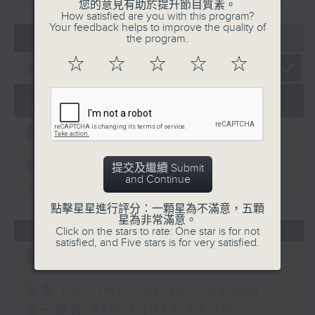
您的意見有助於提升節目質素。
How satisfied are you with this program?
Your feedback helps to improve the quality of
07 - 08
2026
the program.
4. 「怕聽銷魂曲」
☆
☆
☆
☆
☆
由 劉善初、伍木蘭 主唱
09/08/2026
5. 「高君保私探營房」
節目內容
由 阮兆輝、陳好逑 主唱
第一部份 Part 1 (HKT 22:20 -
提交及繼續 Submit
and Continue
6. 「唐宮艷史之華清池」
23:00)
由 王超群、雷桂開 主唱
點擊星星進行評分：一顆星為不滿意，五顆
星為非常滿意。
08/08/2026
Click on the stars to rate: One star is for not
satisfied, and Five stars is for very satisfied.
7. 「刁鳳狂龍」
節目內容
由 鄧偉凡、曾雲飛、鍾麗蓉、小甘羅、新麥
炳榮 主唱
足本 Full (HKT 22:20 - 02:00)
第一部份 Part 1 (HKT 22:20 -