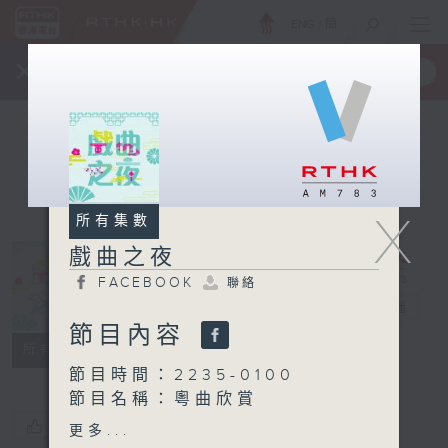
ENG
/
簡
×
全新 RTHK On The Go
取得
一手掌握 RTHK 電台、電視節目
X
所有集數
戲曲之夜
FACEBOOK
聯絡
戲曲之夜
電台直播
節目內容
FACEBOOK
聯絡
所有集數
節目時間：2235-0100
節目名稱：粵曲欣賞
節目主持：藍煒婷
您喜歡這個節目嗎?
更多...
播放曲目：