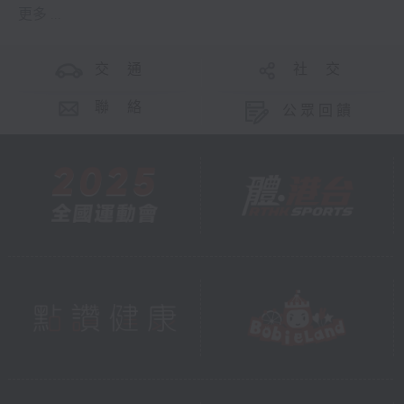
更多 ...
交 通
社 交
聯 絡
公眾回饋