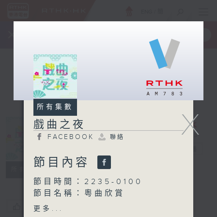
ENG
/
簡
×
全新 RTHK On The Go
取得
一手掌握 RTHK 電台、電視節目
所有集數
X
戲曲之夜
FACEBOOK
聯絡
戲曲之夜
電台直播
節目內容
FACEBOOK
聯絡
所有集數
節目時間：2235-0100
節目名稱：粵曲欣賞
節目主持：藍煒婷
您喜歡這個節目嗎?
更多...
播放曲目：