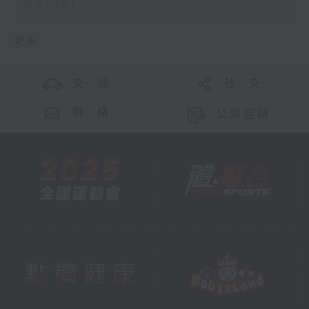
02:00)
更多 ...
交 通
社 交
聯 絡
公眾回饋