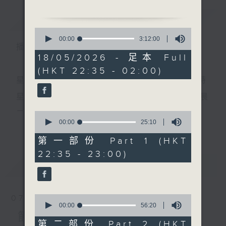
1. 「癡夢」
簡介
GIST
由 羅文、倪惠英 主唱
0
2.「十五貫之訪鼠」
seconds
00:00
3:12:00
播 出 時 間 ：
of
由 阮兆輝、尤聲普 主唱
3
18/05/2026 - 足本 Full
3.「後母教女」
hours,
(HKT 22:35 - 02:00)
12
由 鄧寄塵、吳美英 主唱
minutes,
星 期 一 至 五 ： 晚 上 十 時 三 十 五 分 至 凌 晨 二 時
4.「紅梅復艷記」
0
seconds
由 新馬師曾、崔妙芝 主唱
星期六、日及公眾假期：晚 上 十 時 二十 分 至 凌 晨
5.「七月七日長生殿」
二 時
0
由 姚志強、曾慧 主唱
seconds
00:00
25:10
更多...
of
節目時間：0100-0200
25
第一部份 Part 1 (HKT
節目名稱：百花齊放
minutes,
主 持 ：林瑋婷、龍玉聲、御玲瓏、丁家湘、藍煒婷、
22:35 - 23:00)
10
節目主持：蘇翁、陳婉紅
seconds
最新
黃可柔、馬崇恩、蕭桐、陳婉紅、紅萍、林玉琴、陳
LATEST
「薛平貴與王寶釧(三)」
箋
0
07/08/2026
seconds
00:00
56:20
為顧及平日需要上班的聽眾，《戲曲之夜》安排在每
of
節目內容
56
第二部份 Part 2 (HKT