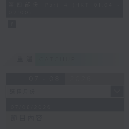
節目名稱：越劇欣賞
56
第四部份 Part 4 (HKT 01:04 -
minutes,
節目主持：陳箋
02:00)
9
seconds
「花為媒(一)」
由 周雅琴、楊文蔚、朱祝芬、傅頌英
主唱
重溫
CATCHUP
07 - 08
2026
07/08/2026
節目內容