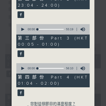
minutes,
個晚上播放粵曲，以地方語言介紹京劇、潮劇、越劇
節目時間：2235-0100
23:04 - 24:00)
20
seconds
節目名稱：粵曲欣賞
等；務求以同一語言介紹同一劇種，望能令廣大聽眾
節目主持：林瑋婷
有更親切的感受。
播放曲目：
0
seconds
00:00
55:19
更多...
of
55
第三部份 Part 3 (HKT
minutes,
00:05 - 01:00)
19
0
seconds
1. 「俏駙馬偷看公主」
seconds
00:00
3:12:00
of
由 彭熾權、盧筱萍 主唱
3
07/08/2026 - 足本 Full (HKT
hours,
22:35 - 02:00)
12
0
minutes,
seconds
00:00
56:10
0
of
seconds
56
第四部份 Part 4 (HKT
2. 「天子鬧蟾宮」
minutes,
01:04 - 02:00)
10
0
由 梁漢威、張琴思 主唱
seconds
seconds
00:00
25:10
of
25
第一部份 Part 1 (HKT 22:35 -
minutes,
23:00)
10
您對這個節目的滿意程度？