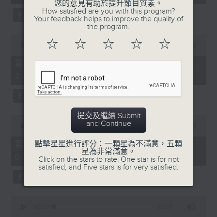
seconds
您的意見有助於提升節目質素。
3. 「還我漢江山」
How satisfied are you with this program?
Your feedback helps to improve the quality of
由 劉善初、白鳳瑛 主唱
the program.
0
☆
☆
☆
☆
☆
seconds
00:00
56:20
of
56
第二部份 Part 2 (HKT 23:04 -
minutes,
4. 「還我山河還我妻之劫後重逢」
24:00)
20
seconds
由 李龍、尹飛燕 主唱
提交及繼續 Submit
0
and Continue
seconds
00:00
55:19
of
5. 「光緒皇血井喚珍妃」
55
第三部份 Part 3 (HKT 00:05 -
點擊星星進行評分：一顆星為不滿意，五顆
minutes,
星為非常滿意。
由 文千歲 主唱
01:00)
19
Click on the stars to rate: One star is for not
seconds
satisfied, and Five stars is for very satisfied.
0
節目時間：0100-0200
seconds
00:00
56:09
of