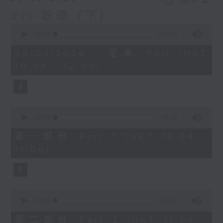
相片集
#19 粉嶺（下）
0
seconds
00:00
1:52:00
of
1
29/03/2026 - 足本 Full (HKT
hour,
10:04 - 12:00)
52
minutes,
0
seconds
0
seconds
00:00
56:10
of
56
第一部份 Part 1 (HKT 10:04 -
minutes,
11:00)
10
seconds
0
seconds
00:00
56:10
of
56
第二部份 Part 2 (HKT 11:04 -