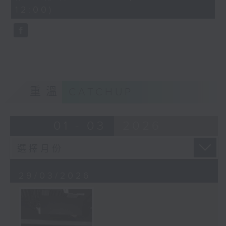
minutes,
12:00)
10
seconds
重溫
CATCHUP
01 - 03
2026
29/03/2026