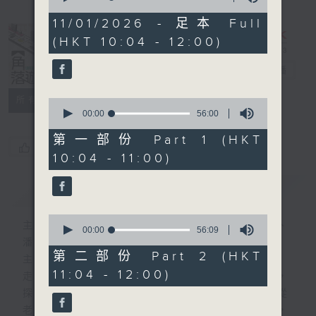
of
1
11/01/2026 - 足本 Full
hour,
(HKT 10:04 - 12:00)
51
minutes,
59
角落遊記
電台直播
seconds
所有集數
0
seconds
00:00
56:00
of
56
第一部份 Part 1 (HKT
您喜歡這個節目嗎?
minutes,
10:04 - 11:00)
0
seconds
簡介
GIST
0
主持人：梁榮武、羅樂然、王淑儀、劉傳謙、
seconds
00:00
56:09
of
潘子澄
56
第二部份 Part 2 (HKT
主持 梁榮武 羅樂然 王淑儀 劉傳謙 潘子澄
minutes,
11:04 - 12:00)
9
走訪港九新界不同街道，一起揭開城市地圖，
seconds
探索香港街道背後的歷史故事與文化印記。從
老街的命名由來、到城市發展中的點滴記憶，