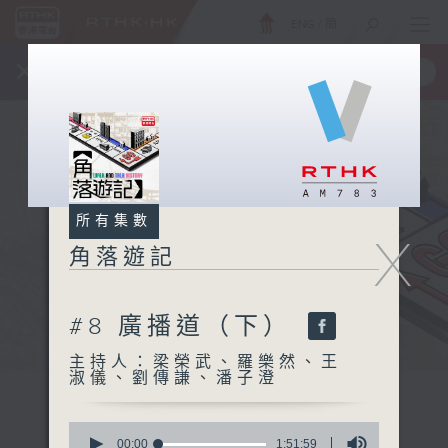
ENG
/
簡
×
全新 RTHK On The Go
取得
一手掌握 RTHK 電台、電視節目
所有集數
X
角落遊記
#8 廣播道（下）
主持人：梁榮武、羅樂然、王
淑儀、劉傳謙、潘子澄
0
seconds
00:00
1:51:59