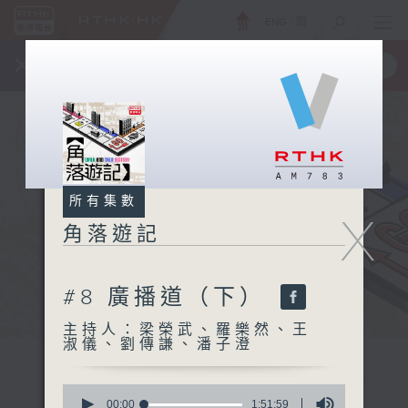
ENG
/
簡
×
全新 RTHK On The Go
取得
一手掌握 RTHK 電台、電視節目
所有集數
X
角落遊記
#8 廣播道（下）
主持人：梁榮武、羅樂然、王
淑儀、劉傳謙、潘子澄
0
seconds
00:00
1:51:59