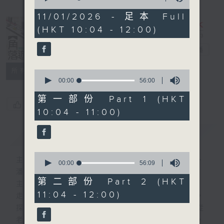
of
1
11/01/2026 - 足本 Full
hour,
(HKT 10:04 - 12:00)
51
minutes,
59
角落遊記
電台直播
seconds
所有集數
0
seconds
00:00
56:00
of
56
第一部份 Part 1 (HKT
您喜歡這個節目嗎?
minutes,
10:04 - 11:00)
0
seconds
簡介
GIST
0
主持人：梁榮武、羅樂然、王淑儀、劉傳謙、
seconds
00:00
56:09
of
潘子澄
56
第二部份 Part 2 (HKT
主持 梁榮武 羅樂然 王淑儀 劉傳謙 潘子澄
minutes,
11:04 - 12:00)
9
走訪港九新界不同街道，一起揭開城市地圖，
seconds
探索香港街道背後的歷史故事與文化印記。從
老街的命名由來、到城市發展中的點滴記憶，