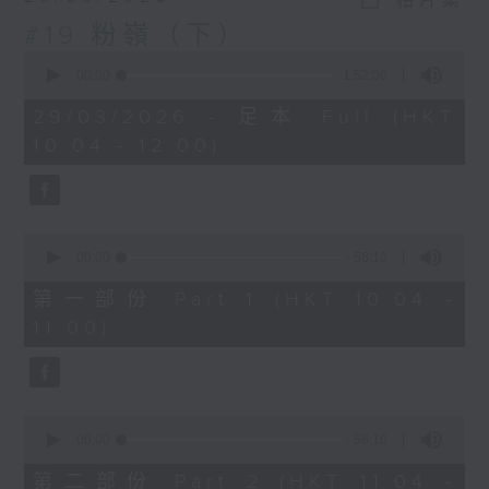
相片集
#19 粉嶺（下）
0
seconds
00:00
1:52:00
of
1
29/03/2026 - 足本 Full (HKT
hour,
10:04 - 12:00)
52
minutes,
0
seconds
0
seconds
00:00
56:10
of
56
第一部份 Part 1 (HKT 10:04 -
minutes,
11:00)
10
seconds
0
seconds
00:00
56:10
of
56
第二部份 Part 2 (HKT 11:04 -