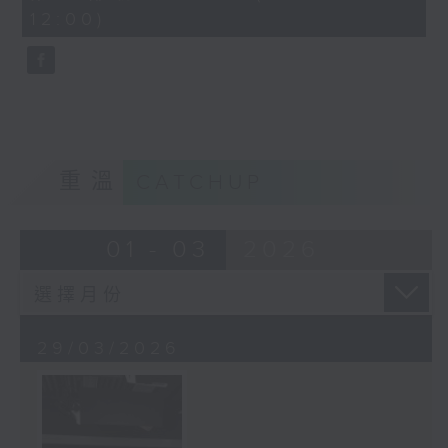
minutes,
12:00)
10
seconds
重溫
CATCHUP
01 - 03
2026
29/03/2026