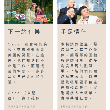
下一站有樂
手足情仨
Oscar 和寶琴的笑
本輯透過僱主、殘
容，交織成樂園裹
疾員工及其工作伙
美麗的笑聲。在這
伴、顧客等的互動
裹，他們找到的不
與經驗分享，從多
止是工作，而是成
角度呈現共融職
長的空間，一步步
場，了解他們的關
建立自己夢想的生
愛勵志故事，以鼓
活。
勵及吸引更多僱主
聘請殘疾員工，促
Oscar（自閉
進殘疾人士就業，
症），為了確保...
實現共融社會。
...
22/02/2026
15/02/2026