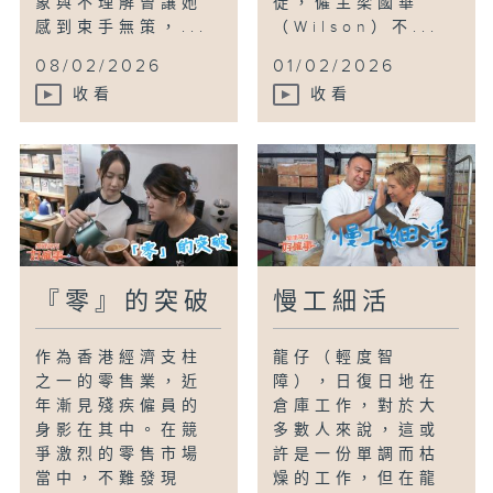
象與不理解曾讓她
徒，僱主梁國華
感到束手無策，...
（Wilson）不...
08/02/2026
01/02/2026
收看
收看
『零』的突破
慢工細活
作為香港經濟支柱
龍仔（輕度智
之一的零售業，近
障），日復日地在
年漸見殘疾僱員的
倉庫工作，對於大
身影在其中。在競
多數人來說，這或
爭激烈的零售市場
許是一份單調而枯
當中，不難發現
燥的工作，但在龍