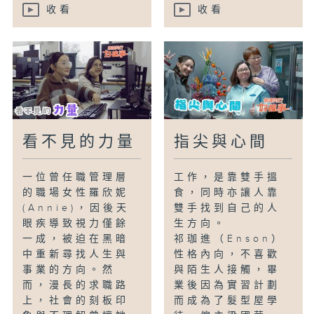
收看
收看
看不見的力量
指尖與心間
一位曾任職管理層
工作，是靠雙手搵
的職場女性羅欣妮
食，同時亦讓人靠
(Annie)，因後天
雙手找到自己的人
眼疾導致視力僅餘
生方向。
一成，被迫在黑暗
祁珈進（Enson）
中重新尋找人生與
性格內向，不喜歡
事業的方向。然
與陌生人接觸，畢
而，漫長的求職路
業後因為實習計劃
上，社會的刻板印
而成為了髮型屋學