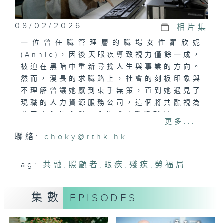
08/02/2026
相片集
一位曾任職管理層的職場女性羅欣妮
(Annie)，因後天眼疾導致視力僅餘一成，
被迫在黑暗中重新尋找人生與事業的方向。
然而，漫長的求職路上，社會的刻板印象與
不理解曾讓她感到束手無策，直到她遇見了
現職的人力資源服務公司，這個將共融視為
公司文化的企業，令她成功重返職場。
更多...
聯絡:
choky@rthk.hk
吳海昕(Sofiee)將在 Annie 的帶領下，
親身體驗視障人士學習職場技能的挑戰，並
深入了解 Annie 如何從失落中尋求支
Tag:
共融
,
照顧者
,
眼疾
,
殘疾
,
勞福局
援、重拾職場價值的心路歷程。這不單是關
於 Annie 個人堅韌成長的故事，更是一
集數
EPISODES
場關於企業如何帶頭推廣職場接納、發掘潛
能、並在業界樹立共融典範的深刻對話，透
過實際行動，打破職場藩籬。