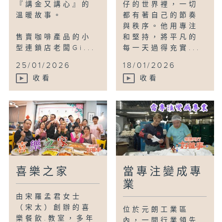
『講金又講心』的
仔的世界裡，一切
溫暖故事。
都有著自己的節奏
與秩序。他用專注
售賣咖啡產品的小
和堅持，將平凡的
型連鎖店老闆Gi...
每一天過得充實...
25/01/2026
18/01/2026
收看
收看
喜樂之家
當專注變成專
業
由宋羅孟君女士
（宋太）創辦的喜
位於元朗工業區
樂餐飲.教室，多年
內，一間行業領先