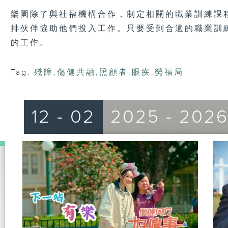
樂園除了與社福機構合作，制定相關的職業訓練課
排伙伴協助他們投入工作。只要受到合適的職業訓
的工作。
Tag:
殘障
,
傷健共融
,
照顧者
,
眼疾
,
勞福局
12 - 02
2025 - 202