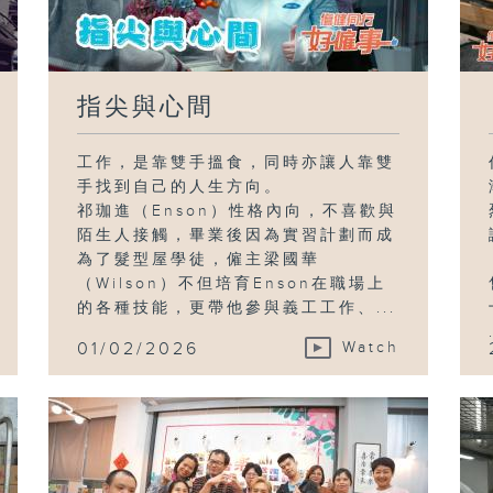
指尖與心間
工作，是靠雙手搵食，同時亦讓人靠雙
手找到自己的人生方向。
祁珈進（Enson）性格內向，不喜歡與
陌生人接觸，畢業後因為實習計劃而成
為了髮型屋學徒，僱主梁國華
（Wilson）不但培育Enson在職場上
的各種技能，更帶他參與義工工作、...
01/02/2026
Watch