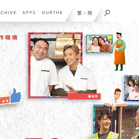
RCHIVE
APPS
OURTHK
繁
/
簡