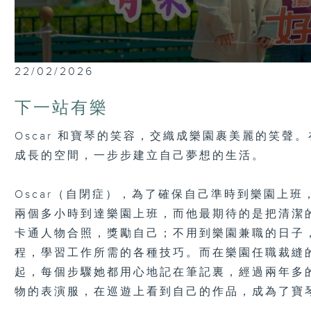
0
22/02/2026
seconds
of
23
下一站有樂
minutes,
7
seconds
Volume
Oscar 和寶琴的笑容，交織成樂園裹美麗的笑聲
90%
成長的空間，一步步建立自己夢想的生活。
Oscar（自閉症），為了確保自己準時到樂園上
兩個多小時到達樂園上班，而他最期待的是把清潔
卡通人物合照，獎勵自己；不用到樂園兼職的日子
程，學習工作所需的各種技巧。而在樂園任職裁縫
起，每個步驟她都用心地記在筆記裏，經過兩年多
物的表演服，在巡遊上看到自己的作品，成為了寶