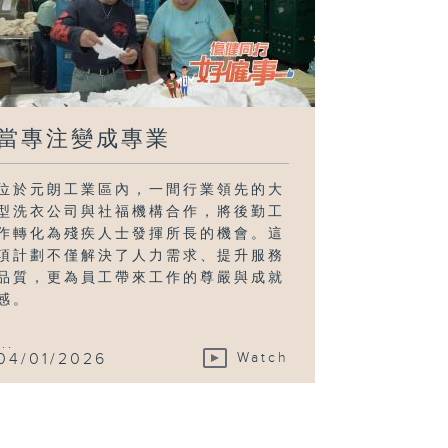
當專注變成專業
位於元朗工業區內，一間行業領先的大
型洗衣公司與社福機構合作，將後勤工
作轉化為殘疾人士發揮所長的機會。這
項計劃不僅解決了人力需求、提升服務
品質，更為員工帶來工作的尊嚴與成就
感。
...
04/01/2026
Watch