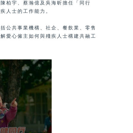
、陳柏宇、蔡瀚億及吳海昕擔任「同行
殘疾人士的工作能力。
包括公共事業機構、社企、餐飲業、零售
了解愛心僱主如何與殘疾人士構建共融工