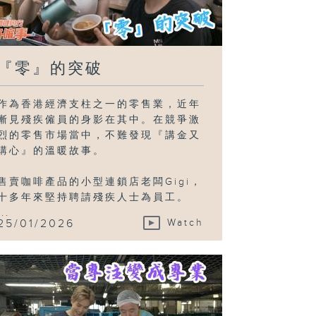
『零』的突破
作為香港經濟支柱之一的零售業，近年
漸見殘疾僱員的身影在其中。在競爭激
烈的零售市場當中，不難發現『講金又
講心』的溫暖故事。
售賣咖啡產品的小型連鎖店老闆Gigi，
十多年來堅持聘請殘疾人士為員工。
...
25/01/2026
Watch