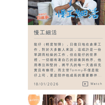
慢工細活
龍仔（輕度智障），日復日地在倉庫工
作，對於大多數人來說，這或許是一份
單調而枯燥的工作，但在龍仔的世界
裡，一切都有著自己的節奏與秩序。他
用專注和堅持，將平凡的每一天過得充
實且有條理。而主管Tommy不僅是龍
仔上司，更是陪伴他成長的重要夥伴...
18/01/2026
Watch