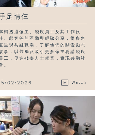
手足情仨
本輯透過僱主、殘疾員工及其工作伙
伴、顧客等的互動與經驗分享，從多角
度呈現共融職場，了解他們的關愛勵志
故事，以鼓勵及吸引更多僱主聘請殘疾
員工，促進殘疾人士就業，實現共融社
會。
...
15/02/2026
Watch