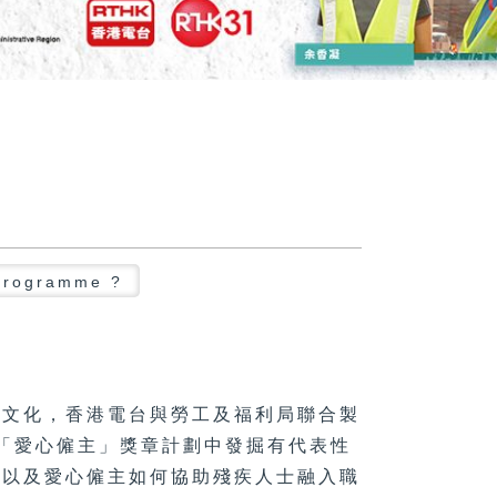
 programme ?
場文化，香港電台與勞工及福利局聯合製
年「愛心僱主」獎章計劃中發掘有代表性
，以及愛心僱主如何協助殘疾人士融入職