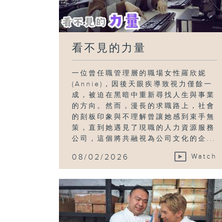
看不見的力量
一位曾任職管理層的職場女性羅欣妮
(Annie)，因後天眼疾導致視力僅餘一
成，被迫在黑暗中重新尋找人生與事業
的方向。然而，漫長的求職路上，社會
的刻板印象與不理解曾讓她感到束手無
策，直到她遇見了現職的人力資源服務
公司，這個將共融視為公司文化的企...
08/02/2026
Watch