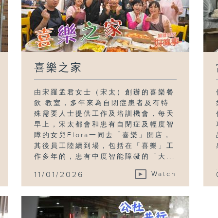
喜樂之家
由宋羅孟君女士（宋太）創辦的喜樂餐
飲.教室，多年來為自閉症患者及有特
殊需要人士提供工作及培訓機會，每天
早上，宋太都會和患有自閉症及輕度智
障的女兒Flora一同去「喜樂」開店，
其後員工陸續到場，包括在「喜樂」工
作多年的，患有中度智能障礙的「大...
11/01/2026
Watch