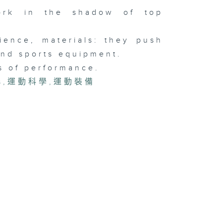
work in the shadow of top
ience, materials: they push
and sports equipment.
s of performance.
s
,
運動科學
,
運動裝備