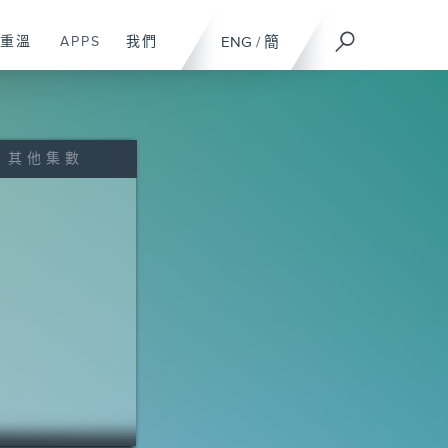
重溫
APPS
我們
ENG
/
簡
其他集數