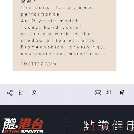
探索。
The quest for ultimate
performance
An Olympic medal.
Today, hundreds of
scientists work in the
shadow of top athletes.
Biomechanics, physiology,
neuroscience, materials:...
10/11/2025
社 交
聯 絡