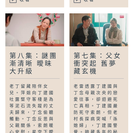
第八集：謎團
第七集：父女
漸清晰 曖昧
衝突起 舊夢
大升級
藏玄機
老丁留藏陪伴女
老雷透露丁建國與
兒。萍姐向丁建國
丁念母親次央的戀
吐露堅守客棧是為
愛往事，卻迴避死
等泥石流失蹤的丈
亡真相。丁建國嚴
夫歸來，丁念偷聽
防死守索朗，但老
觸動。丁念反思與
村長探病突喊「孫
父親關係，索朗暖
媳婦」，丁建國警
心安慰，星空下曖
覺。暗藏多年的秘