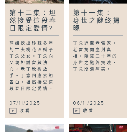
第十二集：坦
第十一集：
然接受這段春
身世之謎終揭
日限定愛情?
曉
萍姐挖出珍藏多年
丁念追至老雷家，
的亡夫桃花酒贈予
老雷揭開塵封真
丁念父女。丁念向
相，隱藏二十年的
父親坦誠留藏決
身世之謎終揭曉，
心，老丁欣慰放
丁念崩潰痛哭。
手。丁念回應索朗
告白，坦然接受這
段春日限定愛情。
07/11/2025
06/11/2025
收看
收看