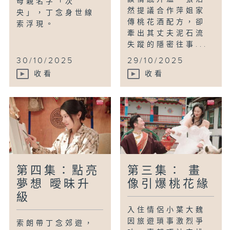
母親名字「次
然提議合作萍姐家
央」，丁念身世線
傳桃花酒配方，卻
索浮現。
牽出其丈夫泥石流
失蹤的隱密往事...
30/10/2025
29/10/2025
收看
收看
第四集：點亮
第三集： 畫
夢想 曖昧升
像引爆桃花緣
級
入住情侶小葉大魏
因旅遊瑣事激烈爭
索朗帶丁念郊遊，