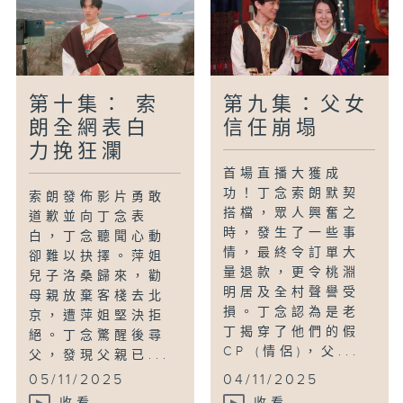
第十集： 索
第九集：父女
朗全網表白
信任崩塌
力挽狂瀾
首場直播大獲成
功！丁念索朗默契
索朗發佈影片勇敢
搭檔，眾人興奮之
道歉並向丁念表
時，發生了一些事
白，丁念聽聞心動
情，最終令訂單大
卻難以抉擇。萍姐
量退款，更令桃淵
兒子洛桑歸來，勸
明居及全村聲譽受
母親放棄客棧去北
損。丁念認為是老
京，遭萍姐堅決拒
丁揭穿了他們的假
絕。丁念驚醒後尋
CP (情侶)，父...
父，發現父親已...
05/11/2025
04/11/2025
收看
收看