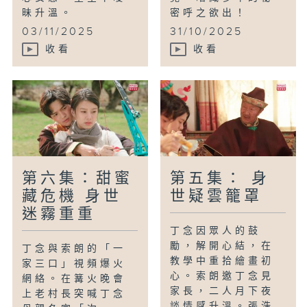
昧升溫。
密呼之欲出！
03/11/2025
31/10/2025
收看
收看
第六集：甜蜜
第五集： 身
藏危機 身世
世疑雲籠罩
迷霧重重
丁念因眾人的鼓
勵，解開心結，在
丁念與索朗的「一
教學中重拾繪畫初
家三口」視頻爆火
心。索朗邀丁念見
網絡。在篝火晚會
家長，二人月下夜
上老村長突喊丁念
談情感升溫。張浩