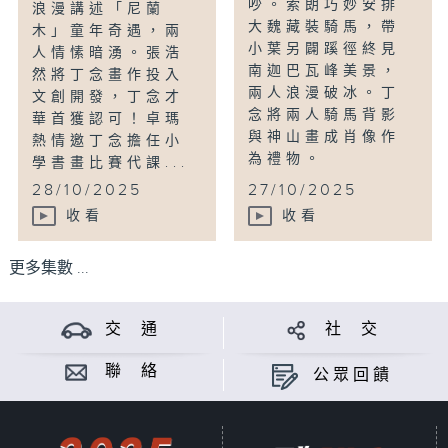
吵。索朗巧妙安排
浪漫講述「尼蘭
大魏藏裝騎馬，帶
木」童年奇遇，兩
小葉另闢蹊徑終見
人情愫暗湧。張浩
南迦巴瓦峰美景，
然將丁念畫作投入
兩人浪漫破冰。丁
文創開發，丁念才
念將兩人騎馬背影
華首獲認可！卓瑪
與神山畫成肖像作
熱情邀丁念擔任小
為禮物。
學書畫比賽代課...
28/10/2025
27/10/2025
收看
收看
更多集數 ...
交 通
社 交
聯 絡
公眾回饋