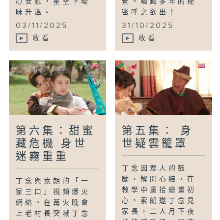
心安慰，星空下曖
覺。暗藏多年的秘
昧升溫。
密呼之欲出！
03/11/2025
31/10/2025
收看
收看
第六集：甜蜜
第五集： 身
藏危機 身世
世疑雲籠罩
迷霧重重
丁念因眾人的鼓
勵，解開心結，在
丁念與索朗的「一
教學中重拾繪畫初
家三口」視頻爆火
心。索朗邀丁念見
網絡。在篝火晚會
家長，二人月下夜
上老村長突喊丁念