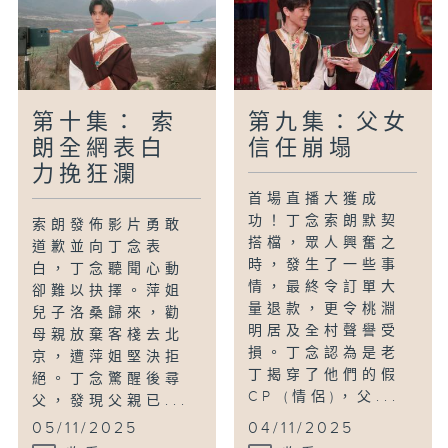
第十集： 索
第九集：父女
朗全網表白
信任崩塌
力挽狂瀾
首場直播大獲成
功！丁念索朗默契
索朗發佈影片勇敢
搭檔，眾人興奮之
道歉並向丁念表
時，發生了一些事
白，丁念聽聞心動
情，最終令訂單大
卻難以抉擇。萍姐
量退款，更令桃淵
兒子洛桑歸來，勸
明居及全村聲譽受
母親放棄客棧去北
損。丁念認為是老
京，遭萍姐堅決拒
丁揭穿了他們的假
絕。丁念驚醒後尋
CP (情侶)，父...
父，發現父親已...
05/11/2025
04/11/2025