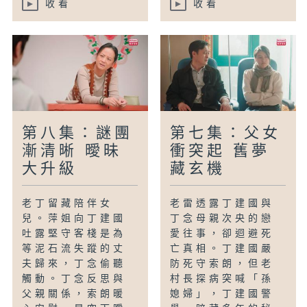
收看
收看
第八集：謎團
第七集：父女
漸清晰 曖昧
衝突起 舊夢
大升級
藏玄機
老丁留藏陪伴女
老雷透露丁建國與
兒。萍姐向丁建國
丁念母親次央的戀
吐露堅守客棧是為
愛往事，卻迴避死
等泥石流失蹤的丈
亡真相。丁建國嚴
夫歸來，丁念偷聽
防死守索朗，但老
觸動。丁念反思與
村長探病突喊「孫
父親關係，索朗暖
媳婦」，丁建國警