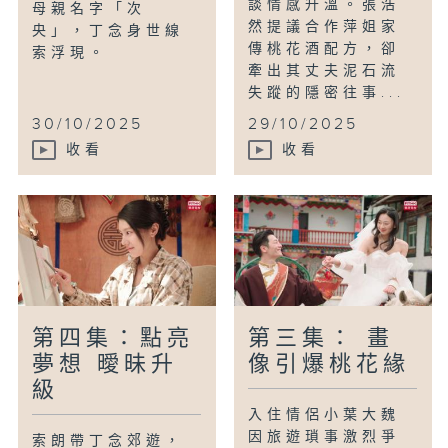
談情感升溫。張浩
母親名字「次
然提議合作萍姐家
央」，丁念身世線
傳桃花酒配方，卻
索浮現。
牽出其丈夫泥石流
失蹤的隱密往事...
30/10/2025
29/10/2025
收看
收看
第四集：點亮
第三集： 畫
夢想 曖昧升
像引爆桃花緣
級
入住情侶小葉大魏
因旅遊瑣事激烈爭
索朗帶丁念郊遊，