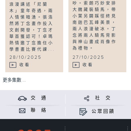
吵。索朗巧妙安排
浪漫講述「尼蘭
大魏藏裝騎馬，帶
木」童年奇遇，兩
小葉另闢蹊徑終見
人情愫暗湧。張浩
南迦巴瓦峰美景，
然將丁念畫作投入
兩人浪漫破冰。丁
文創開發，丁念才
念將兩人騎馬背影
華首獲認可！卓瑪
與神山畫成肖像作
熱情邀丁念擔任小
為禮物。
學書畫比賽代課...
28/10/2025
27/10/2025
收看
收看
更多集數 ...
交 通
社 交
聯 絡
公眾回饋