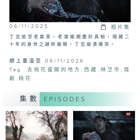
06/11/2025
相片集
丁念追至老雷家，老雷揭開塵封真相，隱藏二
十年的身世之謎終揭曉，丁念崩潰痛哭。
網上重溫至 06/11/2026
Tag:
去桃花盛開的地方
,
西藏
,
林芝市
,
陸
劇
,
桃花
集數
EPISODES