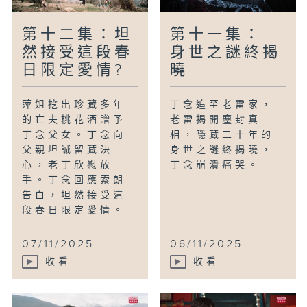
第十二集：坦
第十一集：
然接受這段春
身世之謎終揭
日限定愛情?
曉
萍姐挖出珍藏多年
丁念追至老雷家，
的亡夫桃花酒贈予
老雷揭開塵封真
丁念父女。丁念向
相，隱藏二十年的
父親坦誠留藏決
身世之謎終揭曉，
心，老丁欣慰放
丁念崩潰痛哭。
手。丁念回應索朗
告白，坦然接受這
段春日限定愛情。
07/11/2025
06/11/2025
收看
收看