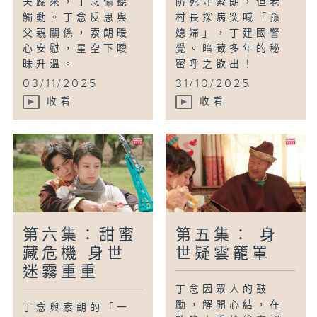
夫歸來，丁念偷聽
防死守索朗，但老
觸動。丁念反思與
村長探病突喊「孫
父親關係，索朗暖
媳婦」，丁建國警
心安慰，星空下曖
覺。暗藏多年的秘
昧升溫。
密呼之欲出！
03/11/2025
31/10/2025
收看
收看
第六集：甜蜜
第五集： 身
藏危機 身世
世疑雲籠罩
迷霧重重
丁念因眾人的鼓
勵，解開心結，在
丁念與索朗的「一