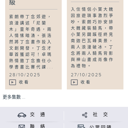
級
入住情侶小葉大魏
因旅遊瑣事激烈爭
索朗帶丁念郊遊，
吵。索朗巧妙安排
浪漫講述「尼蘭
大魏藏裝騎馬，帶
木」童年奇遇，兩
小葉另闢蹊徑終見
人情愫暗湧。張浩
南迦巴瓦峰美景，
然將丁念畫作投入
兩人浪漫破冰。丁
文創開發，丁念才
念將兩人騎馬背影
華首獲認可！卓瑪
與神山畫成肖像作
熱情邀丁念擔任小
為禮物。
學書畫比賽代課...
28/10/2025
27/10/2025
收看
收看
更多集數 ...
交 通
社 交
聯 絡
公眾回饋