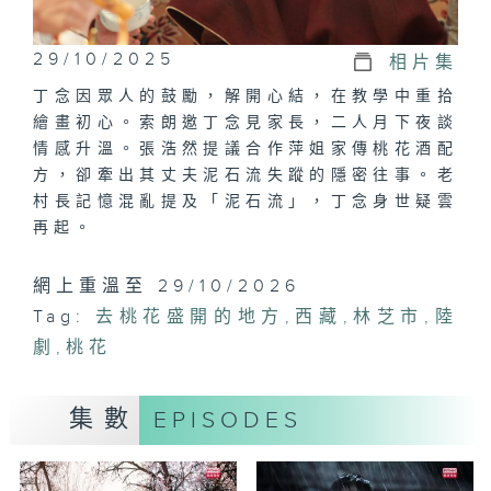
29/10/2025
相片集
丁念因眾人的鼓勵，解開心結，在教學中重拾
繪畫初心。索朗邀丁念見家長，二人月下夜談
情感升溫。張浩然提議合作萍姐家傳桃花酒配
方，卻牽出其丈夫泥石流失蹤的隱密往事。老
村長記憶混亂提及「泥石流」，丁念身世疑雲
再起。
網上重溫至 29/10/2026
Tag:
去桃花盛開的地方
,
西藏
,
林芝市
,
陸
劇
,
桃花
集數
EPISODES