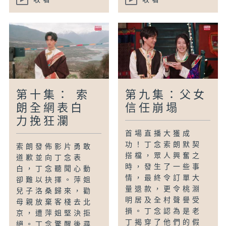
第十集： 索
第九集：父女
朗全網表白
信任崩塌
力挽狂瀾
首場直播大獲成
功！丁念索朗默契
索朗發佈影片勇敢
搭檔，眾人興奮之
道歉並向丁念表
時，發生了一些事
白，丁念聽聞心動
情，最終令訂單大
卻難以抉擇。萍姐
量退款，更令桃淵
兒子洛桑歸來，勸
明居及全村聲譽受
母親放棄客棧去北
損。丁念認為是老
京，遭萍姐堅決拒
丁揭穿了他們的假
絕。丁念驚醒後尋