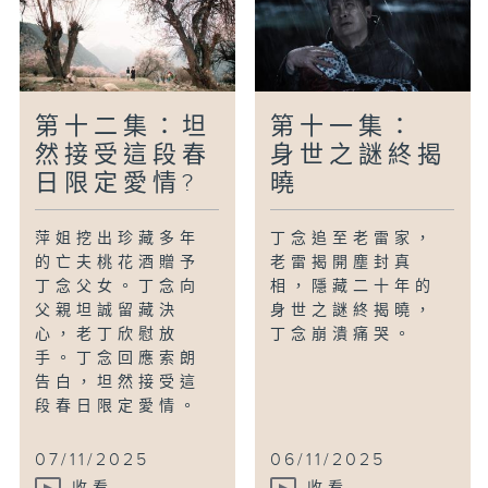
第十二集：坦
第十一集：
然接受這段春
身世之謎終揭
日限定愛情?
曉
萍姐挖出珍藏多年
丁念追至老雷家，
的亡夫桃花酒贈予
老雷揭開塵封真
丁念父女。丁念向
相，隱藏二十年的
父親坦誠留藏決
身世之謎終揭曉，
心，老丁欣慰放
丁念崩潰痛哭。
手。丁念回應索朗
告白，坦然接受這
段春日限定愛情。
07/11/2025
06/11/2025
收看
收看