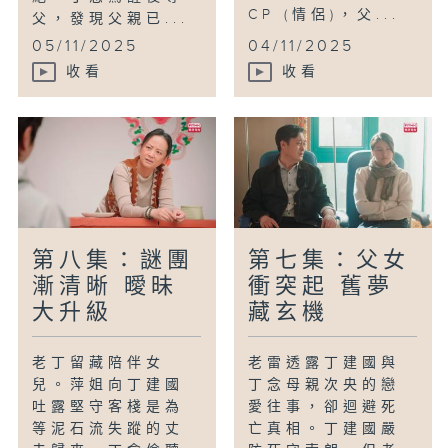
CP (情侶)，父...
父，發現父親已...
05/11/2025
04/11/2025
收看
收看
第八集：謎團
第七集：父女
漸清晰 曖昧
衝突起 舊夢
大升級
藏玄機
老丁留藏陪伴女
老雷透露丁建國與
兒。萍姐向丁建國
丁念母親次央的戀
吐露堅守客棧是為
愛往事，卻迴避死
等泥石流失蹤的丈
亡真相。丁建國嚴