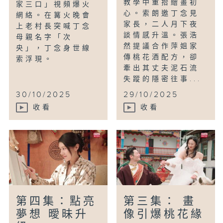
教學中重拾繪畫初
家三口」視頻爆火
心。索朗邀丁念見
網絡。在篝火晚會
家長，二人月下夜
上老村長突喊丁念
談情感升溫。張浩
母親名字「次
然提議合作萍姐家
央」，丁念身世線
傳桃花酒配方，卻
索浮現。
牽出其丈夫泥石流
失蹤的隱密往事...
30/10/2025
29/10/2025
收看
收看
第四集：點亮
第三集： 畫
夢想 曖昧升
像引爆桃花緣