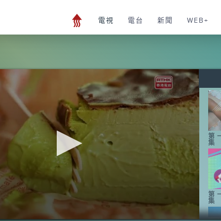
電視
電台
新聞
WEB+
第
集
第
集