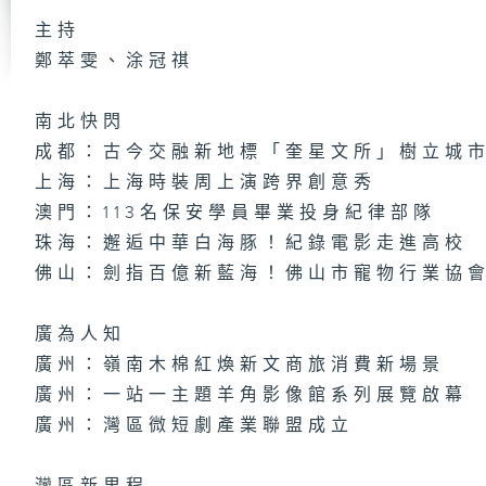
主持
鄭萃雯、涂冠祺
第
集
南北快閃
成都：古今交融新地標「奎星文所」樹立城
上海：上海時裝周上演跨界創意秀
澳門：113名保安學員畢業投身紀律部隊
第
集
珠海：邂逅中華白海豚！紀錄電影走進高校
佛山：劍指百億新藍海！佛山市寵物行業協
廣為人知
第
集
廣州：嶺南木棉紅煥新文商旅消費新場景
廣州：一站一主題羊角影像館系列展覽啟幕
廣州：灣區微短劇產業聯盟成立
第