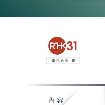
0
seconds
of
26
minutes,
6
seconds
Volume
90%
電視直播
內容