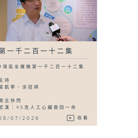
第一千二百一十二集
#灣區全媒睇第一千二百一十二集
主持
梁凱寧、涂冠祺
南北快閃
武漢：45克人工心臟救回一命
...
28/07/2026
收看