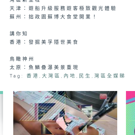
灣區新里程
天津：遊船升級服務遊客極致觀光體驗
蘇州：拙政園蘇博大食堂開業！
講你知
香港：發掘美孚隱世美食
鳥瞰神州
太原：魚鱗疊瀑美景重現
Tag:
香港
,
大灣區
,
內地
,
民生
,
灣區全媒睇