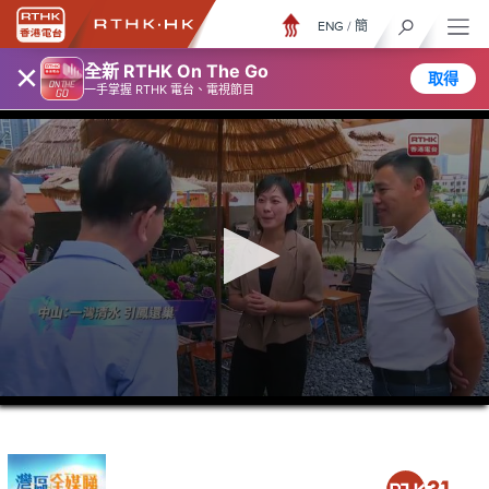
ENG
/
簡
×
全新 RTHK On The Go
取得
一手掌握 RTHK 電台、電視節目
0
seconds
of
26
minutes,
7