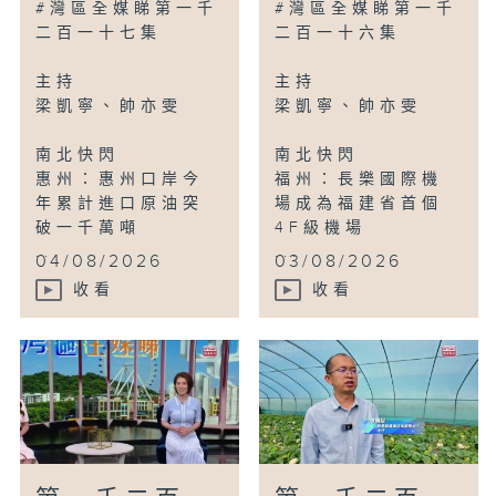
#灣區全媒睇第一千
#灣區全媒睇第一千
二百一十七集
二百一十六集
主持
主持
梁凱寧、帥亦雯
梁凱寧、帥亦雯
南北快閃
南北快閃
惠州：惠州口岸今
福州：長樂國際機
年累計進口原油突
場成為福建省首個
破一千萬噸
4F級機場
...
...
04/08/2026
03/08/2026
收看
收看