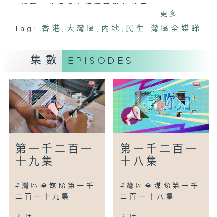
新疆：首個低空經濟研學館啟用
更多...
天津：機器人胃癌微創手術順利完成
Tag:
香港
,
大灣區
,
內地
,
民生
,
灣區全媒睇
惠州：環羅浮山文旅專線開車啦！
澳門：六大區域將推出導賞計劃
揚州：詩詞博物館開館
集數
EPISODES
廣為人知
廣州：型！特警拍檔機器人巡邏
廣州：乘搭自動駕駛巴士領紀念車票
廣州：跟著電影遊廣州
灣區新里程
珠海：加速建造「天空之城」
第一千二百一
第一千二百一
合肥：人形機器人踏上國際賽場
十九集
十八集
成都：「拎包入住」人才保租房
中山：一灣清水引鳳還巢
#灣區全媒睇第一千
#灣區全媒睇第一千
蘇州：街角開出「心育課堂」
二百一十九集
二百一十八集
鳥瞰神州