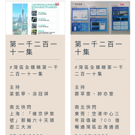
第一千二百一
第一千二百一
十一集
十集
#灣區全媒睇第一千
#灣區全媒睇第一千
二百一十一集
二百一十集
主持
主持
梁凱寧、涂冠祺
鄭萃雯、帥亦雯
南北快閃
南北快閃
上海：「維京伊敦
東莞：空港中心三
號」郵輪六十天環
年貨值破 700 億
遊三大洲
暢通灣區出海通道
...
...