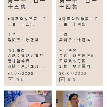
第一千二百一
第一千二百一
十五集
十四集
#灣區全媒睇第一千
#灣區全媒睇第一千
二百一十五集
二百一十四集
主持
主持
梁凱寧、涂冠祺
梁凱寧、涂冠祺
南北快閃
南北快閃
合肥：智能氣膜阻
深圳：觀賞馬巒山
絕地盤噪音
碧嶺瀑布奇觀
瀋陽：東北亞具...
無錫：舉辦雲岡...
31/07/2026
30/07/2026
收看
收看