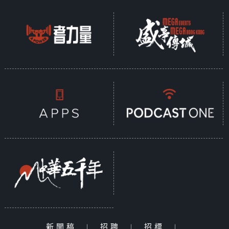
新聞稿
|
招聘
|
招標
|