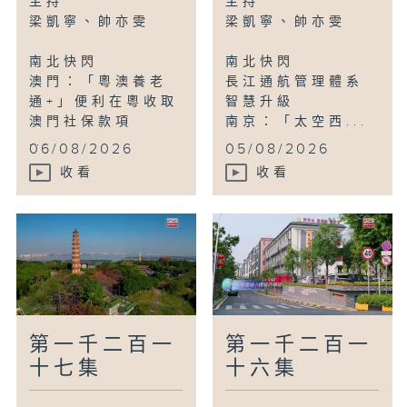
主持
主持
清遠：漂流季來了！
梁凱寧、帥亦雯
梁凱寧、帥亦雯
南北快閃
南北快閃
澳門：「粵澳養老
長江通航管理體系
通+」便利在粵收取
智慧升級
澳門社保款項
南京：「太空西...
...
06/08/2026
05/08/2026
收看
收看
第一千二百一
第一千二百一
十七集
十六集