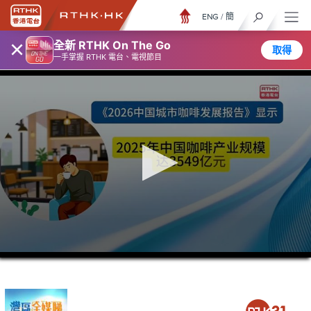
ENG
/
簡
×
全新 RTHK On The Go
取得
一手掌握 RTHK 電台、電視節目
0
seconds
of
26
minutes,
6