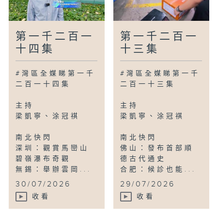
第一千二百一
第一千二百一
十四集
十三集
#灣區全媒睇第一千
#灣區全媒睇第一千
二百一十四集
二百一十三集
主持
主持
梁凱寧、涂冠祺
梁凱寧、涂冠祺
南北快閃
南北快閃
深圳：觀賞馬巒山
佛山：發布首部順
碧嶺瀑布奇觀
德古代通史
無錫：舉辦雲岡...
合肥：候診也能...
30/07/2026
29/07/2026
收看
收看