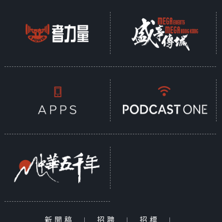
新聞稿
|
招聘
|
招標
|