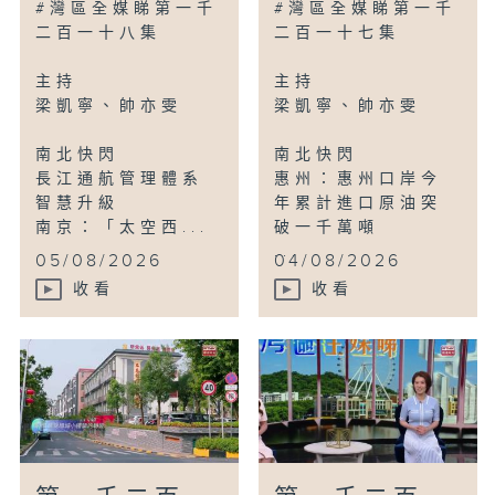
#灣區全媒睇第一千
#灣區全媒睇第一千
二百一十八集
二百一十七集
主持
主持
梁凱寧、帥亦雯
梁凱寧、帥亦雯
南北快閃
南北快閃
長江通航管理體系
惠州：惠州口岸今
智慧升級
年累計進口原油突
南京：「太空西...
破一千萬噸
...
05/08/2026
04/08/2026
收看
收看