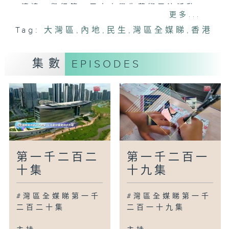
清遠：舉行第八屆中小學生藝術展演活動
更多...
福州：舉行第六屆中國工藝美術博覽會精品
Tag:
大灣區
,
內地
,
民生
,
灣區全媒睇
,
香港
(福州)展拍會預展
無錫：舉行「如是回響・絲路上的敦煌」特
展
集數
EPISODES
貴陽：完成甲秀樓及西湖路夜景照明改善工
程
南通：最大規模海上換流站啟航運往安裝海
域
廣為人知
廣州：舉行蔬菜新品種展示推廣活動
廣州：馬來西亞陳氏宗親總會青年團到訪
第一千二百二
第一千二百一
廣州：舉行第十二屆中小學生足球聯賽
十集
十九集
灣區新里程
#灣區全媒睇第一千
#灣區全媒睇第一千
澳門：推行第二屆「澳門特色老店」評定計
二百二十集
二百一十九集
劃
江門：建立「僑都咖啡」品牌帶動產業轉型