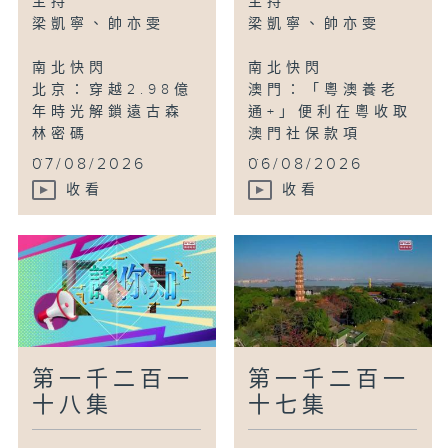
主持
主持
南寧：感受當地享受咖啡的慢生活
梁凱寧、帥亦雯
梁凱寧、帥亦雯
南北快閃
南北快閃
鳥瞰神州
北京：穿越2.98億
澳門：「粵澳養老
杭州：飛瀑流泉滿山林
年時光解鎖遠古森
通+」便利在粵收取
林密碼
澳門社保款項
...
...
07/08/2026
06/08/2026
收看
收看
第一千二百一
第一千二百一
十八集
十七集