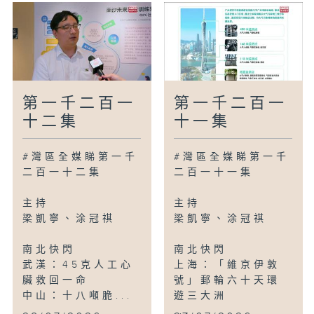
第一千二百一
第一千二百一
十二集
十一集
#灣區全媒睇第一千
#灣區全媒睇第一千
二百一十二集
二百一十一集
主持
主持
梁凱寧、涂冠祺
梁凱寧、涂冠祺
南北快閃
南北快閃
武漢：45克人工心
上海：「維京伊敦
臟救回一命
號」郵輪六十天環
中山：十八噸脆...
遊三大洲
...