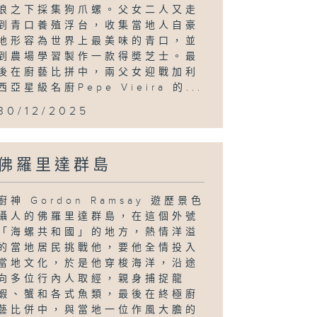
浪之下採集狗爪螺。父女二人又走
到青口養殖浮台，收集當地人自豪
地形容為世界上最美味的青口，並
到農場學習製作一款得奬芝士。最
後在廚藝比拼中，兩父女迎戰加利
西亞星級名廚Pepe Vieira 的...
30/12/2025
佛羅里達群島
廚神 Gordon Ramsay 遊歷景色
攝人的佛羅里達群島，在這個外號
「海螺共和國」的地方，熱情洋溢
的當地居民挑戰他，要他全情投入
當地文化，於是他穿梭海洋，沿途
向多位行內人取經，親身捕捉龍
蝦、蟹和各式魚類，最後在終極廚
藝比併中，與當地一位作風大膽的