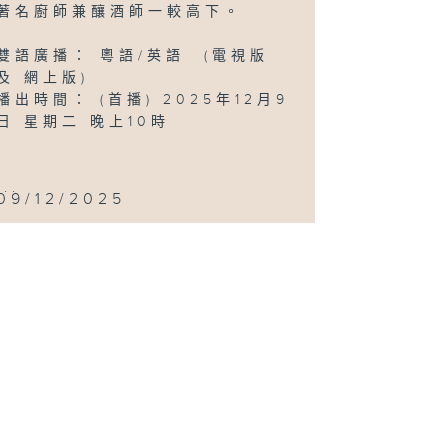
著名廚師兼釀酒師一較高下。
雙語廣播： 粵語/英語 (電視版
及 網上版)
播出時間： (首播) 2025年12月9
日 星期二 晚上10時
...
09/12/2025