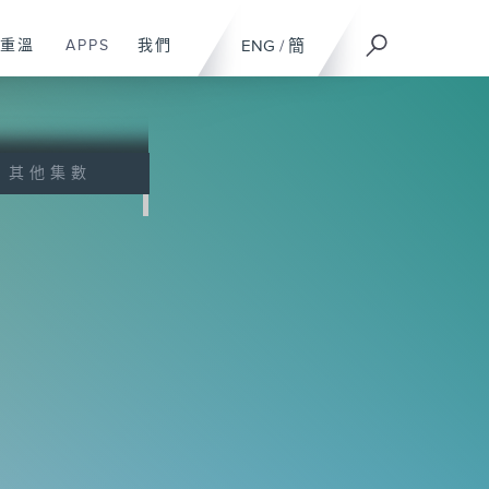
重溫
APPS
我們
ENG
/
簡
其他集數