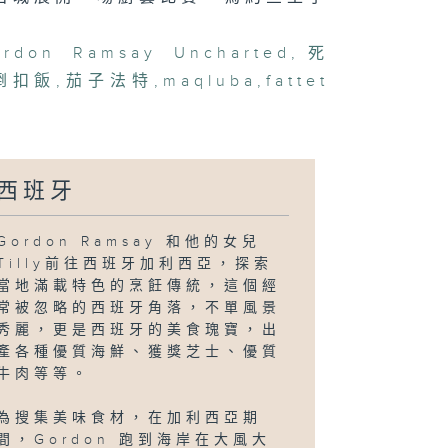
ordon Ramsay Uncharted
,
死
倒扣飯
,
茄子法特
,
maqluba
,
fattet
西班牙
Gordon Ramsay 和他的女兒
Tilly前往西班牙加利西亞，探索
當地滿載特色的烹飪傳統，這個經
常被忽略的西班牙角落，不單風景
秀麗，更是西班牙的美食瑰寶，出
產各種優質海鮮、獲獎芝士、優質
牛肉等等。
為搜集美味食材，在加利西亞期
間，Gordon 跑到海岸在大風大