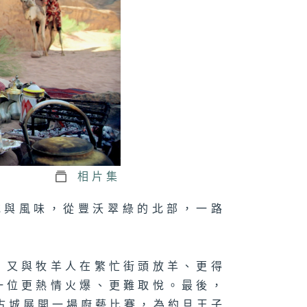
相片集
食傳統與風味，從豐沃翠綠的北部，一路
、又與牧羊人在繁忙街頭放羊、更得
一位更熱情火爆、更難取悅。最後，
特拉古城展開一場廚藝比賽，為約旦王子