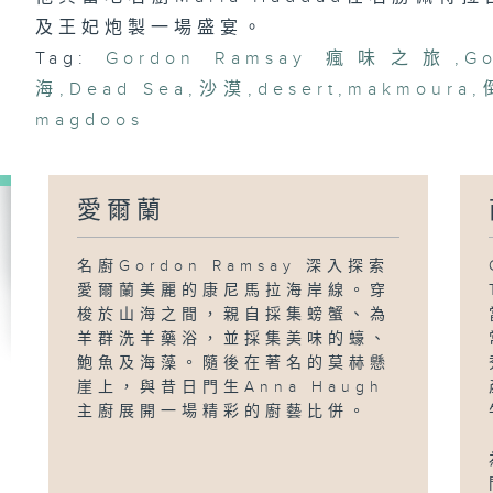
及王妃炮製一場盛宴。
Tag:
Gordon Ramsay 瘋味之旅
,
G
海
,
Dead Sea
,
沙漠
,
desert
,
makmoura
,
magdoos
愛爾蘭
名廚Gordon Ramsay 深入探索
愛爾蘭美麗的康尼馬拉海岸線。穿
梭於山海之間，親自採集螃蟹、為
羊群洗羊藥浴，並採集美味的蠔、
鮑魚及海藻。隨後在著名的莫赫懸
崖上，與昔日門生Anna Haugh
主廚展開一場精彩的廚藝比併。