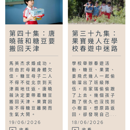
第四十集：唐
第三十九集：
曉薇和糖豆要
果寶幾人在學
搬回天津
校春遊中迷路
馬英杰求婚成功，
學校舉辦春遊活
但由於母親身體欠
動，糖豆、果寶、
佳，糖豆母子二人
姜飛虎幾人一起偷
不得不從北京到天
偷溜出了班級隊
津兩地往返。唐曉
伍，肖家瑞偷偷跟
薇決定要帶着糖豆
了上去。幾個孩子
搬回天津。果寶因
跑了很久也沒找到
捨不得糖豆離開而
小樹苗，想原路返
生氣大鬧。
回，卻發現自己...
19/06/2026
18/06/2026
收看
收看