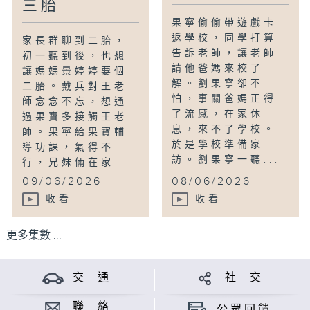
三胎
果寧偷偷帶遊戲卡
返學校，同學打算
家長群聊到二胎，
告訴老師，讓老師
初一聽到後，也想
請他爸媽來校了
讓媽媽景婷婷要個
解。劉果寧卻不
二胎。戴兵對王老
怕，事關爸媽正得
師念念不忘，想通
了流感，在家休
過果寶多接觸王老
息，來不了學校。
師。果寧給果寶輔
於是學校準備家
導功課，氣得不
訪。劉果寧一聽...
行，兄妹倆在家...
09/06/2026
08/06/2026
收看
收看
更多集數 ...
交 通
社 交
聯 絡
公眾回饋