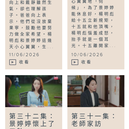
心翼翼地「伺
向上和戴靜雖然生
候」，為了景婷婷
氣，卻也理解孩
能休息好，楊明彪
子。爸爸向上表
給十五立新規矩，
示，他們從沒放棄
十五就和他頂嘴，
果寧，鼓勵他要努
楊明彪惱羞成怒，
力做全家希望。楊
抬手就是一個耳
明彪和景婷婷這幾
光。十五離開家...
天小心翼翼，生...
11/06/2026
10/06/2026
收看
收看
第三十二集：
第三十一集：
景婷婷懷上了
老師家訪