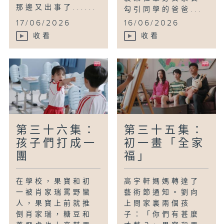
那邊又出事了......
勾引同學的爸爸...
17/06/2026
16/06/2026
收看
收看
第三十六集：
第三十五集：
孩子們打成一
初一畫「全家
團
福」
在學校，果寶和初
高宇軒媽媽轉達了
一被肖家瑞罵野蠻
藝術節通知。劉向
人，果寶上前就推
上問家裏兩個孩
倒肖家瑞，糖豆和
子：「你們有甚麼