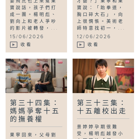
姜飛虎也上來幫果
才藝？」果寧和果
寶說話，孩子們打
寶說：「跆拳道，
成一團。楊明彪、
胸口碎大石」，向
劉向上和老人爭吵
上很惆悵。美術老
的影片被轉發，...
師特意找初一，...
15/06/2026
12/06/2026
收看
收看
第三十四集：
第三十三集：
媽媽爭奪十五
十五離校出走
的撫養權
景婷婷孕期很難
受，楊明彪越發小
果寧回來，父母劉