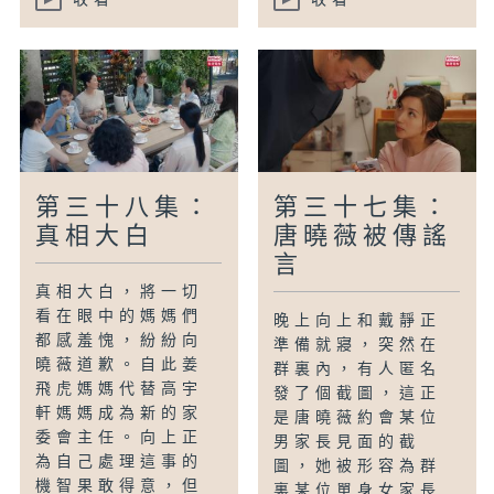
第三十八集：
第三十七集：
真相大白
唐曉薇被傳謠
言
真相大白，將一切
看在眼中的媽媽們
晚上向上和戴靜正
都感羞愧，紛紛向
準備就寢，突然在
曉薇道歉。自此姜
群裏內，有人匿名
飛虎媽媽代替高宇
發了個截圖，這正
軒媽媽成為新的家
是唐曉薇約會某位
委會主任。向上正
男家長見面的截
為自己處理這事的
圖，她被形容為群
機智果敢得意，但
裏某位單身女家長