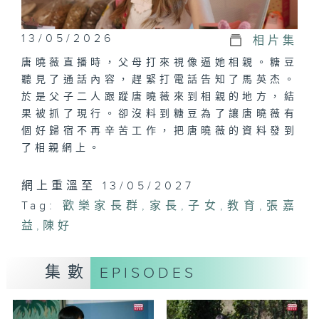
13/05/2026
相片集
唐曉薇直播時，父母打來視像逼她相親。糖豆
聽見了通話內容，趕緊打電話告知了馬英杰。
於是父子二人跟蹤唐曉薇來到相親的地方，結
果被抓了現行。卻沒料到糖豆為了讓唐曉薇有
個好歸宿不再辛苦工作，把唐曉薇的資料發到
了相親網上。
網上重溫至 13/05/2027
Tag:
歡樂家長群
,
家長
,
子女
,
教育
,
張嘉
益
,
陳好
集數
EPISODES