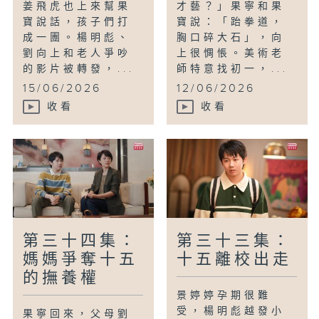
姜飛虎也上來幫果
才藝？」果寧和果
寶說話，孩子們打
寶說：「跆拳道，
成一團。楊明彪、
胸口碎大石」，向
劉向上和老人爭吵
上很惆悵。美術老
的影片被轉發，...
師特意找初一，...
15/06/2026
12/06/2026
收看
收看
第三十四集：
第三十三集：
媽媽爭奪十五
十五離校出走
的撫養權
景婷婷孕期很難
受，楊明彪越發小
果寧回來，父母劉