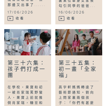
裏某位單身女家長
那邊又出事了......
勾引同學的爸爸...
17/06/2026
16/06/2026
收看
收看
第三十六集：
第三十五集：
孩子們打成一
初一畫「全家
團
福」
在學校，果寶和初
高宇軒媽媽轉達了
一被肖家瑞罵野蠻
藝術節通知。劉向
人，果寶上前就推
上問家裏兩個孩
倒肖家瑞，糖豆和
子：「你們有甚麼