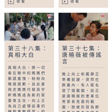
收看
收看
第三十八集：
第三十七集：
真相大白
唐曉薇被傳謠
言
真相大白，將一切
看在眼中的媽媽們
晚上向上和戴靜正
都感羞愧，紛紛向
準備就寢，突然在
曉薇道歉。自此姜
群裏內，有人匿名
飛虎媽媽代替高宇
發了個截圖，這正
軒媽媽成為新的家
是唐曉薇約會某位
委會主任。向上正
男家長見面的截
為自己處理這事的
圖，她被形容為群
機智果敢得意，但