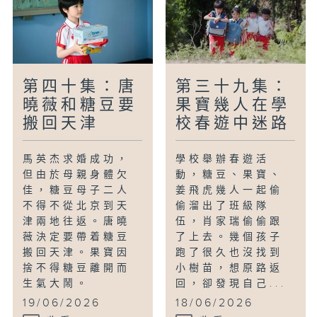
第四十集：唐
第三十九集：
曉薇和糖豆要
果寶幾人在學
搬回天津
校春遊中迷路
馬英杰求婚成功，
學校舉辦春遊活
但由於母親身體欠
動，糖豆、果寶、
佳，糖豆母子二人
姜飛虎幾人一起偷
不得不從北京到天
偷溜出了班級隊
津兩地往返。唐曉
伍，肖家瑞偷偷跟
薇決定要帶着糖豆
了上去。幾個孩子
搬回天津。果寶因
跑了很久也沒找到
捨不得糖豆離開而
小樹苗，想原路返
生氣大鬧。
回，卻發現自己...
19/06/2026
18/06/2026