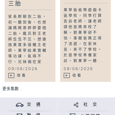
三胎
果寧偷偷帶遊戲卡
返學校，同學打算
家長群聊到二胎，
告訴老師，讓老師
初一聽到後，也想
請他爸媽來校了
讓媽媽景婷婷要個
解。劉果寧卻不
二胎。戴兵對王老
怕，事關爸媽正得
師念念不忘，想通
了流感，在家休
過果寶多接觸王老
息，來不了學校。
師。果寧給果寶輔
於是學校準備家
導功課，氣得不
訪。劉果寧一聽...
行，兄妹倆在家...
09/06/2026
08/06/2026
收看
收看
更多集數 ...
交 通
社 交