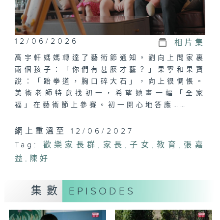
12/06/2026
相片集
高宇軒媽媽轉達了藝術節通知。劉向上問家裏
兩個孩子：「你們有甚麼才藝？」果寧和果寶
說：「跆拳道，胸口碎大石」，向上很惆悵。
美術老師特意找初一，希望她畫一幅「全家
福」在藝術節上參賽。初一開心地答應……
網上重溫至 12/06/2027
Tag:
歡樂家長群
,
家長
,
子女
,
教育
,
張嘉
益
,
陳好
集數
EPISODES