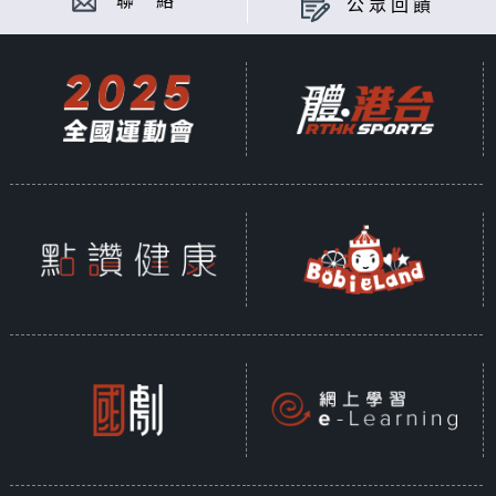
聯 絡
公眾回饋