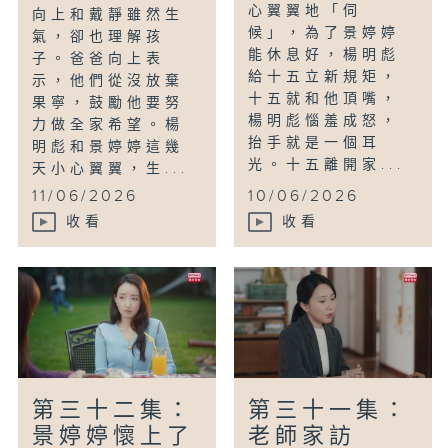
心翼翼地「伺
向上和戴靜雖然生
候」，為了景婷婷
氣，卻也理解孩
能休息好，楊明彪
子。爸爸向上表
給十五立新規矩，
示，他們從沒放棄
十五就和他頂嘴，
果寧，鼓勵他要努
楊明彪惱羞成怒，
力做全家希望。楊
抬手就是一個耳
明彪和景婷婷這幾
光。十五離開家...
天小心翼翼，生...
11/06/2026
10/06/2026
收看
收看
第三十二集：
第三十一集：
景婷婷懷上了
老師家訪