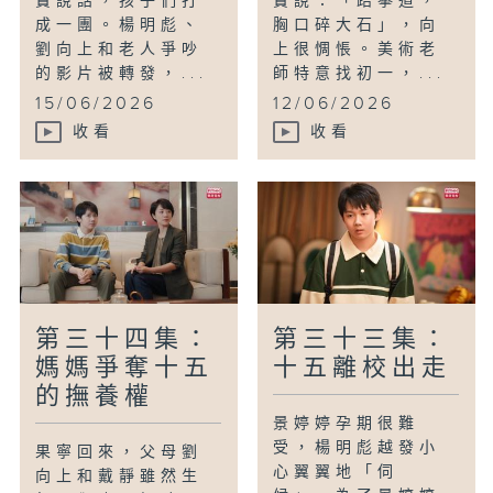
寶說話，孩子們打
寶說：「跆拳道，
成一團。楊明彪、
胸口碎大石」，向
劉向上和老人爭吵
上很惆悵。美術老
的影片被轉發，...
師特意找初一，...
15/06/2026
12/06/2026
收看
收看
第三十四集：
第三十三集：
媽媽爭奪十五
十五離校出走
的撫養權
景婷婷孕期很難
受，楊明彪越發小
果寧回來，父母劉
心翼翼地「伺
向上和戴靜雖然生