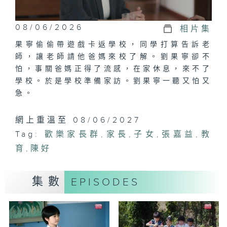
08/06/2026
相片集
果寧偷偷帶遊戲卡返學校，同學打算告訴老
師，讓老師請他爸媽來校了解。劉果寧卻不
怕，事關爸媽正得了流感，在家休息，來不了
學校。於是學校準備家訪。劉果寧一聽又怕又
急。
網上重溫至 08/06/2027
Tag:
歡樂家長群
,
家長
,
子女
,
張嘉益
,
教
育
,
陳好
集數
EPISODES