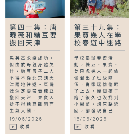
第四十集：唐
第三十九集：
曉薇和糖豆要
果寶幾人在學
搬回天津
校春遊中迷路
馬英杰求婚成功，
學校舉辦春遊活
但由於母親身體欠
動，糖豆、果寶、
佳，糖豆母子二人
姜飛虎幾人一起偷
不得不從北京到天
偷溜出了班級隊
津兩地往返。唐曉
伍，肖家瑞偷偷跟
薇決定要帶着糖豆
了上去。幾個孩子
搬回天津。果寶因
跑了很久也沒找到
捨不得糖豆離開而
小樹苗，想原路返
生氣大鬧。
回，卻發現自己...
19/06/2026
18/06/2026
收看
收看