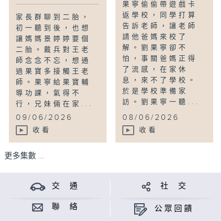
果寧偷偷帶遊戲卡
返學校，同學打算
家長群聊到二胎，
告訴老師，讓老師
初一聽到後，也想
請他爸媽來校了
讓媽媽景婷婷要個
解。劉果寧卻不
二胎。戴兵對王老
怕，事關爸媽正得
師念念不忘，想通
了流感，在家休
過果寶多接觸王老
息，來不了學校。
師。果寧給果寶輔
於是學校準備家
導功課，氣得不
訪。劉果寧一聽...
行，兄妹倆在家...
09/06/2026
08/06/2026
收看
收看
更多集數 ...
交 通
社 交
聯 絡
公眾回饋