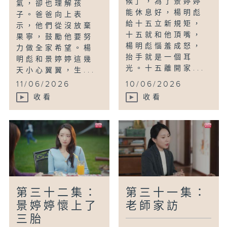
候」，為了景婷婷
氣，卻也理解孩
能休息好，楊明彪
子。爸爸向上表
給十五立新規矩，
示，他們從沒放棄
十五就和他頂嘴，
果寧，鼓勵他要努
楊明彪惱羞成怒，
力做全家希望。楊
抬手就是一個耳
明彪和景婷婷這幾
光。十五離開家...
天小心翼翼，生...
11/06/2026
10/06/2026
收看
收看
第三十二集：
第三十一集：
景婷婷懷上了
老師家訪
三胎