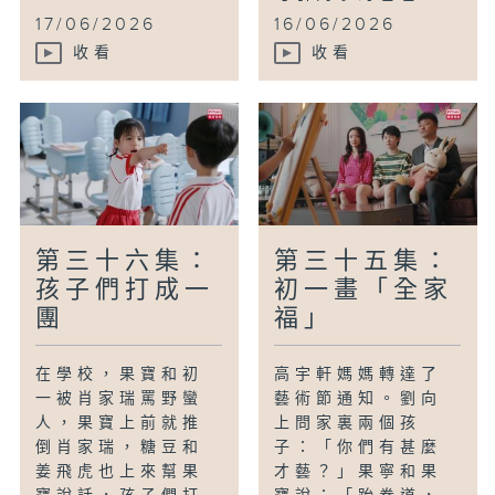
17/06/2026
16/06/2026
收看
收看
第三十六集：
第三十五集：
孩子們打成一
初一畫「全家
團
福」
在學校，果寶和初
高宇軒媽媽轉達了
一被肖家瑞罵野蠻
藝術節通知。劉向
人，果寶上前就推
上問家裏兩個孩
倒肖家瑞，糖豆和
子：「你們有甚麼
姜飛虎也上來幫果
才藝？」果寧和果