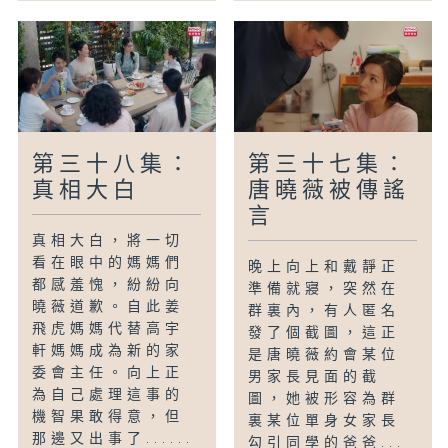
第三十八集：
第三十七集：
真相大白
唐曉薇被傳謠
言
真相大白，將一切
看在眼中的媽媽們
晚上向上和戴靜正
都感羞愧，紛紛向
準備就寢，突然在
曉薇道歉。自此姜
群裏內，有人匿名
飛虎媽媽代替高宇
發了個截圖，這正
軒媽媽成為新的家
是唐曉薇約會某位
委會主任。向上正
男家長見面的截
為自己處理這事的
圖，她被形容為群
機智果敢得意，但
裏某位單身女家長
那邊又出事了......
勾引同學的爸爸...