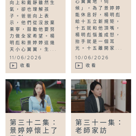
心翼翼地「伺
向上和戴靜雖然生
候」，為了景婷婷
氣，卻也理解孩
能休息好，楊明彪
子。爸爸向上表
給十五立新規矩，
示，他們從沒放棄
十五就和他頂嘴，
果寧，鼓勵他要努
楊明彪惱羞成怒，
力做全家希望。楊
抬手就是一個耳
明彪和景婷婷這幾
光。十五離開家...
天小心翼翼，生...
11/06/2026
10/06/2026
收看
收看
第三十二集：
第三十一集：
景婷婷懷上了
老師家訪