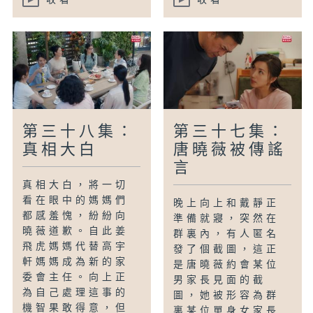
第三十八集：
第三十七集：
真相大白
唐曉薇被傳謠
言
真相大白，將一切
看在眼中的媽媽們
晚上向上和戴靜正
都感羞愧，紛紛向
準備就寢，突然在
曉薇道歉。自此姜
群裏內，有人匿名
飛虎媽媽代替高宇
發了個截圖，這正
軒媽媽成為新的家
是唐曉薇約會某位
委會主任。向上正
男家長見面的截
為自己處理這事的
圖，她被形容為群
機智果敢得意，但
裏某位單身女家長