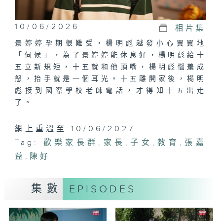
10/06/2026
相片集
景婷婷孕期很難受，楊明彪越發小心翼翼地
「伺候」，為了景婷婷能休息好，楊明彪給十
五立新規矩，十五就和他頂嘴，楊明彪惱羞成
怒，抬手就是一個耳光。十五離開家後，楊明
彪接到國際學校老師電話，才得知十五出走
了。
網上重溫至 10/06/2027
Tag:
歡樂家長群
,
家長
,
子女
,
教育
,
張嘉
益
,
陳好
集數
EPISODES