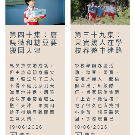
第四十集：唐
第三十九集：
曉薇和糖豆要
果寶幾人在學
搬回天津
校春遊中迷路
馬英杰求婚成功，
學校舉辦春遊活
但由於母親身體欠
動，糖豆、果寶、
佳，糖豆母子二人
姜飛虎幾人一起偷
不得不從北京到天
偷溜出了班級隊
津兩地往返。唐曉
伍，肖家瑞偷偷跟
薇決定要帶着糖豆
了上去。幾個孩子
搬回天津。果寶因
跑了很久也沒找到
捨不得糖豆離開而
小樹苗，想原路返
生氣大鬧。
回，卻發現自己...
19/06/2026
18/06/2026
收看
收看