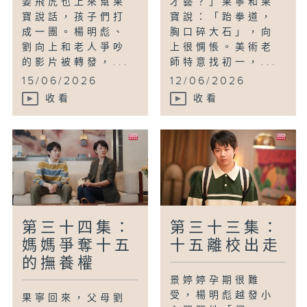
姜飛虎也上來幫果
才藝？」果寧和果
寶說話，孩子們打
寶說：「跆拳道，
成一團。楊明彪、
胸口碎大石」，向
劉向上和老人爭吵
上很惆悵。美術老
的影片被轉發，...
師特意找初一，...
15/06/2026
12/06/2026
收看
收看
第三十四集：
第三十三集：
媽媽爭奪十五
十五離校出走
的撫養權
景婷婷孕期很難
受，楊明彪越發小
果寧回來，父母劉