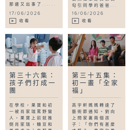
那邊又出事了......
勾引同學的爸爸...
17/06/2026
16/06/2026
收看
收看
第三十六集：
第三十五集：
孩子們打成一
初一畫「全家
團
福」
在學校，果寶和初
高宇軒媽媽轉達了
一被肖家瑞罵野蠻
藝術節通知。劉向
人，果寶上前就推
上問家裏兩個孩
倒肖家瑞，糖豆和
子：「你們有甚麼