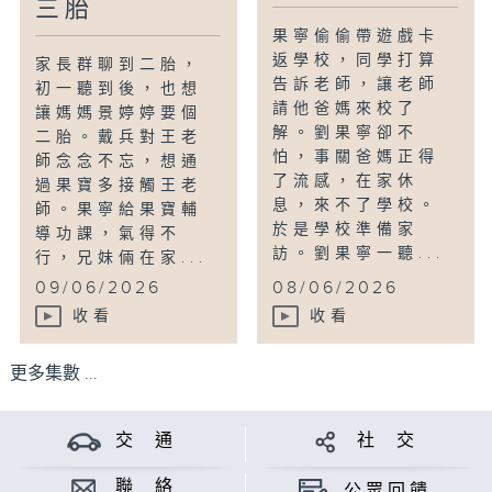
三胎
果寧偷偷帶遊戲卡
返學校，同學打算
家長群聊到二胎，
告訴老師，讓老師
初一聽到後，也想
請他爸媽來校了
讓媽媽景婷婷要個
解。劉果寧卻不
二胎。戴兵對王老
怕，事關爸媽正得
師念念不忘，想通
了流感，在家休
過果寶多接觸王老
息，來不了學校。
師。果寧給果寶輔
於是學校準備家
導功課，氣得不
訪。劉果寧一聽...
行，兄妹倆在家...
09/06/2026
08/06/2026
收看
收看
更多集數 ...
交 通
社 交
聯 絡
公眾回饋