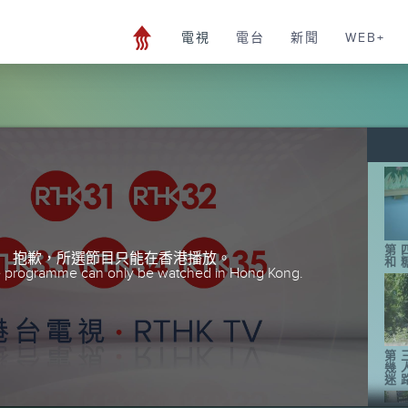
電視
電台
新聞
WEB+
第
抱歉，所選節目只能在香港播放。
和
he programme can only be watched in Hong Kong.
第
幾
迷