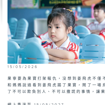
第
爭
第
離
15/05/2026
第
果寧要為果寶打架報仇，沒想到姜飛虎不僅
婷
和媽媽說過看到姜飛虎踢了果寶，鬧了一場
了不可以欺負別人、不可以撒謊的事情，讓
第
網上重溫至 15/05/2027