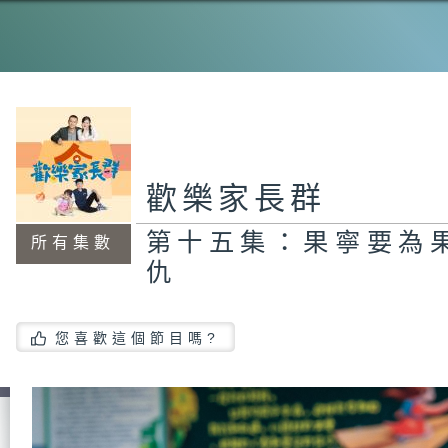
第
大
第
歡樂家長群
薇
第十五集：果寧要為
所有集數
仇
第
們
您喜歡這個節目嗎?
第
畫