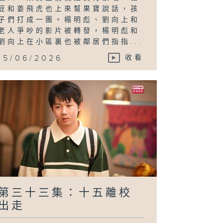
豆和姜飛虎也上來幫果寶說話，孩
子們打成一團。楊明彪、劉向上和
老人爭吵的影片被轉發，楊明彪和
劉向上在小區裏也被鄰居們指指...
15/06/2026
收看
第三十三集：十五離校
出走