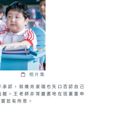
三十四集：媽媽
奪十五的撫養權
三十三集：十五
校出走
相片集
三十二集：景婷
不承認，就連肖家瑞也矢口否認自己
懷上了三胎
烏龍。王老師非常嚴肅地在班裏重申
果寶若有所思。
三十一集：老師