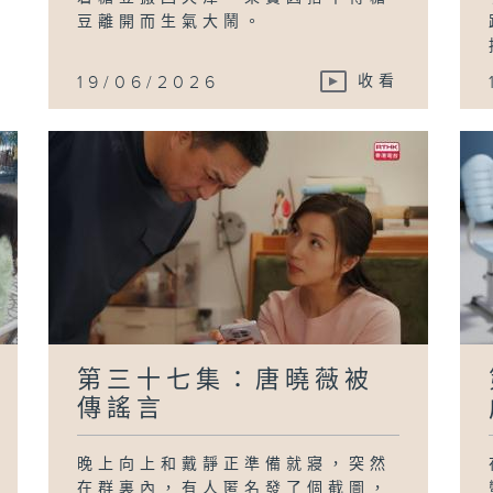
豆離開而生氣大鬧。
19/06/2026
收看
第三十七集：唐曉薇被
傳謠言
晚上向上和戴靜正準備就寢，突然
在群裏內，有人匿名發了個截圖，