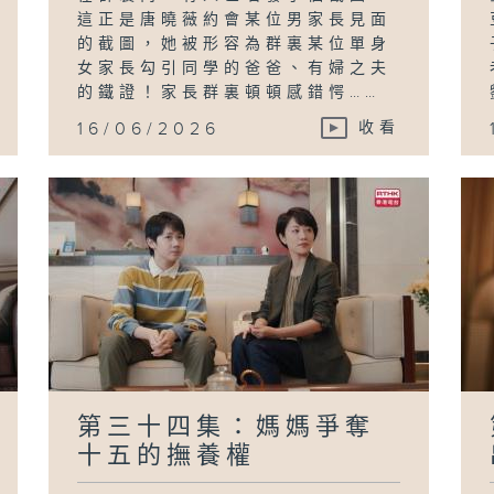
這正是唐曉薇約會某位男家長見面
的截圖，她被形容為群裏某位單身
女家長勾引同學的爸爸、有婦之夫
的鐵證！家長群裏頓頓感錯愕……
16/06/2026
收看
第三十四集：媽媽爭奪
十五的撫養權