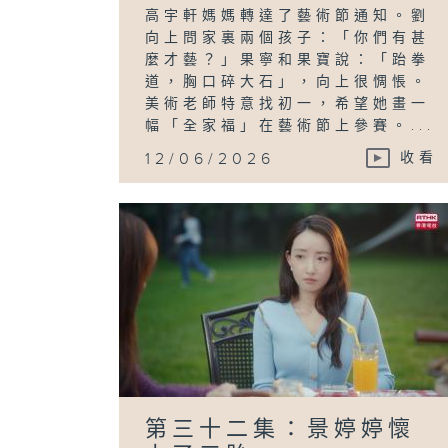
高宇軒媽媽轉達了藝術節通知。劉
向上問家裏兩個孩子：「你們有甚
麼才藝？」果寧和果寶說：「跆拳
道，胸口碎大石」，向上很惆悵。
美術老師特意找初一，希望她畫一
幅「全家福」在藝術節上參賽。...
12/06/2026
收看
第三十二集：景婷婷懷