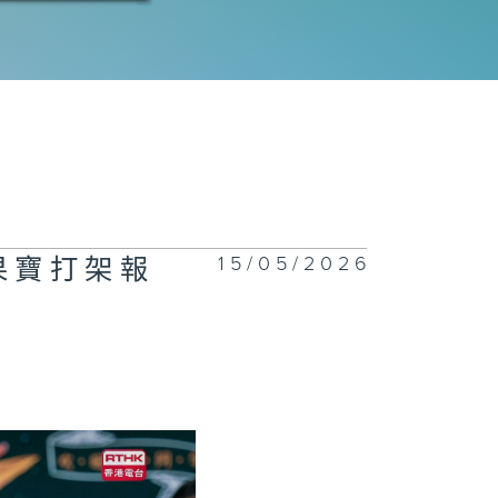
三十八集：真相
白
三十七集：唐曉
被傳謠言
15/05/2026
果寶打架報
三十六集：孩子
打成一團
三十五集：初一
「全家福」