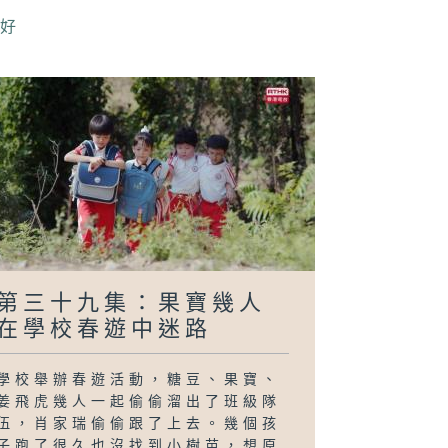
訪
陳好
第三十九集：果寶幾人
在學校春遊中迷路
學校舉辦春遊活動，糖豆、果寶、
姜飛虎幾人一起偷偷溜出了班級隊
伍，肖家瑞偷偷跟了上去。幾個孩
子跑了很久也沒找到小樹苗，想原