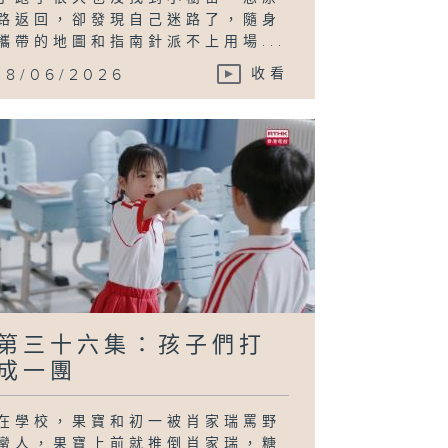
路返回，卻發現自己迷路了，隨身
攜帶的地圖和指南針派不上用場...
18/06/2026
收看
第三十六集：孩子們打
成一團
在學校，果寶和初一被肖家瑞罵野
蠻人，果寶上前就推倒肖家瑞，糖