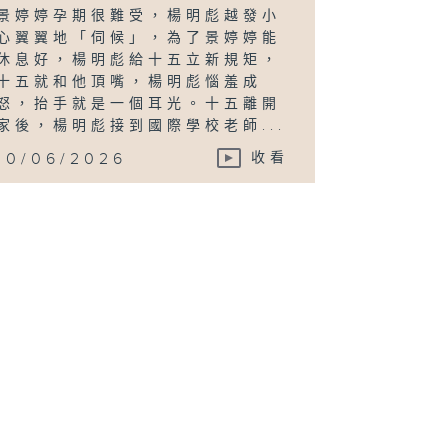
景婷婷孕期很難受，楊明彪越發小
心翼翼地「伺候」，為了景婷婷能
休息好，楊明彪給十五立新規矩，
十五就和他頂嘴，楊明彪惱羞成
怒，抬手就是一個耳光。十五離開
家後，楊明彪接到國際學校老師...
10/06/2026
收看