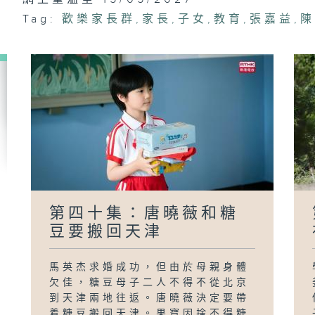
家
Tag:
歡樂家長群
,
家長
,
子女
,
教育
,
張嘉益
,
第四十集：唐曉薇和糖
豆要搬回天津
馬英杰求婚成功，但由於母親身體
欠佳，糖豆母子二人不得不從北京
到天津兩地往返。唐曉薇決定要帶
着糖豆搬回天津。果寶因捨不得糖