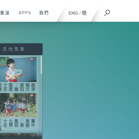
重溫
APPS
我們
ENG
/
簡
其他集數
四十集：唐曉薇
糖豆要搬回天津
三十九集：果寶
人在學校春遊中
路