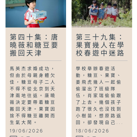
第四十集：唐
第三十九集：
曉薇和糖豆要
果寶幾人在學
搬回天津
校春遊中迷路
馬英杰求婚成功，
學校舉辦春遊活
但由於母親身體欠
動，糖豆、果寶、
佳，糖豆母子二人
姜飛虎幾人一起偷
不得不從北京到天
偷溜出了班級隊
津兩地往返。唐曉
伍，肖家瑞偷偷跟
薇決定要帶着糖豆
了上去。幾個孩子
搬回天津。果寶因
跑了很久也沒找到
捨不得糖豆離開而
小樹苗，想原路返
生氣大鬧。
回，卻發現自己...
19/06/2026
18/06/2026