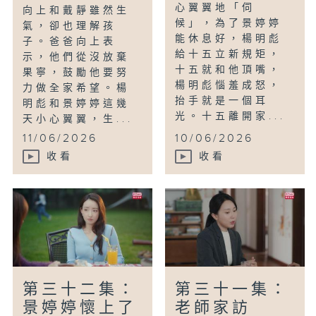
心翼翼地「伺
向上和戴靜雖然生
候」，為了景婷婷
氣，卻也理解孩
能休息好，楊明彪
子。爸爸向上表
給十五立新規矩，
示，他們從沒放棄
十五就和他頂嘴，
果寧，鼓勵他要努
楊明彪惱羞成怒，
力做全家希望。楊
抬手就是一個耳
明彪和景婷婷這幾
光。十五離開家...
天小心翼翼，生...
11/06/2026
10/06/2026
收看
收看
第三十二集：
第三十一集：
景婷婷懷上了
老師家訪