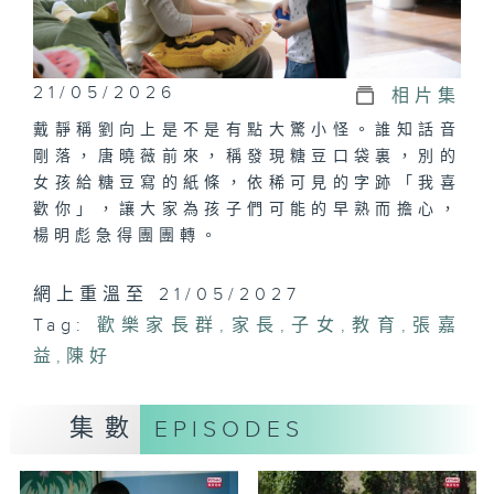
21/05/2026
相片集
戴靜稱劉向上是不是有點大驚小怪。誰知話音
剛落，唐曉薇前來，稱發現糖豆口袋裏，別的
女孩給糖豆寫的紙條，依稀可見的字跡「我喜
歡你」，讓大家為孩子們可能的早熟而擔心，
楊明彪急得團團轉。
網上重溫至 21/05/2027
Tag:
歡樂家長群
,
家長
,
子女
,
教育
,
張嘉
益
,
陳好
集數
EPISODES