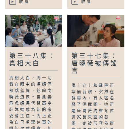
收看
收看
第三十八集：
第三十七集：
真相大白
唐曉薇被傳謠
言
真相大白，將一切
看在眼中的媽媽們
晚上向上和戴靜正
都感羞愧，紛紛向
準備就寢，突然在
曉薇道歉。自此姜
群裏內，有人匿名
飛虎媽媽代替高宇
發了個截圖，這正
軒媽媽成為新的家
是唐曉薇約會某位
委會主任。向上正
男家長見面的截
為自己處理這事的
圖，她被形容為群
機智果敢得意，但