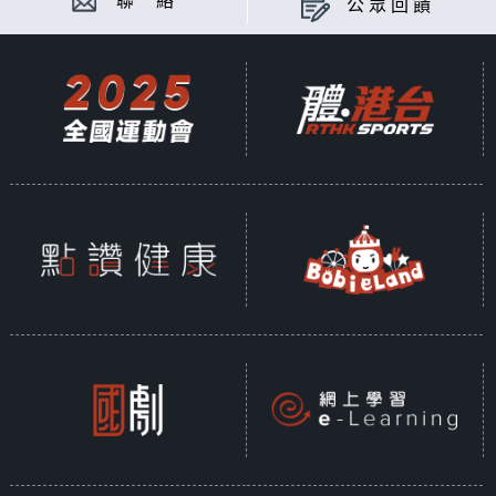
聯 絡
公眾回饋