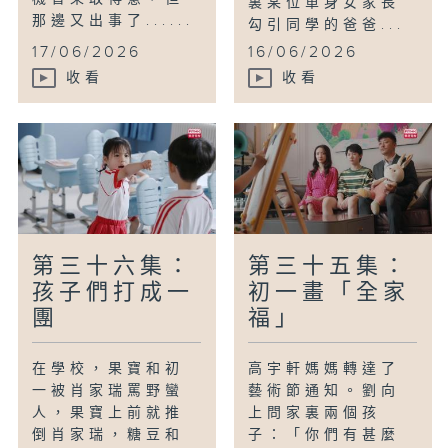
裏某位單身女家長
那邊又出事了......
勾引同學的爸爸...
17/06/2026
16/06/2026
收看
收看
第三十六集：
第三十五集：
孩子們打成一
初一畫「全家
團
福」
在學校，果寶和初
高宇軒媽媽轉達了
一被肖家瑞罵野蠻
藝術節通知。劉向
人，果寶上前就推
上問家裏兩個孩
倒肖家瑞，糖豆和
子：「你們有甚麼