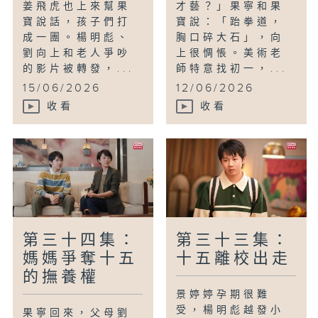
姜飛虎也上來幫果
才藝？」果寧和果
寶說話，孩子們打
寶說：「跆拳道，
成一團。楊明彪、
胸口碎大石」，向
劉向上和老人爭吵
上很惆悵。美術老
的影片被轉發，...
師特意找初一，...
15/06/2026
12/06/2026
收看
收看
第三十四集：
第三十三集：
媽媽爭奪十五
十五離校出走
的撫養權
景婷婷孕期很難
受，楊明彪越發小
果寧回來，父母劉