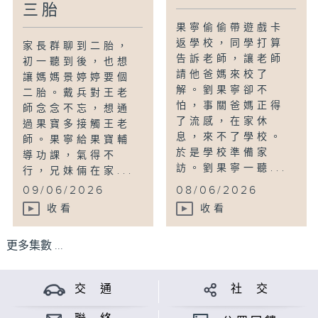
三胎
果寧偷偷帶遊戲卡
返學校，同學打算
家長群聊到二胎，
告訴老師，讓老師
初一聽到後，也想
請他爸媽來校了
讓媽媽景婷婷要個
解。劉果寧卻不
二胎。戴兵對王老
怕，事關爸媽正得
師念念不忘，想通
了流感，在家休
過果寶多接觸王老
息，來不了學校。
師。果寧給果寶輔
於是學校準備家
導功課，氣得不
訪。劉果寧一聽...
行，兄妹倆在家...
09/06/2026
08/06/2026
收看
收看
更多集數 ...
交 通
社 交