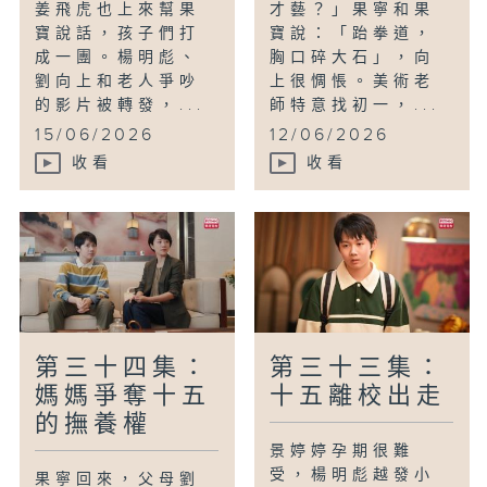
姜飛虎也上來幫果
才藝？」果寧和果
寶說話，孩子們打
寶說：「跆拳道，
成一團。楊明彪、
胸口碎大石」，向
劉向上和老人爭吵
上很惆悵。美術老
的影片被轉發，...
師特意找初一，...
15/06/2026
12/06/2026
收看
收看
第三十四集：
第三十三集：
媽媽爭奪十五
十五離校出走
的撫養權
景婷婷孕期很難
受，楊明彪越發小
果寧回來，父母劉