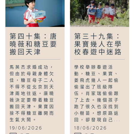
第四十集：唐
第三十九集：
曉薇和糖豆要
果寶幾人在學
搬回天津
校春遊中迷路
馬英杰求婚成功，
學校舉辦春遊活
但由於母親身體欠
動，糖豆、果寶、
佳，糖豆母子二人
姜飛虎幾人一起偷
不得不從北京到天
偷溜出了班級隊
津兩地往返。唐曉
伍，肖家瑞偷偷跟
薇決定要帶着糖豆
了上去。幾個孩子
搬回天津。果寶因
跑了很久也沒找到
捨不得糖豆離開而
小樹苗，想原路返
生氣大鬧。
回，卻發現自己...
19/06/2026
18/06/2026