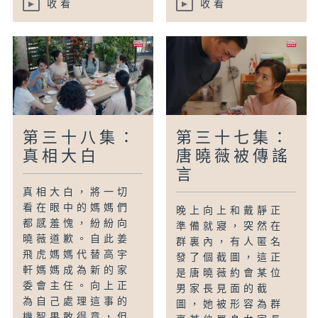
收看
收看
第三十八集：
第三十七集：
真相大白
唐曉薇被傳謠
言
真相大白，將一切
看在眼中的媽媽們
晚上向上和戴靜正
都感羞愧，紛紛向
準備就寢，突然在
曉薇道歉。自此姜
群裏內，有人匿名
飛虎媽媽代替高宇
發了個截圖，這正
軒媽媽成為新的家
是唐曉薇約會某位
委會主任。向上正
男家長見面的截
為自己處理這事的
圖，她被形容為群
機智果敢得意，但