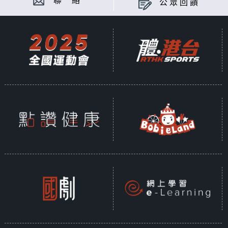
聯 絡
公眾回饋