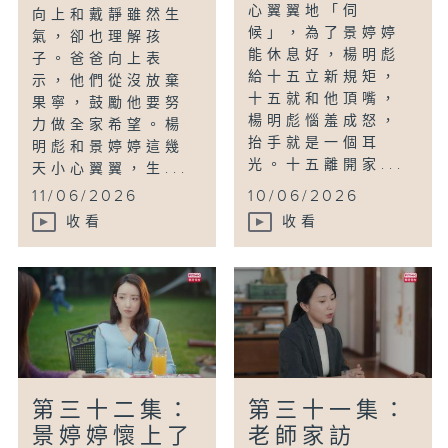
心翼翼地「伺
向上和戴靜雖然生
候」，為了景婷婷
氣，卻也理解孩
能休息好，楊明彪
子。爸爸向上表
給十五立新規矩，
示，他們從沒放棄
十五就和他頂嘴，
果寧，鼓勵他要努
楊明彪惱羞成怒，
力做全家希望。楊
抬手就是一個耳
明彪和景婷婷這幾
光。十五離開家...
天小心翼翼，生...
11/06/2026
10/06/2026
收看
收看
第三十二集：
第三十一集：
景婷婷懷上了
老師家訪