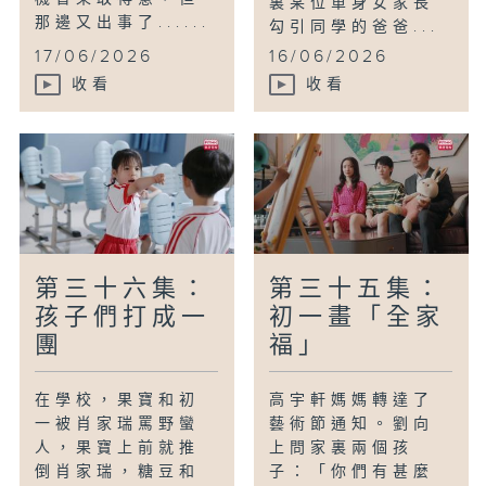
裏某位單身女家長
那邊又出事了......
勾引同學的爸爸...
17/06/2026
16/06/2026
收看
收看
第三十六集：
第三十五集：
孩子們打成一
初一畫「全家
團
福」
在學校，果寶和初
高宇軒媽媽轉達了
一被肖家瑞罵野蠻
藝術節通知。劉向
人，果寶上前就推
上問家裏兩個孩
倒肖家瑞，糖豆和
子：「你們有甚麼