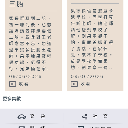
三胎
果寧偷偷帶遊戲卡
返學校，同學打算
家長群聊到二胎，
告訴老師，讓老師
初一聽到後，也想
請他爸媽來校了
讓媽媽景婷婷要個
解。劉果寧卻不
二胎。戴兵對王老
怕，事關爸媽正得
師念念不忘，想通
了流感，在家休
過果寶多接觸王老
息，來不了學校。
師。果寧給果寶輔
於是學校準備家
導功課，氣得不
訪。劉果寧一聽...
行，兄妹倆在家...
09/06/2026
08/06/2026
收看
收看
更多集數 ...
交 通
社 交