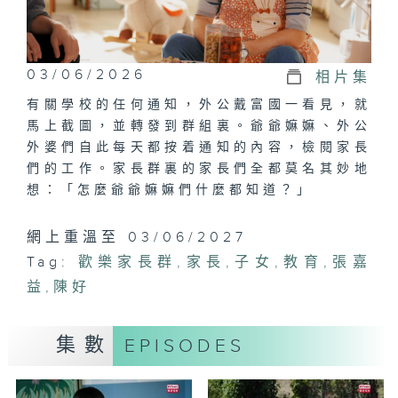
03/06/2026
相片集
有關學校的任何通知，外公戴富國一看見，就
馬上截圖，並轉發到群組裏。爺爺嫲嫲、外公
外婆們自此每天都按着通知的內容，檢閱家長
們的工作。家長群裏的家長們全都莫名其妙地
想：「怎麼爺爺嫲嫲們什麼都知道？」
網上重溫至 03/06/2027
Tag:
歡樂家長群
,
家長
,
子女
,
教育
,
張嘉
益
,
陳好
集數
EPISODES