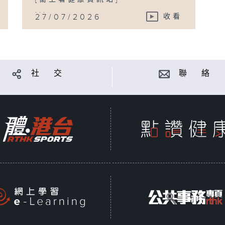
...
27/07/2026
收看
社 交
聯 絡