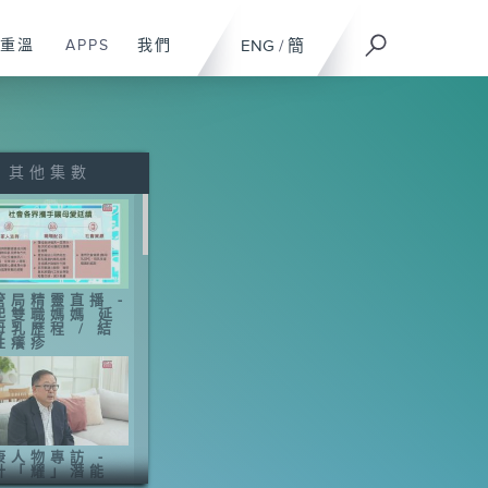
重溫
APPS
我們
ENG
/
簡
其他集數
管局精靈直播 -
起雙職媽媽 延
母乳歷程 / 結
性癢疹
康人物專訪 -
計「耀」潛能