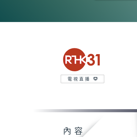
0
seconds
of
35
minutes,
3
seconds
Volume
90%
電視直播
內容