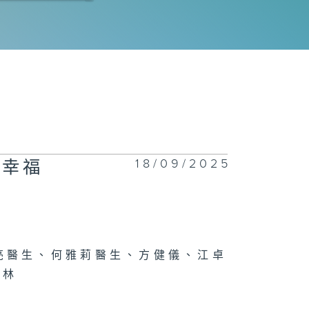
化道腫瘤系列 -
癌
聞問切 - 腸易
綜合症
18/09/2025
一幸福
港兒科醫學院系
 - 兒童心肌炎
心肌病
亮醫生、何雅莉醫生、方健儀、江卓
蔚林