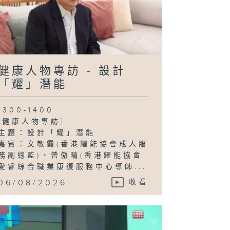
宮肌瘤
健康人物專訪 - 設計
「耀」潛能
1300-1400
[健康人物專訪]
主題：設計「耀」潛能
嘉賓：文敏霞(香港耀能協會成人服
務副總監)、曾傲晴(香港耀能協會
愛睿綜合職業康復服務中心導師...
06/08/2026
收看