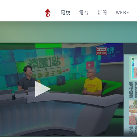
電視
電台
新聞
WEB+
醫
撐
續
節
健
設