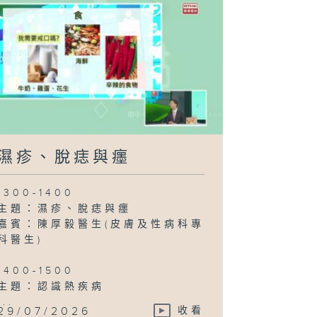
濕疹、脫痣與癦
1300-1400
主題：濕疹、脫痣與癦
嘉賓：陳厚毅醫生(皮膚及性病科專
科醫生)
1400-1500
主題：認識熱疾病
...
29/07/2026
收看