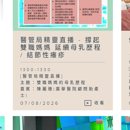
子
醫管局精靈直播 - 撐起
雙職媽媽 延續母乳歷程
/ 結節性癢疹
1300-1330
[醫管局精靈直播]
主題：雙職媽媽的母乳歷程
嘉賓：陳麗珊(廣華醫院顧問助產
士)
...
07/08/2026
收看