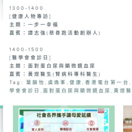
醫
醫
1300-1400
文
P
[健康人物專訪]
新
主題：一步一幸福
嘉賓：譚志強(慈善跑活動創辦人)
健
1400-1500
沖
[醫學會會診日]
主題：面對蛋白尿與顯微鏡血尿
嘉賓：黃煜醫生(腎病科專科醫生)
Tag:
葉韻怡
,
虞逸峯
,
健康
,
香港電台第一台
,
濕
學會會診日
,
面對蛋白尿與顯微鏡血尿
,
黃煜
望
倒