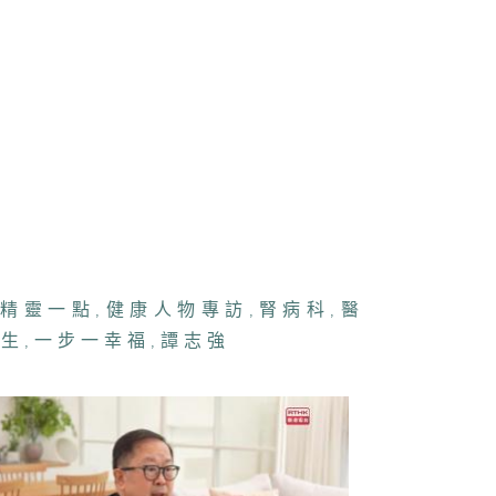
管局精靈直播 -
管局護理學專業
憑課程 /
CCT 放射診斷
技術
康人物專訪 -
滿愛
精靈一點
,
健康人物專訪
,
腎病科
,
醫
疹、脫痣與癦
醫生
,
一步一幸福
,
譚志強
聞問切 - 胃酸
流