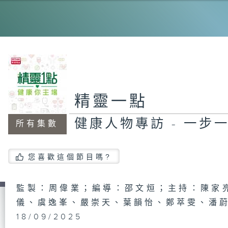
消
胃
精靈一點
望
激
健康人物專訪 - 一步
所有集數
您喜歡這個節目嗎?
香
列
與
監製：周偉業；編導：邵文烜；主持：陳家
儀、虞逸峯、嚴崇天、葉韻怡、鄭萃雯、潘
18/09/2025