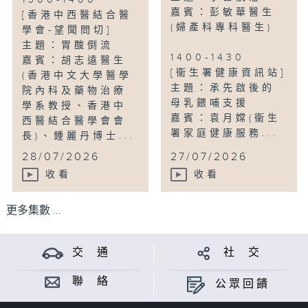
1300-1400
嘉賓：彭敏華醫生
[香港中西醫結合醫
(婦產科專科醫生)
學會-望聞問切]
主題：胃酸倒流
1400-1430
嘉賓：胡志遠醫生
[衞生署健康資訊站]
(香港中文大學醫學
主題：承先啟後的
院內科及藥物治療
母乳餵哺支援
學系教授、香港中
嘉賓：袁月嫦(衞生
西醫結合醫學會會
署家庭健康服務...
長)、鍾麗丹博士...
28/07/2026
27/07/2026
收看
收看
更多集數 ...
交 通
社 交
聯 絡
公眾回饋