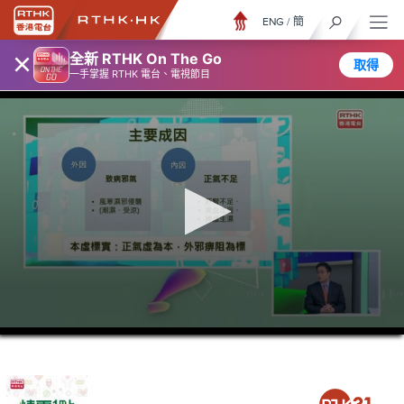
ENG
/
簡
×
全新 RTHK On The Go
取得
一手掌握 RTHK 電台、電視節目
0
seconds
of
37
minutes,
58