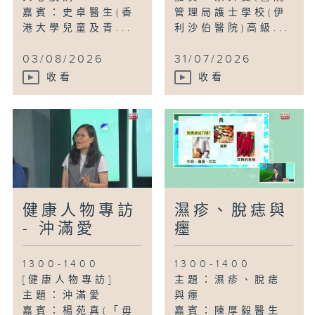
嘉賓：史卓醫生(香
管理局護士學校(伊
港大學兒童及青...
利沙伯醫院)高級...
03/08/2026
31/07/2026
收看
收看
健康人物專訪
濕疹、脫痣與
- 沖滿愛
癦
1300-1400
1300-1400
[健康人物專訪]
主題：濕疹、脫痣
主題：沖滿愛
與癦
嘉賓：楊苑真(「毋
嘉賓：陳厚毅醫生