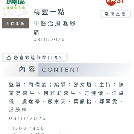
seconds
精靈一點
電視直播
中醫治風濕腳
所有集數
痛
03/11/2025
您喜歡這個節目嗎?
內容
CONTENT
監製：周偉業；編導：邵文烜；主持：陳
家亮醫生、何雅莉醫生、方健儀、江卓
儀、虞逸峯、嚴崇天、葉韻怡、鄭萃雯、
潘蔚林
03/11/2025
1300-1400