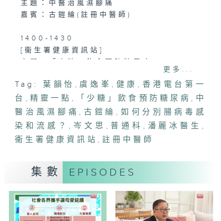
主題：中醫治風濕腳痛
嘉賓：古鎧綸(註冊中醫師)
1400-1430
[衞生署健康資訊站]
主題：「少糖」飲食預防糖尿病
更多...
嘉賓：岑文思(衞生署健康促進處營養師)
Tag:
葉韻怡
,
虞逸峯
,
健康
,
香港電台第一
台
1430-1500
,
精靈一點
,
「少糖」飲食預防糖尿病
,
中
主題：如何分別腸病毒感染和流感？
醫治風濕腳痛
,
古鎧綸
,
如何分別腸病毒感
嘉賓：潘麗冰醫生(普通科醫生)
染和流感？
,
岑文思
,
普通科
,
潘麗冰醫生
,
衞生署健康資訊站
,
註冊中醫師
集數
EPISODES