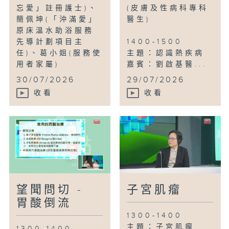
忘愛」註冊護士)、
(皮膚及性病科專科
簡佩坤(「沖滿愛」
醫生)
原床溫水助浴服務
先導計劃項目主
1400-1500
任)、葛小姐(服務使
主題：認識熱疾病
用者家屬)
嘉賓：劉啟基醫...
...
30/07/2026
29/07/2026
收看
收看
望聞問切 -
子宮肌瘤
胃酸倒流
1300-1400
主題：子宮肌瘤