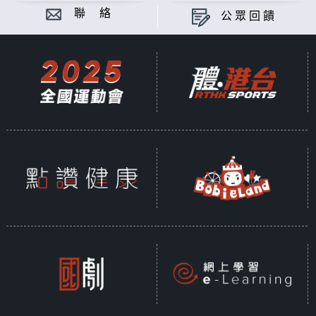
聯 絡
公眾回饋