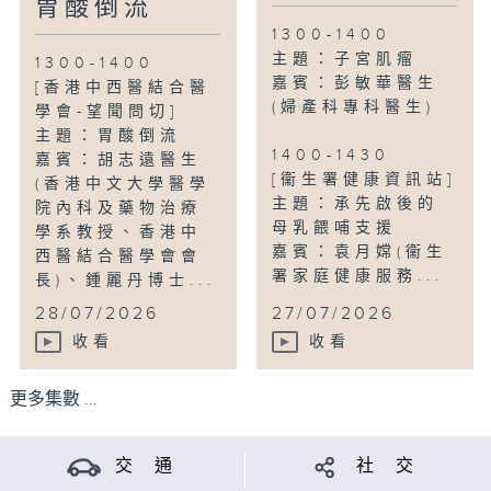
胃酸倒流
1300-1400
主題：子宮肌瘤
1300-1400
嘉賓：彭敏華醫生
[香港中西醫結合醫
(婦產科專科醫生)
學會-望聞問切]
主題：胃酸倒流
1400-1430
嘉賓：胡志遠醫生
[衞生署健康資訊站]
(香港中文大學醫學
主題：承先啟後的
院內科及藥物治療
母乳餵哺支援
學系教授、香港中
嘉賓：袁月嫦(衞生
西醫結合醫學會會
署家庭健康服務...
長)、鍾麗丹博士...
28/07/2026
27/07/2026
收看
收看
更多集數 ...
交 通
社 交