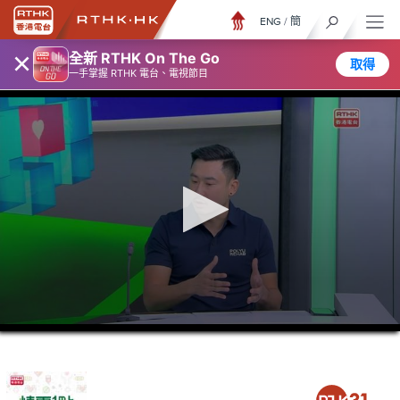
ENG
/
簡
×
全新 RTHK On The Go
取得
一手掌握 RTHK 電台、電視節目
0
seconds
of
39
minutes,
25