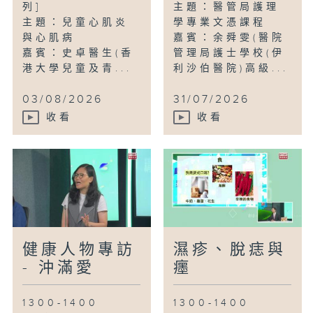
列]
主題：醫管局護理
主題：兒童心肌炎
學專業文憑課程
與心肌病
嘉賓：余舜雯(醫院
嘉賓：史卓醫生(香
管理局護士學校(伊
港大學兒童及青...
利沙伯醫院)高級...
03/08/2026
31/07/2026
收看
收看
健康人物專訪
濕疹、脫痣與
- 沖滿愛
癦
1300-1400
1300-1400