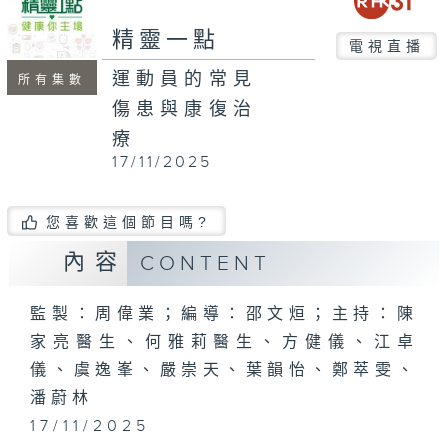
seconds
精靈一點
電視直播
運動員的常見
所有集數
傷患與康復治
療
17/11/2025
您喜歡這個節目嗎?
內容
CONTENT
監製：周偉業；編導：邵文烜；主持：陳
家亮醫生、何雅莉醫生、方健儀、江卓
儀、虞逸峯、嚴崇天、葉韻怡、鄭萃雯、
潘蔚林
17/11/2025