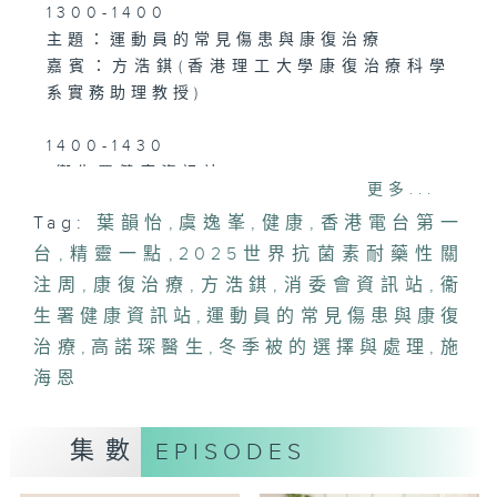
1300-1400
主題：運動員的常見傷患與康復治療
嘉賓：方浩錤(香港理工大學康復治療科學
系實務助理教授)
1400-1430
[衞生署健康資訊站]
更多...
主題：2025世界抗菌素耐藥性關注周
Tag:
葉韻怡
,
虞逸峯
,
健康
,
香港電台第一
嘉賓：高諾琛醫生(衞生署感染控制處醫生)
台
,
精靈一點
,
2025世界抗菌素耐藥性關
1430-1500
注周
,
康復治療
,
方浩錤
,
消委會資訊站
,
衞
[消委會資訊站]
生署健康資訊站
,
運動員的常見傷患與康復
主題：冬季被的選擇與處理
治療
,
高諾琛醫生
,
冬季被的選擇與處理
,
施
嘉賓：施海恩(消費者委員會研究及普查部
海恩
經理)
集數
EPISODES