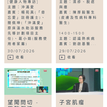
[健康人物專訪]
主題：濕疹、脫痣
主題：沖滿愛
與癦
嘉賓：楊苑真(「毋
嘉賓：陳厚毅醫生
忘愛」註冊護士)、
(皮膚及性病科專科
簡佩坤(「沖滿愛」
醫生)
原床溫水助浴服務
先導計劃項目主
1400-1500
任)、葛小姐(服務使
主題：認識熱疾病
用者家屬)
嘉賓：劉啟基醫...
...
30/07/2026
29/07/2026
收看
收看
望聞問切 -
子宮肌瘤