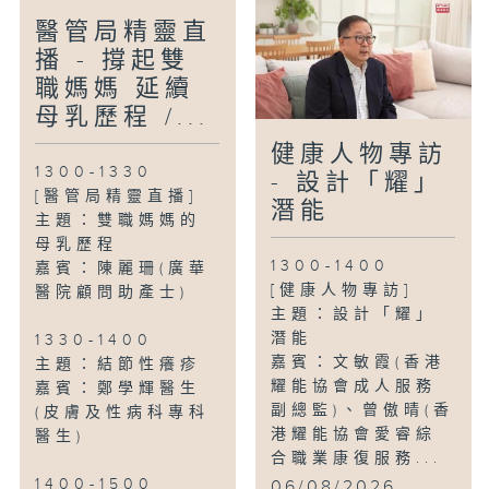
醫管局精靈直
播 - 撐起雙
職媽媽 延續
母乳歷程 /...
健康人物專訪
1300-1330
- 設計「耀」
[醫管局精靈直播]
潛能
主題：雙職媽媽的
母乳歷程
1300-1400
嘉賓：陳麗珊(廣華
[健康人物專訪]
醫院顧問助產士)
主題：設計「耀」
潛能
1330-1400
嘉賓：文敏霞(香港
主題：結節性癢疹
耀能協會成人服務
嘉賓：鄭學輝醫生
副總監)、曾傲晴(香
(皮膚及性病科專科
港耀能協會愛睿綜
醫生)
合職業康復服務...
1400-1500
06/08/2026