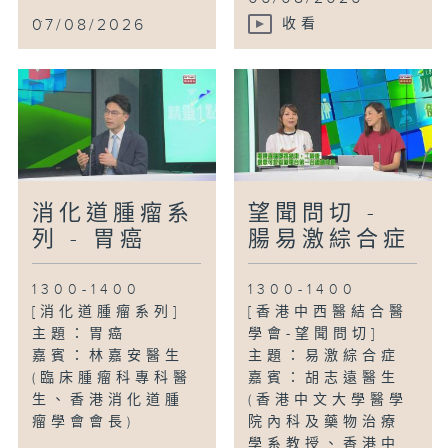
...
07/08/2026
收看
消化道腫瘤系
望聞問切 -
列 - 胃癌
腸易激綜合症
1300-1400
1300-1400
[消化道腫瘤系列]
[香港中西醫結合醫
主題：胃癌
學會-望聞問切]
嘉賓：林嘉安醫生
主題：易激綜合症
(臨床腫瘤科專科醫
嘉賓：胡志遠醫生
生、香港消化道腫
(香港中文大學醫學
瘤學會會長)
院內科及藥物治療
學系教授、香港中