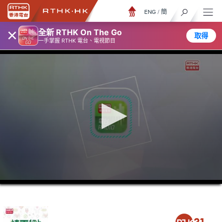
ENG
/
簡
×
全新 RTHK On The Go
取得
一手掌握 RTHK 電台、電視節目
0
seconds
of
35
minutes,
36