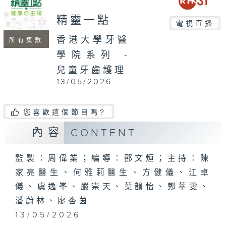
seconds
精靈一點
電視直播
香港大學牙醫
所有集數
學院系列 -
兒童牙齒護理
13/05/2026
您喜歡這個節目嗎?
內容
CONTENT
監製：周偉業；編導：邵文烜；主持：陳
家亮醫生、何雅莉醫生、方健儀、江卓
儀、虞逸峯、嚴崇天、葉韻怡、鄭萃雯、
潘蔚林、廖杏茵
13/05/2026