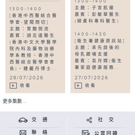
1300-1400
主題：子宮肌瘤
1300-1400
嘉賓：彭敏華醫生
[香港中西醫結合醫
(婦產科專科醫生)
學會-望聞問切]
主題：胃酸倒流
1400-1430
嘉賓：胡志遠醫生
[衞生署健康資訊站]
(香港中文大學醫學
主題：承先啟後的
院內科及藥物治療
母乳餵哺支援
學系教授、香港中
嘉賓：袁月嫦(衞生
西醫結合醫學會會
署家庭健康服務...
長)、鍾麗丹博士...
28/07/2026
27/07/2026
收看
收看
更多集數 ...
交 通
社 交
聯 絡
公眾回饋