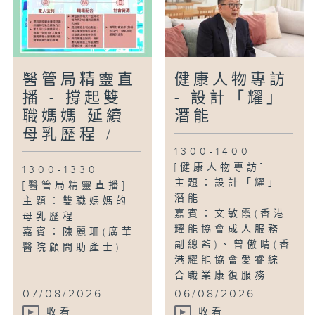
醫管局精靈直
健康人物專訪
播 - 撐起雙
- 設計「耀」
職媽媽 延續
潛能
母乳歷程 /...
1300-1400
[健康人物專訪]
1300-1330
主題：設計「耀」
[醫管局精靈直播]
潛能
主題：雙職媽媽的
嘉賓：文敏霞(香港
母乳歷程
耀能協會成人服務
嘉賓：陳麗珊(廣華
副總監)、曾傲晴(香
醫院顧問助產士)
港耀能協會愛睿綜
合職業康復服務...
...
07/08/2026
06/08/2026
收看
收看