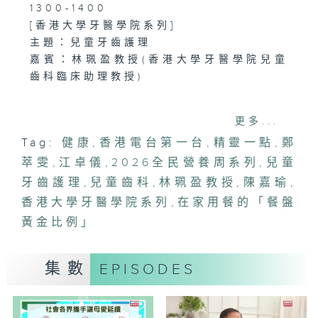
1300-1400
[香港大學牙醫學院系列]
主題：兒童牙齒護理
嘉賓：林珮盈教授(香港大學牙醫學院兒童
齒科臨床助理教授)
1400-1500
更多...
[2026全民營養周系列]
Tag:
健康
,
香港電台第一台
,
精靈一點
,
鄭
主題：在家用餐的「餐盤黃金比例」
萃雯
嘉賓：陳嘉瑜(註冊營養師、香港營養學會
,
江卓儀
,
2026全民營養周系列
,
兒童
會員)
牙齒護理
,
兒童齒科
,
林珮盈教授
,
陳嘉瑜
,
香港大學牙醫學院系列
,
在家用餐的「餐盤
黃金比例」
集數
EPISODES