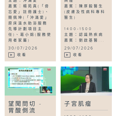
主題：沖滿愛
與癦
嘉賓：楊苑真(「毋
嘉賓：陳厚毅醫生
忘愛」註冊護士)、
(皮膚及性病科專科
簡佩坤(「沖滿愛」
醫生)
原床溫水助浴服務
先導計劃項目主
1400-1500
任)、葛小姐(服務使
主題：認識熱疾病
用者家屬)
嘉賓：劉啟基醫...
...
30/07/2026
29/07/2026
收看
收看
望聞問切 -
子宮肌瘤
胃酸倒流