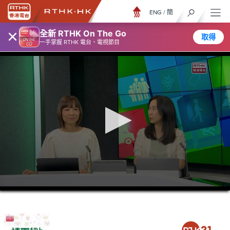
ENG
/
簡
×
全新 RTHK On The Go
取得
一手掌握 RTHK 電台、電視節目
0
seconds
of
38
minutes,
37