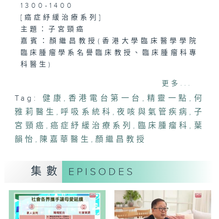
1300-1400
[癌症紓緩治療系列]
主題：子宮頸癌
嘉賓：顏繼昌教授(香港大學臨床醫學學院
臨床腫瘤學系名譽臨床教授、臨床腫瘤科專
科醫生)
更多...
1400-1500
Tag:
健康
,
香港電台第一台
,
精靈一點
,
何
主題：夜咳與氣管疾病
雅莉醫生
嘉賓：陳嘉華醫生(呼吸系統科專科醫生)
,
呼吸系統科
,
夜咳與氣管疾病
,
子
宮頸癌
,
癌症紓緩治療系列
,
臨床腫瘤科
,
葉
韻怡
,
陳嘉華醫生
,
顏繼昌教授
集數
EPISODES