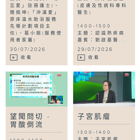
忘愛」註冊護士)、
(皮膚及性病科專科
簡佩坤(「沖滿愛」
醫生)
原床溫水助浴服務
先導計劃項目主
1400-1500
任)、葛小姐(服務使
主題：認識熱疾病
用者家屬)
嘉賓：劉啟基醫...
...
30/07/2026
29/07/2026
收看
收看
望聞問切 -
子宮肌瘤
胃酸倒流
1300-1400
主題：子宮肌瘤