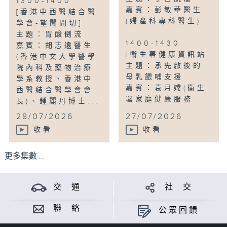
1300-1400
嘉賓：彭敏華醫生
[香港中西醫結合醫
(婦產科專科醫生)
學會-望聞問切]
主題：胃酸倒流
1400-1430
嘉賓：胡志遠醫生
[衞生署健康資訊站]
(香港中文大學醫學
主題：承先啟後的
院內科及藥物治療
母乳餵哺支援
學系教授、香港中
嘉賓：袁月嫦(衞生
西醫結合醫學會會
署家庭健康服務...
長)、鍾麗丹博士...
28/07/2026
27/07/2026
收看
收看
更多集數 ...
交 通
社 交
聯 絡
公眾回饋