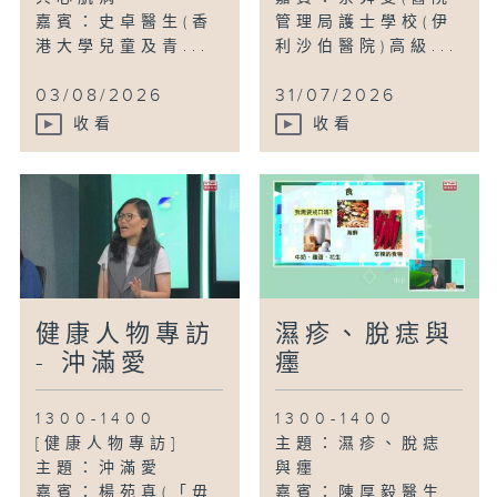
嘉賓：史卓醫生(香
管理局護士學校(伊
港大學兒童及青...
利沙伯醫院)高級...
03/08/2026
31/07/2026
收看
收看
健康人物專訪
濕疹、脫痣與
- 沖滿愛
癦
1300-1400
1300-1400
[健康人物專訪]
主題：濕疹、脫痣
主題：沖滿愛
與癦
嘉賓：楊苑真(「毋
嘉賓：陳厚毅醫生