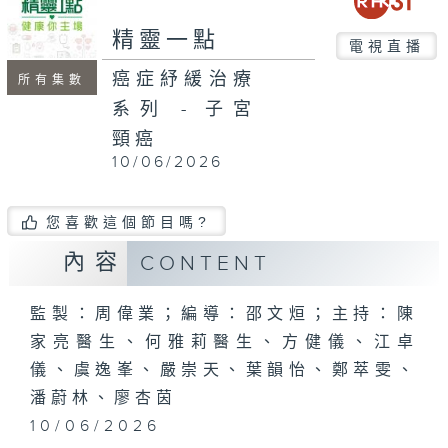
seconds
精靈一點
電視直播
癌症紓緩治療
所有集數
系列 - 子宮
頸癌
10/06/2026
您喜歡這個節目嗎?
內容
CONTENT
監製：周偉業；編導：邵文烜；主持：陳
家亮醫生、何雅莉醫生、方健儀、江卓
儀、虞逸峯、嚴崇天、葉韻怡、鄭萃雯、
潘蔚林、廖杏茵
10/06/2026