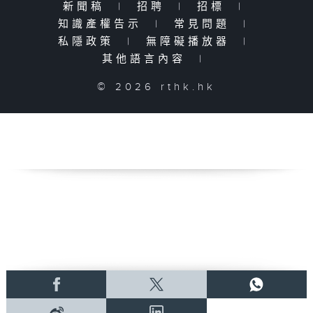
新聞稿
|
招聘
|
招標
|
知識產權告示
|
常見問題
|
私隱政策
|
無障礙播放器
|
其他語言內容
|
© 2026 rthk.hk