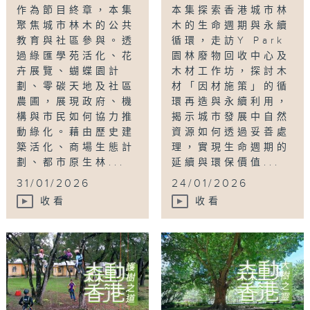
作為節目終章，本集
本集探索香港城市林
聚焦城市林木的公共
木的生命週期與永續
教育與社區參與。透
循環，走訪Y Park
過綠匯學苑活化、花
園林廢物回收中心及
卉展覽、蝴蝶園計
木材工作坊，探討木
劃、零碳天地及社區
材「因材施策」的循
農圃，展現政府、機
環再造與永續利用，
構與市民如何協力推
揭示城市發展中自然
動綠化。藉由歷史建
資源如何透過妥善處
築活化、商場生態計
理，實現生命週期的
劃、都市原生林...
延續與環保價值...
31/01/2026
24/01/2026
收看
收看