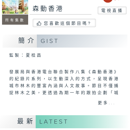
森動香港
電視直播
所有集數
您喜歡這個節目嗎?
簡介
GIST
監製：夏桂昌
發展局與香港電台聯合製作八集《森動香港》
的紀錄片系列，以生動深入的方式，呈現香港
城市林木的豐富內涵與人文故事。節目不僅捕
捉林木之美，更透過為期一年的跟拍企劃「城
中木」，記錄本地植物隨四季流轉的蛻變過程
更多...
與生態角色。
影片系統闡述城市綠化的多元面向——從優質
最新
LATEST
種植、樹木管理、藍綠建設、古樹保育，到樹
木生命週期、專才培育及公眾參與，並邀請城