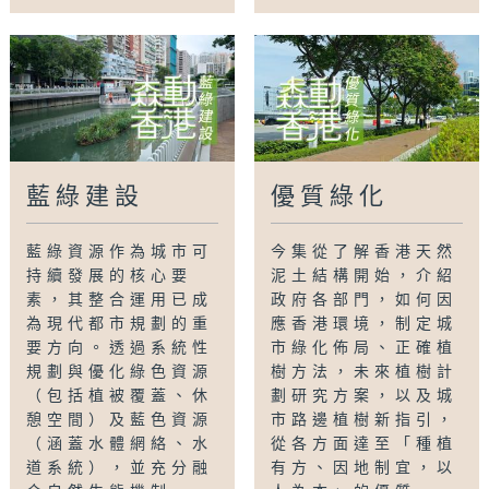
藍綠建設
優質綠化
藍綠資源作為城市可
今集從了解香港天然
持續發展的核心要
泥土結構開始，介紹
素，其整合運用已成
政府各部門，如何因
為現代都市規劃的重
應香港環境，制定城
要方向。透過系統性
市綠化佈局、正確植
規劃與優化綠色資源
樹方法，未來植樹計
（包括植被覆蓋、休
劃研究方案，以及城
憩空間）及藍色資源
市路邊植樹新指引，
（涵蓋水體網絡、水
從各方面達至「種植
道系統），並充分融
有方、因地制宜，以