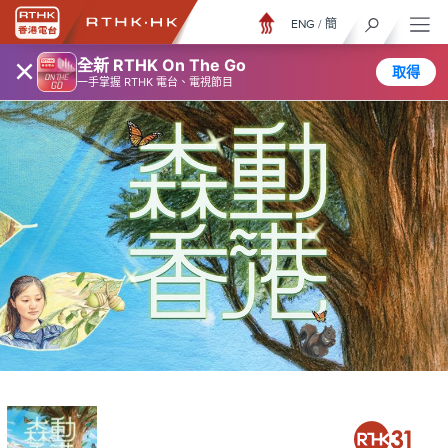
ENG
/
簡
×
全新 RTHK On The Go
取得
一手掌握 RTHK 電台、電視節目