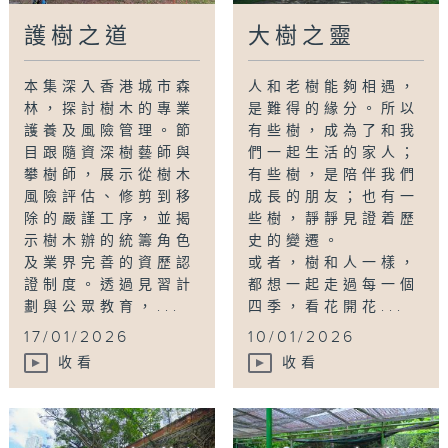
護樹之道
大樹之靈
本集深入香港城市森
人和老樹能夠相遇，
林，探討樹木的專業
是難得的緣分。所以
護養及風險管理。節
有些樹，成為了和我
目跟隨資深樹藝師與
們一起生活的家人；
攀樹師，展示從樹木
有些樹，是陪伴我們
風險評估、修剪到移
成長的朋友；也有一
除的嚴謹工序，並揭
些樹，靜靜見證着歷
示樹木辦的統籌角色
史的變遷。
及業界完善的資歷認
或者，樹和人一樣，
證制度。透過見習計
都想一起走過每一個
劃與公眾教育，...
四季，看花開花...
17/01/2026
10/01/2026
收看
收看