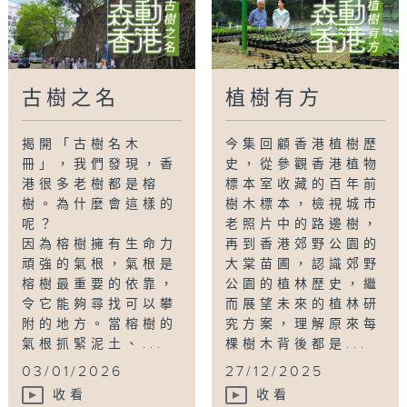
古樹之名
植樹有方
揭開「古樹名木
今集回顧香港植樹歷
冊」，我們發現，香
史，從參觀香港植物
港很多老樹都是榕
標本室收藏的百年前
樹。為什麼會這樣的
樹木標本，檢視城市
呢？
老照片中的路邊樹，
因為榕樹擁有生命力
再到香港郊野公園的
頑強的氣根，氣根是
大棠苗圃，認識郊野
榕樹最重要的依靠，
公園的植林歷史，繼
令它能夠尋找可以攀
而展望未來的植林研
附的地方。當榕樹的
究方案，理解原來每
氣根抓緊泥土、...
棵樹木背後都是...
03/01/2026
27/12/2025
收看
收看