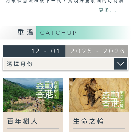
將環保意識植根下一代，實踐綠滿家園的可持續
願景，共創人樹共融的可持續城市。
更多...
Tag:
花卉展覽
,
蝴蝶園計劃
,
零碳天地
,
社區農
圃
,
環保意識
重溫
CATCHUP
12 - 01
2025 - 2026
百年樹人
生命之輪