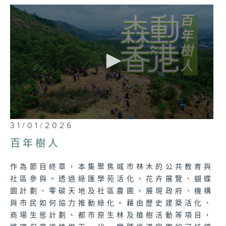
市林務相關的專家、專業人員、回收實務者及
市民等不同背景的嘉賓，從專業、實務與生活
三條脈絡，立體交織出香港綠化的真實故事與
未來想像。
這不僅是一部紀錄片，更是對香港綠色未來的
深情刻劃，讓我們共同見證，一個更綠、更
美、永續的家園，如何由眾人長年耕耘而實
現。
0
31/01/2026
seconds
of
百年樹人
26
minutes,
7
作為節目終章，本集聚焦城市林木的公共教育與
seconds
社區參與。透過綠匯學苑活化、花卉展覽、蝴蝶
園計劃、零碳天地及社區農圃，展現政府、機構
與市民如何協力推動綠化。藉由歷史建築活化、
商場生態計劃、都市原生林及植樹活動等項目，